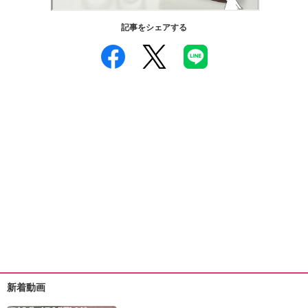
ュ
ケ
記事をシェアする
ー
シ
ョ
ナ
ル
「
み
ん
な
の
き
ょ
う
の
料
理
」
新着動画