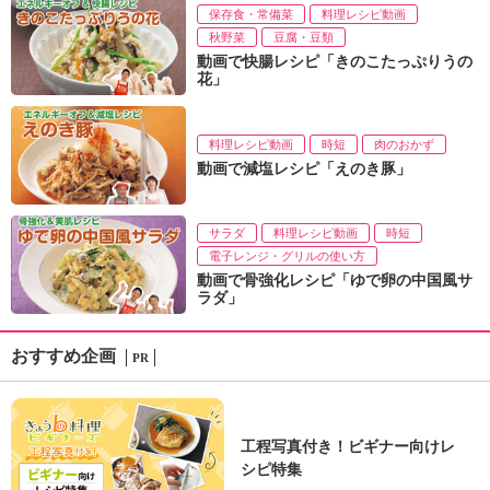
保存食・常備菜
料理レシピ動画
秋野菜
豆腐・豆類
動画で快腸レシピ「きのこたっぷりうの
花」
料理レシピ動画
時短
肉のおかず
動画で減塩レシピ「えのき豚」
サラダ
料理レシピ動画
時短
電子レンジ・グリルの使い方
動画で骨強化レシピ「ゆで卵の中国風サ
ラダ」
おすすめ企画
PR
工程写真付き！ビギナー向けレ
シピ特集