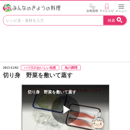
お
検索
い
し
い
レ
シ
ピ
を
見
2015/12/02
ハツ江のおいしい知恵
魚の調理
つ
切り身 野菜を敷いて蒸す
け
よ
う
。
N
H
K
エ
デ