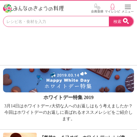
お
検索
い
し
い
レ
シ
ピ
を
見
つ
け
よ
う
ホワイトデー特集 2019
。
N
3月14日はホワイトデー♪大切な人へのお返しはもう考えましたか？
H
今回はホワイトデーのお返しに喜ばれるオススメレシピをご紹介し
K
ます。
エ
デ