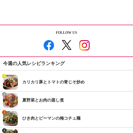
FOLLOW US
今週の人気レシピランキング
1
カリカリ豚とトマトの青じそ炒め
2
夏野菜とお肉の蒸し煮
3
ひき肉とピーマンの梅コチュ麺
4