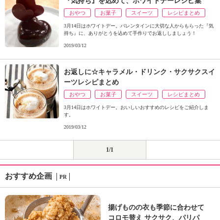
『気持ち』を込めて、ホワイトデーレシピ集
ュ
ケ
おやつ
お菓子
スイーツ
レシピまとめ
ー
3月14日はホワイトデー。バレンタインに大切な人からもらった『気
シ
持ち』に、ありがとうを込めて手作りでお返ししましょう！
ョ
2019/03/12
ナ
ル
お返しに☆キャラメル・ドリンク・サクサクスイ
「
ーツレシピまとめ
み
ん
おやつ
お菓子
スイーツ
レシピまとめ
な
3月14日はホワイトデー。おいしいおすすめのレシピをご紹介しま
の
す。
き
2019/03/12
ょ
う
1/1
の
料
おすすめ企画
理
PR
」
揚げものの衣も季節に合わせて
コロモ替え サクサク、パリパ