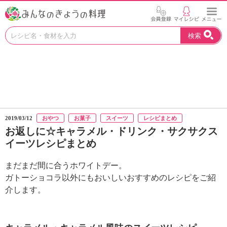
お
検索
い
し
い
レ
シ
ピ
を
見
2019/03/12
おやつ
お菓子
スイーツ
レシピまとめ
つ
お返しに☆キャラメル・ドリンク・サクサクス
け
イーツレシピまとめ
よ
う
。
まだまだ間に合うホワイトデー。
N
ガトーショコラ以外にもおいしいおすすめのレシピをご紹
H
介します。
K
エ
デ