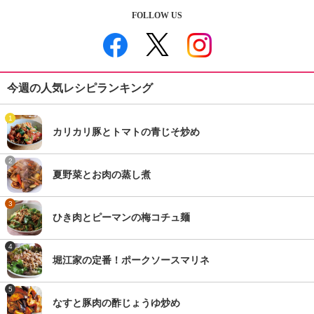
FOLLOW US
今週の人気レシピランキング
1
カリカリ豚とトマトの青じそ炒め
2
夏野菜とお肉の蒸し煮
3
ひき肉とピーマンの梅コチュ麺
4
堀江家の定番！ポークソースマリネ
5
なすと豚肉の酢じょうゆ炒め