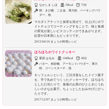
なかしま しほ
50kcal
75分
卵、きび糖、ごま油、薄力粉、ベーキングパウ
ダー、他
マカダミアナッツと抹茶を混ぜて、仕上げにホワ
イトチョコでコーティングすることで、味と食感
の変化が楽しいビスコッティができあがります。
紅茶や日本茶にもピッタリです。
2015/04/16
きょうの料理レシピ
ほろほろホワイトクッキー
栗原 はるみ
1440kcal
40分
バター、粉砂糖、アーモンドパウダー、薄力
粉、コーンスターチ、他
キッフェルンという、三日月形をしたドイツ菓子
を、手で丸めてつくったクッキーです。ほろほろ
とした口当たりで、食後のお茶のひとときにうれ
しい小さなお菓子。ちょっとしたおみやげにぴっ
たりです。
2017/12/07
きょうの料理レシピ