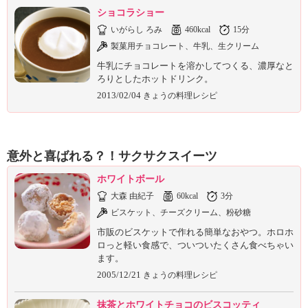
ショコラショー
いがらし ろみ
460kcal
15分
製菓用チョコレート、牛乳、生クリーム
牛乳にチョコレートを溶かしてつくる、濃厚なと
ろりとしたホットドリンク。
2013/02/04
きょうの料理レシピ
意外と喜ばれる？！サクサクスイーツ
ホワイトボール
大森 由紀子
60kcal
3分
ビスケット、チーズクリーム、粉砂糖
市販のビスケットで作れる簡単なおやつ。ホロホ
ロっと軽い食感で、ついついたくさん食べちゃい
ます。
2005/12/21
きょうの料理レシピ
抹茶とホワイトチョコのビスコッティ