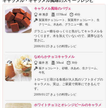
キャラメル・キャラメル風味のスイーツレシピ
ュ
ケ
キャラメル風味のパヴェ
ー
林 雅彦
1570kcal
40分
シ
製菓用チョコレート、製菓用チョコレート、生
ョ
クリーム、水あめ、グラニュー糖、他
ナ
ル
グラニュー糖をゆっくりと焦がしてキャラメルを
つくります。水を加えていないので、濃厚なほろ
「
苦さに。
み
2006/01/25
ん
きょうの料理レシピ
な
の
なめらかチョコキャラメル
き
藤井 恵
50kcal
30分
ょ
板チョコレート、砂糖、水あめ、生クリーム、
う
牛乳
の
トローリと溶ける食感が大人気のソフトタイプの
料
キャラメル。実は、ご家庭で簡単にできるんで
理
す。
」
2009/01/27
きょうの料理レシピ
ホワイトチョコとオレンジピールのキャラメ