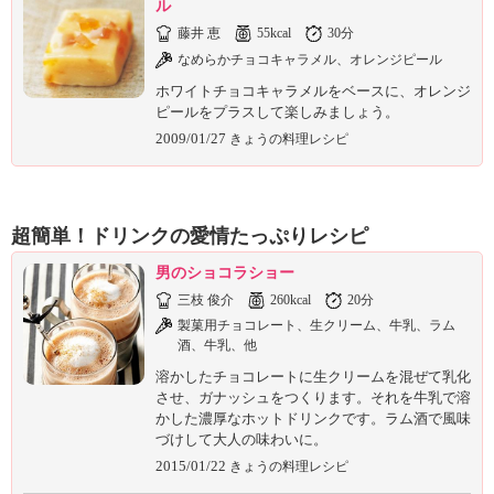
ル
藤井 恵
55kcal
30分
なめらかチョコキャラメル、オレンジピール
ホワイトチョコキャラメルをベースに、オレンジ
ピールをプラスして楽しみましょう。
2009/01/27
きょうの料理レシピ
超簡単！ドリンクの愛情たっぷりレシピ
男のショコラショー
三枝 俊介
260kcal
20分
製菓用チョコレート、生クリーム、牛乳、ラム
酒、牛乳、他
溶かしたチョコレートに生クリームを混ぜて乳化
させ、ガナッシュをつくります。それを牛乳で溶
かした濃厚なホットドリンクです。ラム酒で風味
づけして大人の味わいに。
2015/01/22
きょうの料理レシピ