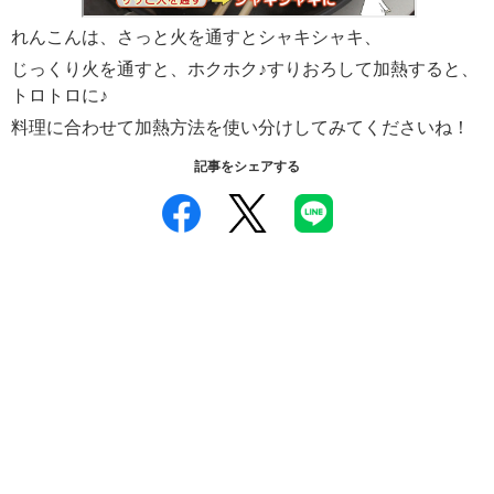
ュ
ケ
れんこんは、さっと火を通すとシャキシャキ、
ー
じっくり火を通すと、ホクホク♪すりおろして加熱すると、
シ
トロトロに♪
ョ
ナ
料理に合わせて加熱方法を使い分けしてみてくださいね！
ル
「
記事をシェアする
み
ん
な
の
き
ょ
う
の
料
理
」