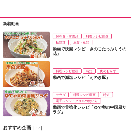
新着動画
保存食・常備菜
料理レシピ動画
秋野菜
豆腐・豆類
動画で快腸レシピ「きのこたっぷりうの
花」
料理レシピ動画
時短
肉のおかず
動画で減塩レシピ「えのき豚」
サラダ
料理レシピ動画
時短
電子レンジ・グリルの使い方
動画で骨強化レシピ「ゆで卵の中国風サ
ラダ」
おすすめ企画
PR