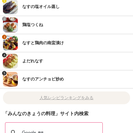
1
なすの塩オイル蒸し
2
鶏塩つくね
3
なすと鶏肉の南蛮漬け
4
よだれなす
5
なすのアンチョビ炒め
人気レシピランキングをみる
「みんなのきょうの料理」サイト内検索