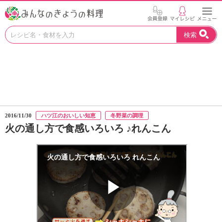
お
検索
い
し
い
レ
シ
ピ
を
見
2016/11/30
ハツ江のおいしい知恵
冬野菜の調理
つ
火の通し方で食感いろいろ ♪れんこん
け
よ
う
。
N
H
K
エ
デ