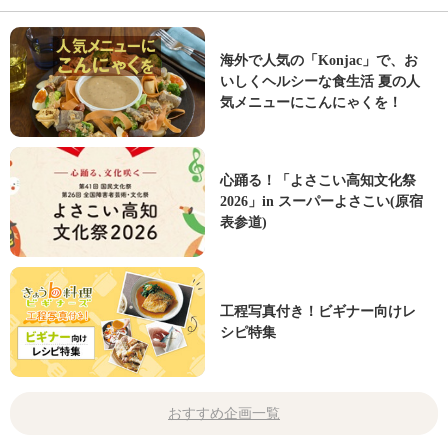
海外で人気の「Konjac」で、お
いしくヘルシーな食生活 夏の人
気メニューにこんにゃくを！
心踊る！「よさこい高知文化祭
2026」in スーパーよさこい(原宿
表参道)
工程写真付き！ビギナー向けレ
シピ特集
おすすめ企画一覧