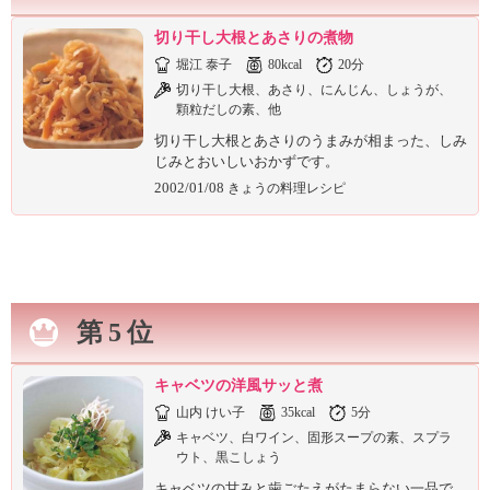
切り干し大根とあさりの煮物
堀江 泰子
80kcal
20分
切り干し大根、あさり、にんじん、しょうが、
顆粒だしの素、他
切り干し大根とあさりのうまみが相まった、しみ
じみとおいしいおかずです。
2002/01/08
きょうの料理レシピ
第5位
キャベツの洋風サッと煮
山内 けい子
35kcal
5分
キャベツ、白ワイン、固形スープの素、スプラ
ウト、黒こしょう
キャベツの甘みと歯ごたえがたまらない一品で