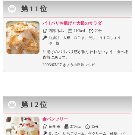
第11位
パリパリお揚げと大根のサラダ
西部 るみ
110kcal
20分
油揚げ、大根、白ごま、だし、うす口しょう
ゆ、他
油揚げのパリパリ感が損なわれないよう、食べる
直前にあえて。
2003/05/07
きょうの料理レシピ
第12位
食パンツリー
藤井 恵
270kcal
15分
食パン、いちごジャム、生クリーム、砂糖、バ