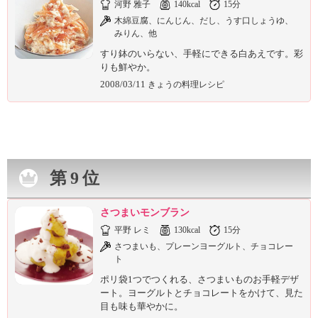
河野 雅子
140kcal
15分
木綿豆腐、にんじん、だし、うす口しょうゆ、
みりん、他
すり鉢のいらない、手軽にできる白あえです。彩
りも鮮やか。
2008/03/11
きょうの料理レシピ
第9位
さつまいモンブラン
平野 レミ
130kcal
15分
さつまいも、プレーンヨーグルト、チョコレー
ト
ポリ袋1つでつくれる、さつまいものお手軽デザ
ート。ヨーグルトとチョコレートをかけて、見た
目も味も華やかに。