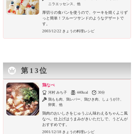
ニラエッセンス、他
厚切りの食パンを使うので、ケーキを焼くよりず
っと簡単！フルーツサンドのようなデザートで
す。
2003/12/22
きょうの料理レシピ
第13位
鶏なべ
河村 みち子
440kcal
30分
鶏もも肉、鶏レバー、鶏ひき肉、しょうが汁、
卵黄、他
鶏肉のおいしさをじゅうぶん味わえるちゃんこ風
なべ。仕上げはうまみがきいただしで、うどんが
おすすめです。
2001/12/18
きょうの料理レシピ