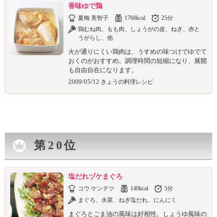
香味ゆで鶏
夏梅 美智子
1760kcal
25分
鶏むね肉、もも肉、しょうがの皮、ねぎ、赤と
うがらし、他
火が通りにくい鶏肉は、うすめの味つけでゆでて
おくのがおすすめ。調理時間の短縮になり、展開
も自由自在になります。
2009/05/12
きょうの料理レシピ
第20位
塩だれヅケまぐろ
コウ ケンテツ
140kcal
5分
まぐろ、水菜、ねぎ塩だれ、にんにく
まぐろとごま油の風味は好相性。しょうゆ風味の