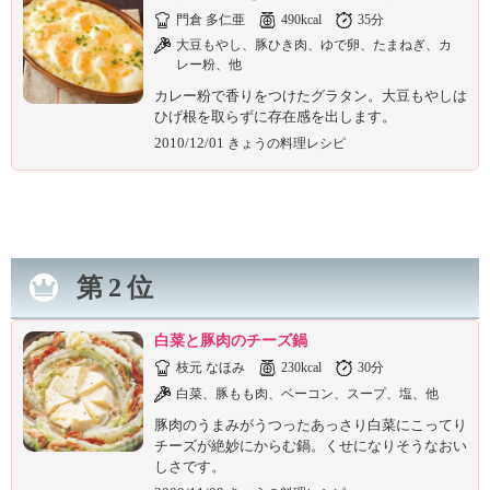
ュ
門倉 多仁亜
490kcal
35分
ケ
大豆もやし、豚ひき肉、ゆで卵、たまねぎ、カ
ー
レー粉、他
シ
ョ
カレー粉で香りをつけたグラタン。大豆もやしは
ひげ根を取らずに存在感を出します。
ナ
ル
2010/12/01
きょうの料理レシピ
「
み
ん
な
の
き
第2位
ょ
う
白菜と豚肉のチーズ鍋
の
枝元 なほみ
230kcal
30分
料
理
白菜、豚もも肉、ベーコン、スープ、塩、他
」
豚肉のうまみがうつったあっさり白菜にこってり
チーズが絶妙にからむ鍋。くせになりそうなおい
しさです。