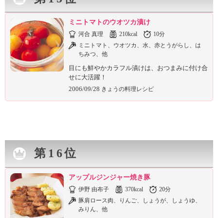
ミニトマトのウオツカ漬け
河合 真理
210kcal
10分
ミニトマト、ウオツカ、水、赤とうがらし、は
ちみつ、他
目にも鮮やかカラフル漬けは、おつまみに付け合
せに大活躍！
2006/09/28
きょうの料理レシピ
第16位
アップルジンジャー焼き豚
伊野 由布子
370kcal
20分
豚肩ロース肉、りんご、しょうが、しょうゆ、
みりん、他