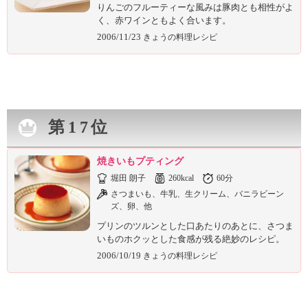
りんごのフルーティーな風みは豚肉とも相性がよ
く、赤ワインともよく合います。
2006/11/23
きょうの料理レシピ
第17位
焼きいもプティング
堀田 朗子
260kcal
60分
さつまいも、牛乳、生クリーム、バニラビーン
ズ、卵、他
プリンのツルンとした口あたりのあとに、さつま
いものホクッとした食感が残る絶妙のレシピ。
2006/10/19
きょうの料理レシピ