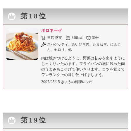
第18位
ボロネーゼ
日髙 良実
840kcal
30分
スパゲッティ、合いびき肉、たまねぎ、にんじ
ん、セロリ、他
肉は焼きつけるように、野菜は甘みを出すように
じっくりいためます。フライパンの底に残った肉
のうまみもこそげて使いきります。コツを覚えて
ワンランク上の味に仕上げましょう。
2007/05/15
きょうの料理レシピ
第19位