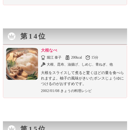
第14位
大根なべ
堀江 泰子
200kcal
15分
大根、昆布、油揚げ、しめじ、青ねぎ、他
大根をスライスして煮ると驚くほどの量を食べら
れますよ。柚子の風味がきいたポンスじょうゆに
つけるのがおすすめです。
2002/01/08
きょうの料理レシピ
第15位