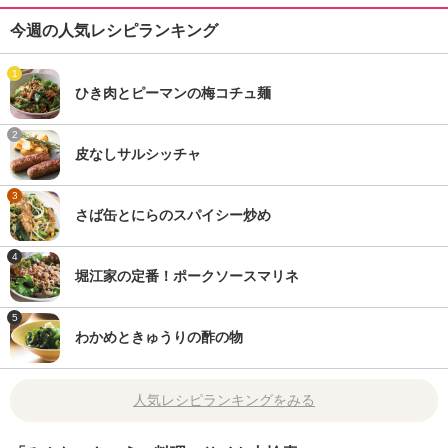
今週の人気レシピランキング
1
ひき肉とピーマンの梅コチュ麺
2
皮なしサルシッチャ
3
さば缶とにらのスパイシー炒め
4
堀江家の定番！ポークソースマリネ
5
わかめときゅうりの酢の物
人気レシピランキングをみる