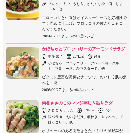
ブロッコリ、牛もも肉、かたくり粉、酒、しょ
うゆ、他
ブロッコリと牛肉はオイスターソースと好相性で
す！固めに仕上げたブロッコリの歯ごたえも楽し
んでください。
2004/02/11
きょうの料理レシピ
かぼちゃとブロッコリーのアーモンドサラダ
本多 京子
207kcal
20分
かぼちゃ、ブロッコリー、プレーンヨーグル
ト、マヨネーズ、粒マスタード、他
ビタミン豊富な野菜とナッツで。おいしく肌の疲
れを回復！
2006/09/27
きょうの料理レシピ
肉巻ききのこのレンジ蒸し＆温サラダ
きじま りゅうた
570kcal
15分
豚バラ肉、えのきだけ、細ねぎ、キャベツ、ブ
ロッコリー、他
ボリュームのある肉巻きとたっぷりの温野菜が、