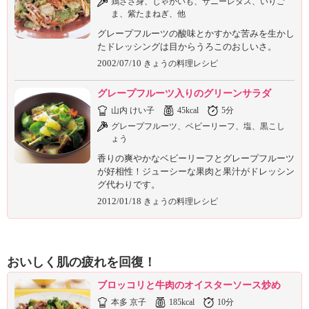
鶏ささ身、じゃがいも、サニーレタス、いりご
ま、紫たまねぎ、他
グレープフルーツの酸味とかすかな苦みを生かし
たドレッシングは目からうろこのおしいさ。
2002/07/10
きょうの料理レシピ
グレープフルーツ入りのグリーンサラダ
山内 けい子
45kcal
5分
グレープフルーツ、ベビーリーフ、塩、黒こし
ょう
香りの爽やかなベビーリーフとグレープフルーツ
が好相性！ジューシーな果肉と果汁がドレッシン
グ代わりです。
2012/01/18
きょうの料理レシピ
おいしく肌の疲れを回復！
ブロッコリと牛肉のオイスターソース炒め
本多 京子
185kcal
10分