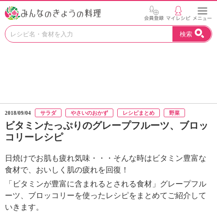
お
検索
い
し
い
レ
シ
ピ
を
見
2018/09/04
サラダ
やさいのおかず
レシピまとめ
野菜
つ
ビタミンたっぷりのグレープフルーツ、ブロッ
け
コリーレシピ
よ
う
。
日焼けでお肌も疲れ気味・・・そんな時はビタミン豊富な
N
食材で、おいしく肌の疲れを回復！
H
「ビタミンが豊富に含まれるとされる食材」グレープフル
K
ーツ、ブロッコリーを使ったレシピをまとめてご紹介して
エ
いきます。
デ