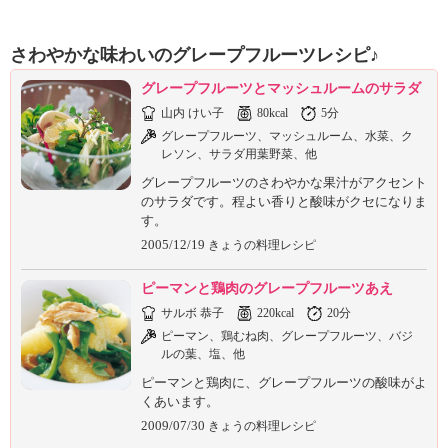
ュ
ケ
ー
さわやかな味わいのグレープフルーツレシピ♪
シ
ョ
グレープフルーツとマッシュルームのサラダ
ナ
山内 けい子
80kcal
5分
ル
グレープフルーツ、マッシュルーム、水菜、ク
「
レソン、サラダ用葉野菜、他
み
グレープフルーツのさわやかな果汁がアクセント
ん
のサラダです。程よい香りと酸味がクセになりま
な
す。
の
2005/12/19
きょうの料理レシピ
き
ょ
ピーマンと鶏肉のグレープフルーツあえ
う
サルボ 恭子
220kcal
20分
の
ピーマン、鶏むね肉、グレープフルーツ、バジ
料
ルの葉、塩、他
理
」
ピーマンと鶏肉に、グレープフルーツの酸味がよ
くあいます。
2009/07/30
きょうの料理レシピ