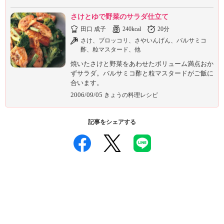
さけとゆで野菜のサラダ仕立て
田口 成子
240kcal
20分
さけ、ブロッコリ、さやいんげん、バルサミコ
酢、粒マスタード、他
焼いたさけと野菜をあわせたボリューム満点おか
ずサラダ。バルサミコ酢と粒マスタードがご飯に
合います。
2006/09/05
きょうの料理レシピ
記事をシェアする