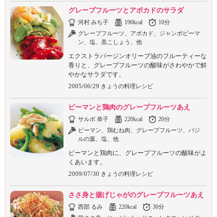
グレープフルーツとアボカドのサラダ
河村 みち子
190kcal
10分
グレープフルーツ、アボカド、ジャンボピーマ
ン、塩、黒こしょう、他
エクストラバージンオリーブ油のフルーティーな
香りと、グレープフルーツの酸味がさわやかで鮮
やかなサラダです。
2005/06/29
きょうの料理レシピ
ピーマンと鶏肉のグレープフルーツあえ
サルボ 恭子
220kcal
20分
ピーマン、鶏むね肉、グレープフルーツ、バジ
ルの葉、塩、他
ピーマンと鶏肉に、グレープフルーツの酸味がよ
くあいます。
2009/07/30
きょうの料理レシピ
ささ身と揚げじゃがのグレープフルーツあえ
西部 るみ
220kcal
30分