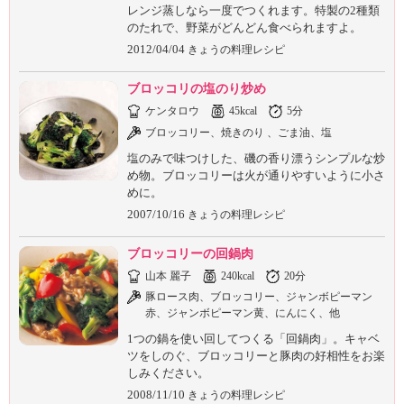
レンジ蒸しなら一度でつくれます。特製の2種類
のたれで、野菜がどんどん食べられますよ。
2012/04/04
きょうの料理レシピ
ブロッコリの塩のり炒め
ケンタロウ
45kcal
5分
ブロッコリー、焼きのり 、ごま油、塩
塩のみで味つけした、磯の香り漂うシンプルな炒
め物。ブロッコリーは火が通りやすいように小さ
めに。
2007/10/16
きょうの料理レシピ
ブロッコリーの回鍋肉
山本 麗子
240kcal
20分
豚ロース肉、ブロッコリー、ジャンボピーマン
赤、ジャンボピーマン黄、にんにく、他
1つの鍋を使い回してつくる「回鍋肉」。キャベ
ツをしのぐ、ブロッコリーと豚肉の好相性をお楽
しみください。
2008/11/10
きょうの料理レシピ