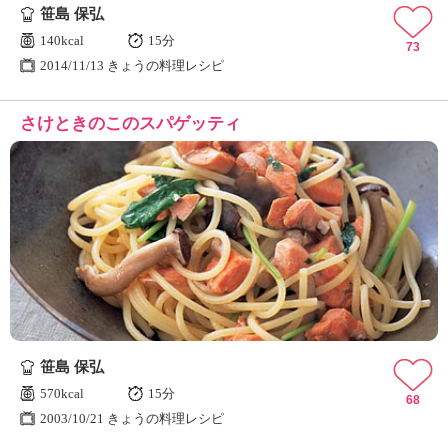
笹島 保弘
140kcal
15分
73
2014/11/13 きょうの料理レシピ
さけときのこのスパゲッティ
笹島 保弘
570kcal
15分
68
2003/10/21 きょうの料理レシピ