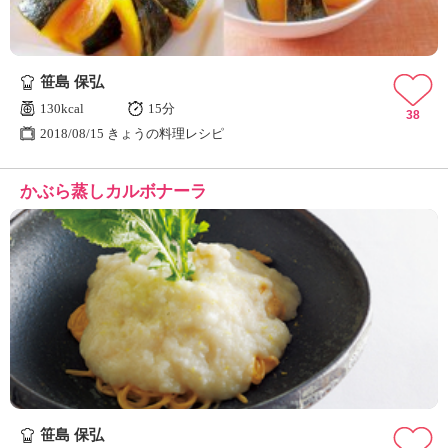
笹島 保弘
130kcal
15分
38
2018/08/15 きょうの料理レシピ
かぶら蒸しカルボナーラ
笹島 保弘