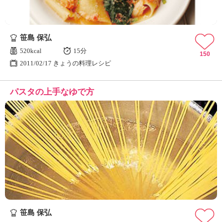
笹島 保弘
520kcal
15分
150
2011/02/17 きょうの料理レシピ
パスタの上手なゆで方
笹島 保弘