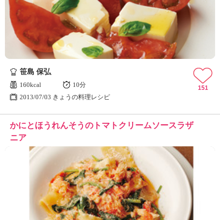
ュ
ケ
ー
シ
ョ
ナ
ル
笹島 保弘
「
み
160kcal
10分
151
ん
2013/07/03 きょうの料理レシピ
な
の
かにとほうれんそうのトマトクリームソースラザ
き
ょ
ニア
う
の
料
理
」