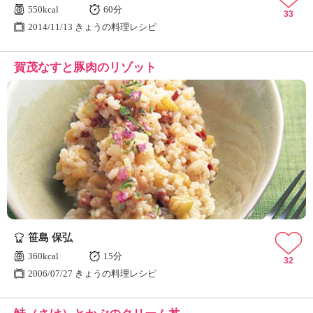
550kcal
60分
33
2014/11/13 きょうの料理レシピ
賀茂なすと豚肉のリゾット
笹島 保弘
360kcal
15分
32
2006/07/27 きょうの料理レシピ