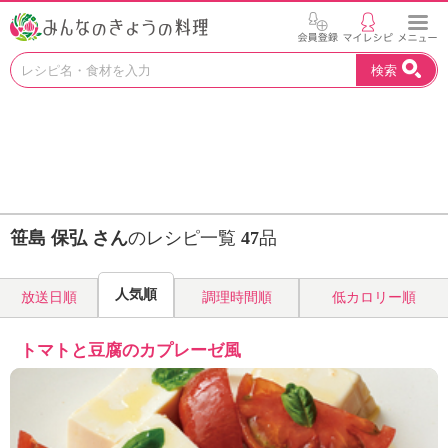
お
検索
い
し
い
レ
シ
ピ
を
見
笹島 保弘 さん
のレシピ一覧
47
品
つ
け
よ
人気順
放送日順
調理時間順
低カロリー順
う
。
N
トマトと豆腐のカプレーゼ風
H
K
エ
デ