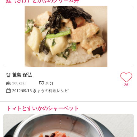
鮭（さけ）とかぶのクリーム丼
笹島 保弘
580kcal
20分
26
2012/09/18 きょうの料理レシピ
トマトとすいかのシャーベット