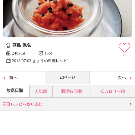
笹島 保弘
240kcal
15分
23
2013/07/03 きょうの料理レシピ
前へ
2/3ページ
次へ
放送日順
人気順
調理時間順
低カロリー順
レシピを絞り込む