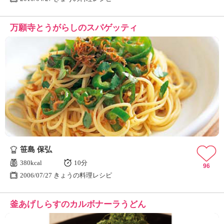
万願寺とうがらしのスパゲッティ
笹島 保弘
380kcal
10分
96
2006/07/27 きょうの料理レシピ
釜あげしらすのカルボナーラうどん