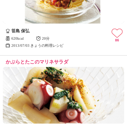
笹島 保弘
620kcal
20分
86
2013/07/03 きょうの料理レシピ
かぶらとたこのマリネサラダ