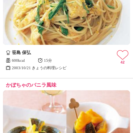
笹島 保弘
600kcal
15分
42
2003/10/21 きょうの料理レシピ
かぼちゃのバニラ風味