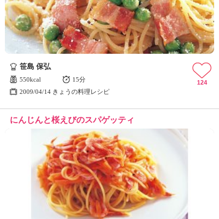
笹島 保弘
550kcal
15分
124
2009/04/14 きょうの料理レシピ
にんじんと桜えびのスパゲッティ