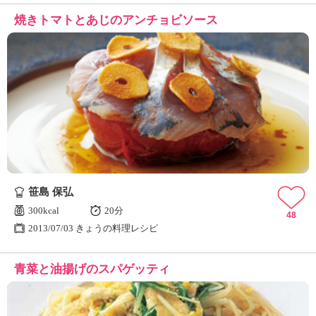
焼きトマトとあじのアンチョビソース
笹島 保弘
300kcal
20分
48
2013/07/03 きょうの料理レシピ
青菜と油揚げのスパゲッティ