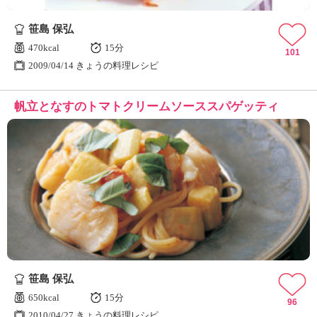
笹島 保弘
470kcal
15分
101
2009/04/14 きょうの料理レシピ
帆立となすのトマトクリームソーススパゲッティ
笹島 保弘
650kcal
15分
96
2010/04/27 きょうの料理レシピ