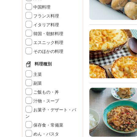
K
中国料理
エ
フランス料理
デ
ュ
イタリア料理
ケ
韓国・朝鮮料理
ー
シ
エスニック料理
ョ
そのほかの料理
ナ
ル
料理種別
「
み
主菜
ん
副菜
な
ご飯もの・丼
の
き
汁物・スープ
ょ
お菓子・デザート・パ
う
ン
の
保存食・常備菜
料
理
めん・パスタ