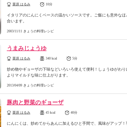
栗原 はるみ
10分
イタリアのにんにくベースの温かいソースです。ご飯にも意外なほ
合います。
2003/11/11
きょうの料理レシピ
うまみじょうゆ
栗原 はるみ
340 kcal
5分
炒め物やギョーザの下味などいろいろ使えて便利！しょうゆがわり
よりマイルドな味に仕上がります。
2013/04/09
きょうの料理レシピ
豚肉と野菜のギョーザ
栗原 はるみ
45 kcal
40分
にんにくは、炒めてからあんに加えるひと手間で、風味がアップ！