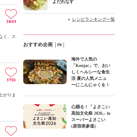
よだれなす
レシピランキング一覧
▶
3863
なく、ス
おすすめ企画
PR
海外で人気の
「Konjac」で、おい
しくヘルシーな食生
活 夏の人気メニュ
3755
ーにこんにゃくを！
上がりま
心踊る！「よさこい
高知文化祭 2026」in
スーパーよさこい
(原宿表参道)