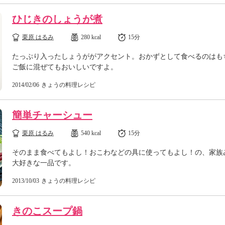
ひじきのしょうが煮
栗原 はるみ
280 kcal
15分
たっぷり入ったしょうががアクセント。おかずとして食べるのはも
ご飯に混ぜてもおいしいですよ。
2014/02/06
きょうの料理レシピ
簡単チャーシュー
栗原 はるみ
540 kcal
15分
そのまま食べてもよし！おこわなどの具に使ってもよし！の、家族
大好きな一品です。
2013/10/03
きょうの料理レシピ
きのこスープ鍋