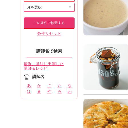
▼
この条件で検索する
条件リセット
講師名で検索
最近、番組に出演した
講師＆レシピ
講師名
あ
か
さ
た
な
は
ま
や
ら
わ