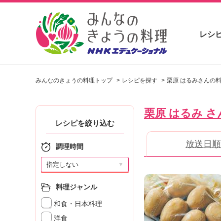
レシ
お
い
みんなのきょうの料理トップ
レシピを探す
栗原 はるみさんの
し
い
レ
栗原 はるみ さ
シ
ピ
レシピを絞り込む
を
放送日順
見
調理時間
つ
け
▼
よ
う
料理ジャンル
。
和食・日本料理
N
H
洋食