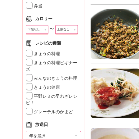
」
弁当
カロリー
〜
▼
▼
レシピの種類
きょうの料理
きょうの料理ビギナー
ズ
みんなのきょうの料理
きょうの健康
平野レミの早わざレシ
ピ！
グレーテルのかまど
放送日
▼