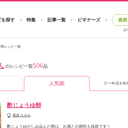
ピを探す
特集
記事一覧
ビギナーズ
健康
/
/
/
/
お
料理レシピ一覧
ん
506
のレシピ一覧
品
人気順
21 〜40 品を表示
酢じょうゆ卵
栗原 はるみ
酢じょうゆがしみ込んだ卵は、お酒との相性も抜群です！