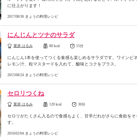
に仕上がります！
2017/08/30
きょうの料理レシピ
にんじんとツナのサラダ
栗原 はるみ
80 kcal
15分
にんじん1本を使ってつくる食感も楽しめるサラダです。ワインビ
レモン汁、粒マスタードを入れて、酸味とコクをプラス。
2015/08/24
きょうの料理レシピ
セロリつくね
栗原 はるみ
120 kcal
30分
セロリがたくさん入るので食感もよく、甘辛だれがさらに食欲をそ
す。
2016/02/04
きょうの料理レシピ