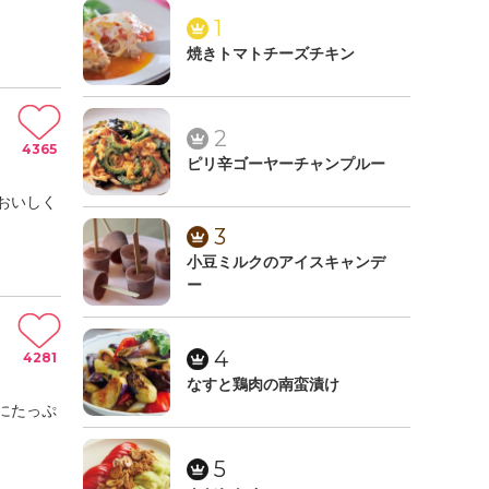
1
焼きトマトチーズチキン
2
4365
ピリ辛ゴーヤーチャンプルー
おいしく
3
小豆ミルクのアイスキャンデ
ー
4
4281
なすと鶏肉の南蛮漬け
にたっぷ
5