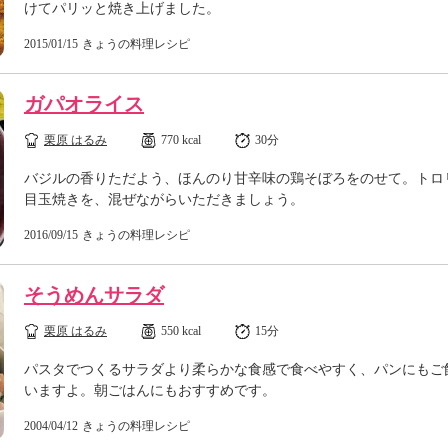
けてパリッと焼き上げました。
2015/01/15
きょうの料理レシピ
ガパオライス
栗原 はるみ
770 kcal
30分
バジルの香りただよう、ほんのり甘辛味の鶏そぼろをのせて。トロ
目玉焼きを、混ぜながらいただきましょう。
2016/09/15
きょうの料理レシピ
そうめんサラダ
栗原 はるみ
550 kcal
15分
パスタでつくるサラダより柔らかな食感で食べやすく、パンにもご
いますよ。朝ごはんにもおすすめです。
2004/04/12
きょうの料理レシピ