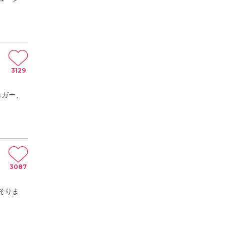
3129
ネガー、
3087
そりま