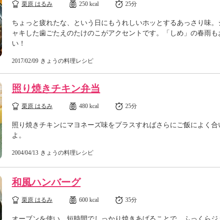
栗原 はるみ
250 kcal
25分
ちょっと疲れたな、という日にもうれしいホッとするあっさり味。
ャキした歯ごたえのたけのこがアクセントです。「しめ」の春雨も
い！
2017/02/09
きょうの料理レシピ
照り焼きチキン弁当
栗原 はるみ
480 kcal
25分
照り焼きチキンにマヨネーズ味をプラスすればさらにご飯によく合
よ。
2004/04/13
きょうの料理レシピ
和風ハンバーグ
栗原 はるみ
600 kcal
35分
オーブンを使い、短時間でしっかり焼きあげることで、ふっくらジ