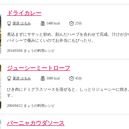
ドライカレー
栗原 はるみ
1480 kcal
25分
煮込まずにササッと炒め、刻んだハーブを合わせて完成。汁けが少
パイシーで傷みにくいのでお弁当にもぴったり。
2014/03/04
きょうの料理レシピ
ジューシーミートローフ
栗原 はるみ
1080 kcal
45分
ひき肉にドミグラスソースを混ぜると、しっとりジューシーに焼き
す。
2004/04/12
きょうの料理レシピ
バーニャカウダソース