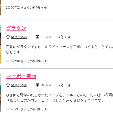
2015/07/02
きょうの料理レシピ
グラタン
栗原 はるみ
820 kcal
50分
定番のグラタンですが、ホワイトソースを丁寧につくると、とても
なります。
2015/12/10
きょうの料理レシピ
マーボー春雨
栗原 はるみ
300 kcal
15分
ひき肉と野菜のだしが出たスープを、ツルンとのどごしのよい春雨
り吸わせるのがコツ。ピリッとした辛みが食欲をそそります。
2017/05/11
きょうの料理レシピ