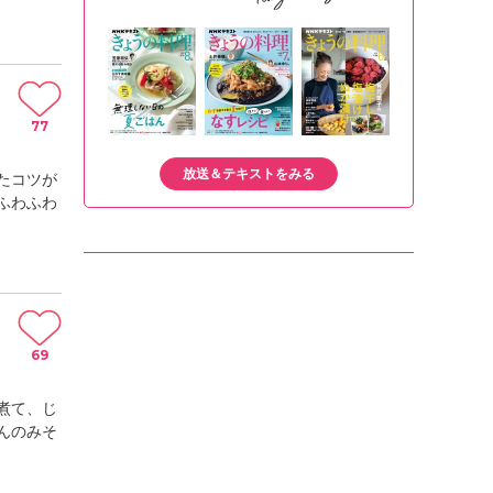
77
放送＆テキストをみる
たコツが
ふわふわ
69
煮て、じ
んのみそ