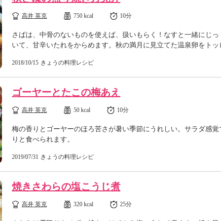
高井 英克
750 kcal
10分
さばは、中骨のないものを使えば、扱いもらく！なすと一緒にじっ
いて、甘辛いたれをからめます。秋の満月に見立てた温泉卵をトッ
2018/10/15
きょうの料理レシピ
ゴーヤーとたこの梅あえ
高井 英克
50 kcal
10分
梅の香りとゴーヤーのほろ苦さが暑い季節にうれしい。サラダ感覚
りと食べられます。
2019/07/31
きょうの料理レシピ
焼きさわらの塩こうじ煮
高井 英克
320 kcal
25分