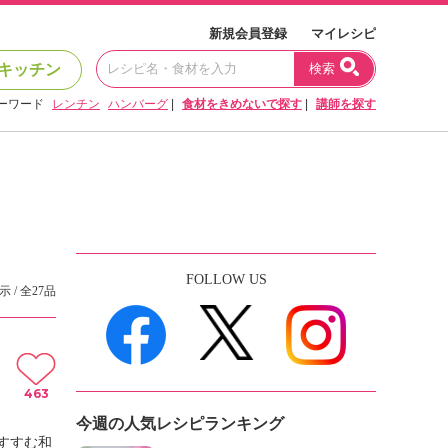
新規会員登録
マイレシピ
キッチン
検索
ーワード
レンチン
ハンバーグ
|
食材をきめないで探す
|
講師を探す
FOLLOW US
示 / 全27品
463
今週の人気レシピランキング
すすむ和