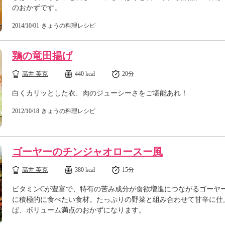
のおかずです。
2014/10/01
きょうの料理レシピ
鶏の竜田揚げ
高井 英克
440 kcal
20分
白くカリッとした衣、肉のジューシーさをご堪能あれ！
2012/10/18
きょうの料理レシピ
ゴーヤーのチンジャオロースー風
高井 英克
380 kcal
15分
ビタミンCが豊富で、特有の苦み成分が食欲増進につながるゴーヤ
に積極的に食べたい食材。たっぷりの野菜と組み合わせて甘辛に仕
ば、ボリューム満点のおかずになります。