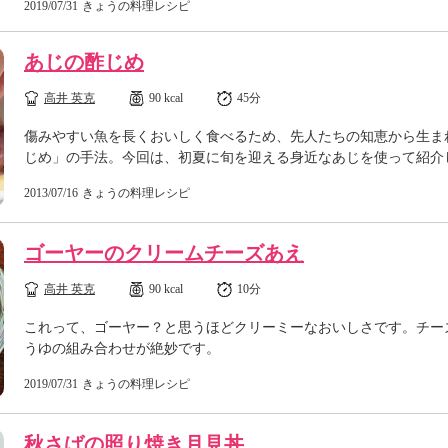
2019/07/31
きょうの料理レシピ
あじの酢じめ
高井 英克
90 kcal
45分
傷みやすい魚を長くおいしく食べるため、先人たちの知恵から生ま
じめ」の手法。今回は、初夏に旬を迎える身近なあじを使って紹介
2013/07/16
きょうの料理レシピ
ゴーヤーのクリームチーズあえ
高井 英克
90 kcal
10分
これって、ゴーヤー？と思うほどクリーミーなおいしさです。チー
うゆの組み合わせが絶妙です。
2019/07/31
きょうの料理レシピ
秋さばの照り焼き月見丼