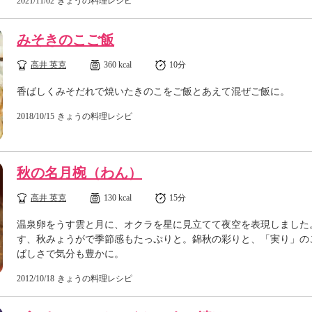
2021/11/02
きょうの料理レシピ
みそきのこご飯
高井 英克
360 kcal
10分
香ばしくみそだれで焼いたきのこをご飯とあえて混ぜご飯に。
2018/10/15
きょうの料理レシピ
秋の名月椀（わん）
高井 英克
130 kcal
15分
温泉卵をうす雲と月に、オクラを星に見立てて夜空を表現しました
す、秋みょうがで季節感もたっぷりと。錦秋の彩りと、「実り」の
ばしさで気分も豊かに。
2012/10/18
きょうの料理レシピ