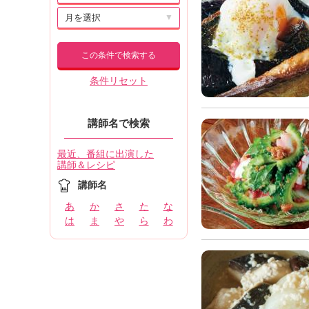
▼
この条件で検索する
条件リセット
講師名で検索
最近、番組に出演した
講師＆レシピ
講師名
あ
か
さ
た
な
は
ま
や
ら
わ