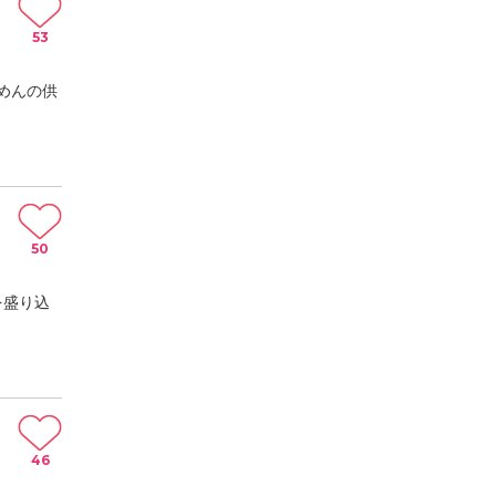
53
めんの供
50
を盛り込
46