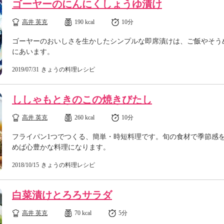
ゴーヤーのにんにくしょうゆ漬け
高井 英克
190 kcal
10分
ゴーヤーのおいしさを生かしたシンプルな即席漬けは、ご飯やそう
にあいます。
2019/07/31
きょうの料理レシピ
ししゃもときのこの焼きびたし
高井 英克
260 kcal
10分
フライパン1つでつくる、簡単・時短料理です。旬の食材で季節感
めば心豊かな料理になります。
2018/10/15
きょうの料理レシピ
白菜漬けとろろサラダ
高井 英克
70 kcal
5分