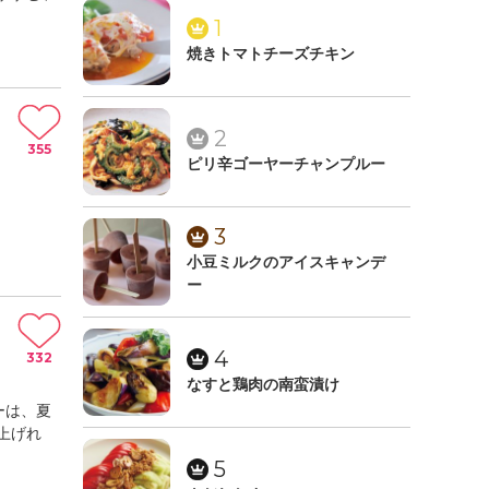
1
焼きトマトチーズチキン
2
355
ピリ辛ゴーヤーチャンプルー
3
小豆ミルクのアイスキャンデ
ー
4
332
なすと鶏肉の南蛮漬け
ーは、夏
上げれ
5