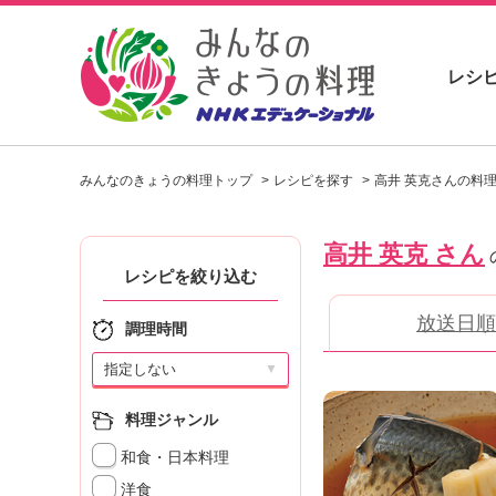
レシ
お
い
みんなのきょうの料理トップ
レシピを探す
高井 英克さんの料
し
い
レ
高井 英克 さん
シ
ピ
レシピを絞り込む
を
放送日順
見
調理時間
つ
け
▼
よ
う
料理ジャンル
。
和食・日本料理
N
H
洋食