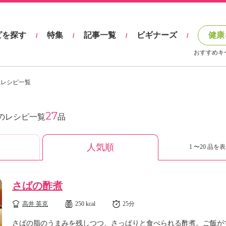
ピを探す
特集
記事一覧
ビギナーズ
健康
/
/
/
/
おすすめキ
理レシピ一覧
27
のレシピ一覧
品
人気順
1 〜20 品を表
さばの酢煮
高井 英克
250 kcal
25分
さばの脂のうまみを残しつつ、さっぱりと食べられる酢煮。ご飯が