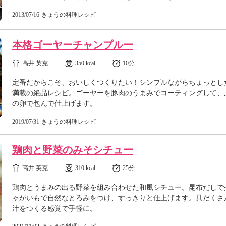
2013/07/16
きょうの料理レシピ
本格ゴーヤーチャンプルー
高井 英克
350 kcal
10分
定番だからこそ、おいしくつくりたい！シンプルながらちょっとし
満載の絶品レシピ。ゴーヤーを豚肉のうまみでコーティングして、
の卵で包んで仕上げます。
2019/07/31
きょうの料理レシピ
鶏肉と野菜のみそシチュー
高井 英克
310 kcal
25分
鶏肉とうまみの出る野菜を組み合わせた和風シチュー。昆布だしで
ゃがいもで自然なとろみをつけ、すっきりと仕上げます。具だくさ
汁をつくる感覚で手軽に。