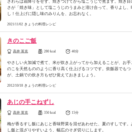
さわらは霜降りをせず、焼きつけてから塩こうじで煮ます。焼き目
さが「焼き味」として塩こうじのうまみと溶け合って、香りよし、
し！仕上げに隠し味のみりんを、お忘れなく。
2021/11/02
きょうの料理レシピ
きのこご飯
高井 英克
280 kcal
40分
やさしい火加減で煮て、米が炊き上がってから加えることが、お手
のこを天然もののように香り高く仕上げるコツです。炊飯器でもつ
が、土鍋での炊き方もぜひ覚えておきましょう。
2012/10/18
きょうの料理レシピ
あじの手こねずし
高井 英克
350 kcal
15分
梅が香るすし飯にあじと香味野菜を混ぜあわせた、夏のすしです。
し飯と混ざりやすいよう、幅広のそぎ切りにします。