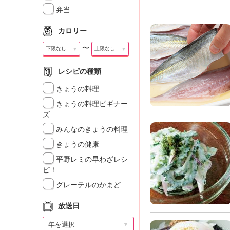
」
弁当
カロリー
〜
▼
▼
レシピの種類
きょうの料理
きょうの料理ビギナー
ズ
みんなのきょうの料理
きょうの健康
平野レミの早わざレシ
ピ！
グレーテルのかまど
放送日
▼