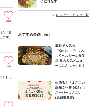
よだれなす
レシピランキング一覧
▶
265
れた「酢
おすすめ企画
PR
します。
海外で人気の
「Konjac」で、おい
しくヘルシーな食生
活 夏の人気メニュ
ーにこんにゃくを！
154
ズとしょ
心踊る！「よさこい
高知文化祭 2026」in
スーパーよさこい
(原宿表参道)