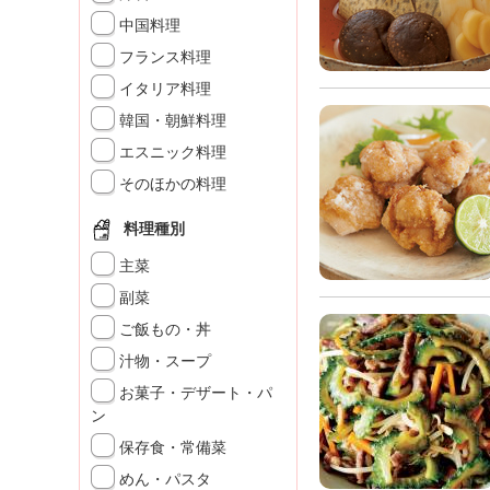
K
中国料理
エ
フランス料理
デ
ュ
イタリア料理
ケ
韓国・朝鮮料理
ー
シ
エスニック料理
ョ
そのほかの料理
ナ
ル
料理種別
「
み
主菜
ん
副菜
な
ご飯もの・丼
の
き
汁物・スープ
ょ
お菓子・デザート・パ
う
ン
の
保存食・常備菜
料
理
めん・パスタ