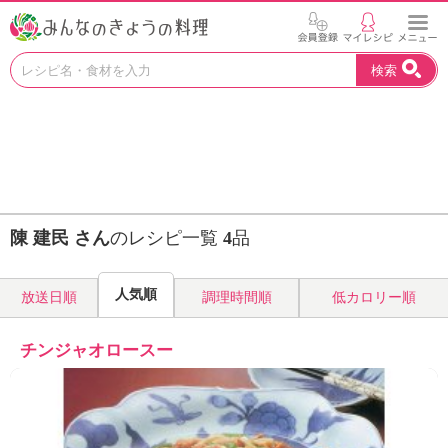
お
検索
い
し
い
レ
シ
ピ
を
見
陳 建民 さん
のレシピ一覧
4
品
つ
け
よ
人気順
放送日順
調理時間順
低カロリー順
う
。
N
チンジャオロースー
H
K
エ
デ