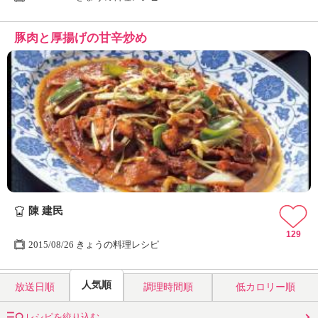
豚肉と厚揚げの甘辛炒め
陳 建民
129
2015/08/26 きょうの料理レシピ
人気順
放送日順
調理時間順
低カロリー順
レシピを絞り込む