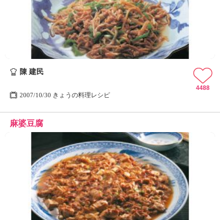
ュ
ケ
ー
シ
ョ
ナ
ル
陳 建民
「
み
4488
ん
2007/10/30 きょうの料理レシピ
な
の
麻婆豆腐
き
ょ
う
の
料
理
」