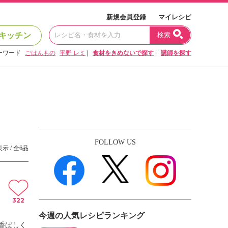
新規会員登録
マイレシピ
キッチン
検索
ーワード
ごはんもの
平野 レミ
|
食材をきめないで探す
|
講師を探す
FOLLOW US
表示 / 全6品
322
今週の人気レシピランキング
香ばしく