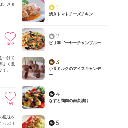
ば、さま
1
焼きトマトチーズチキン
2
ピリ辛ゴーヤーチャンプルー
307
をつけて
3
率よく煮
小豆ミルクのアイスキャンデ
ます。
ー
4
なすと鶏肉の南蛮漬け
148
の風味を
5
たっぷり