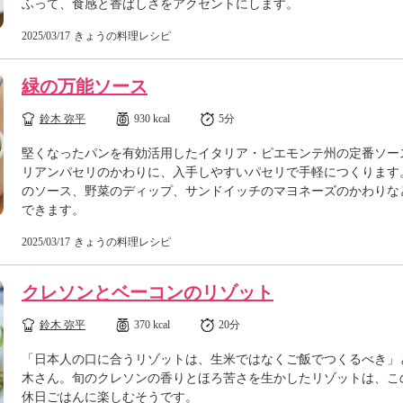
ふって、食感と香ばしさをアクセントにします。
2025/03/17
きょうの料理レシピ
緑の万能ソース
鈴木 弥平
930 kcal
5分
堅くなったパンを有効活用したイタリア・ピエモンテ州の定番ソー
リアンパセリのかわりに、入手しやすいパセリで手軽につくります
のソース、野菜のディップ、サンドイッチのマヨネーズのかわりな
できます。
2025/03/17
きょうの料理レシピ
クレソンとベーコンのリゾット
鈴木 弥平
370 kcal
20分
「日本人の口に合うリゾットは、生米ではなくご飯でつくるべき」
木さん。旬のクレソンの香りとほろ苦さを生かしたリゾットは、こ
休日ごはんに楽しむそうです。