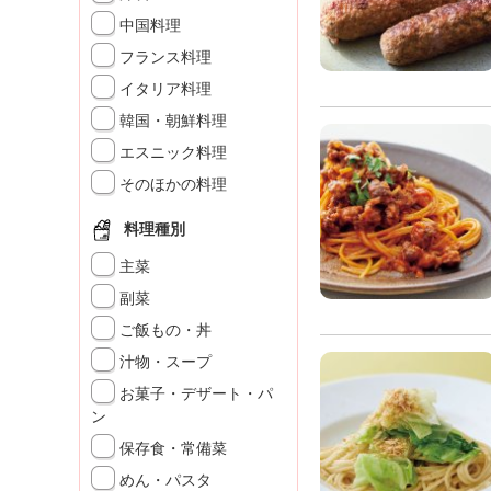
K
中国料理
エ
フランス料理
デ
ュ
イタリア料理
ケ
韓国・朝鮮料理
ー
シ
エスニック料理
ョ
そのほかの料理
ナ
ル
料理種別
「
み
主菜
ん
副菜
な
ご飯もの・丼
の
き
汁物・スープ
ょ
お菓子・デザート・パ
う
ン
の
保存食・常備菜
料
理
めん・パスタ