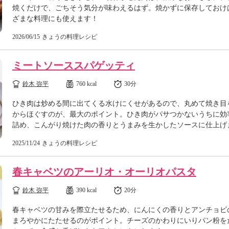
焼くだけで、ごちそう気分が味わえるはず。焼かずに保存しておけ
ざまな料理にも使えます！
2026/06/15
きょうの料理レシピ
ミートソーススパゲッティ
鈴木 弥平
760 kcal
30分
ひき肉は炒める間に出てくる水けにくせがあるので、丸めて焼き目
からほぐすのが、最大のポイント。ひき肉がパサつかないうちに効
詰め、こんがり焼けた肉の香りとうまみを生かしたソースに仕上げ
2025/11/24
きょうの料理レシピ
春キャベツのアーリオ・オーリオパスタ
鈴木 弥平
390 kcal
20分
春キャベツの甘みを際立たせるため、にんにくの香りとアンチョビ
まろやかにたたせるのがポイント。チーズのかわりにいりパン粉を