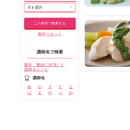
▼
この条件で検索する
条件リセット
講師名で検索
最近、番組に出演した
講師＆レシピ
講師名
あ
か
さ
た
な
は
ま
や
ら
わ