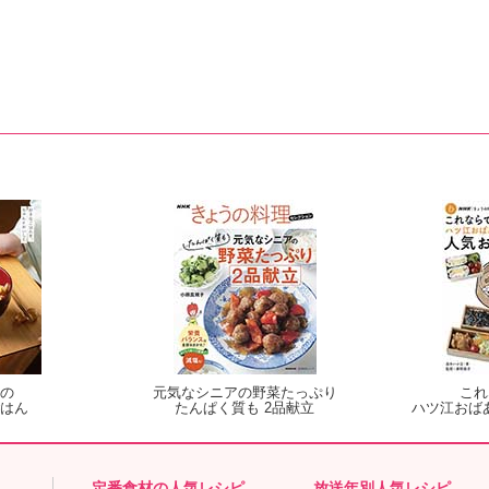
の
元気なシニアの野菜たっぷり
これ
はん
たんぱく質も 2品献立
ハツ江おば
定番食材の人気レシピ
放送年別人気レシピ