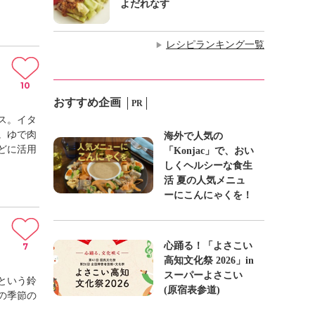
よだれなす
レシピランキング一覧
▶
10
おすすめ企画
PR
ス。イタ
。ゆで肉
海外で人気の
どに活用
「Konjac」で、おい
しくヘルシーな食生
活 夏の人気メニュ
ーにこんにゃくを！
心踊る！「よさこい
7
高知文化祭 2026」in
スーパーよさこい
という鈴
(原宿表参道)
の季節の