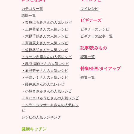
カテゴリ一覧
マイレシピ
講師一覧
ビギナーズ
・栗原はるみさんの人気レシピ
・土井善晴さんの人気レシピ
ビギナーズレシピ
・大原千鶴さんの人気レシピ
ビギナーズ記事一覧
・斉藤辰夫さんの人気レシピ
記事/読みもの
・笠原将弘さんの人気レシピ
・タサン志麻さんの人気レシピ
記事一覧
・鳥羽 周作さんの人気レシピ
特集/企画/タイアップ
・辰巳芳子さんの人気レシピ
・平野レミさんの人気レシピ
特集一覧
・藤井恵さんの人気レシピ
・小林まさみさんの人気レシピ
・きじまりゅうたさんの人気レシピ
・ムラヨシマサユキさんの人気レシ
ピ
レシピの人気ランキング
健康キッチン