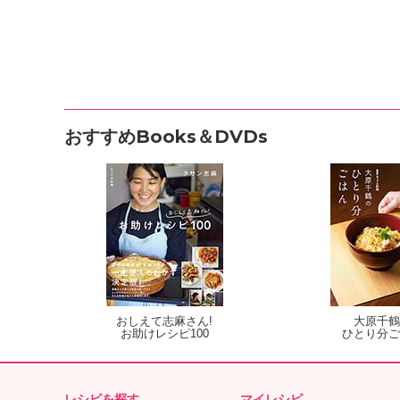
おすすめBooks＆DVDs
おしえて志麻さん!
大原千鶴
お助けレシピ100
ひとり分ご
レシピを探す
マイレシピ