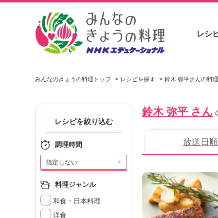
レシ
お
い
みんなのきょうの料理トップ
レシピを探す
鈴木 弥平さんの料
し
い
レ
鈴木 弥平 さん
シ
ピ
レシピを絞り込む
を
放送日順
見
調理時間
つ
け
▼
よ
う
料理ジャンル
。
和食・日本料理
N
H
洋食