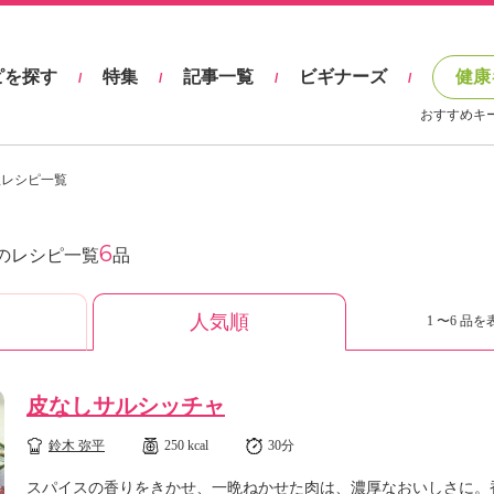
ピを探す
特集
記事一覧
ビギナーズ
健康
/
/
/
/
おすすめキ
理レシピ一覧
6
のレシピ一覧
品
人気順
1 〜6 品を
皮なしサルシッチャ
鈴木 弥平
250 kcal
30分
スパイスの香りをきかせ、一晩ねかせた肉は、濃厚なおいしさに。