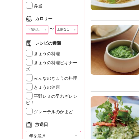
」
弁当
カロリー
〜
▼
▼
レシピの種類
きょうの料理
きょうの料理ビギナー
ズ
みんなのきょうの料理
きょうの健康
平野レミの早わざレシ
ピ！
グレーテルのかまど
放送日
▼