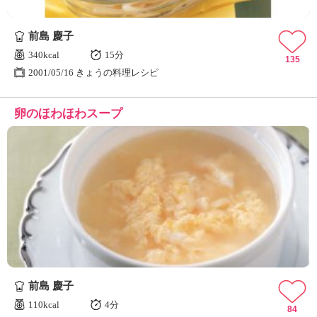
前島 慶子
340kcal
15分
135
2001/05/16 きょうの料理レシピ
卵のほわほわスープ
前島 慶子
110kcal
4分
84