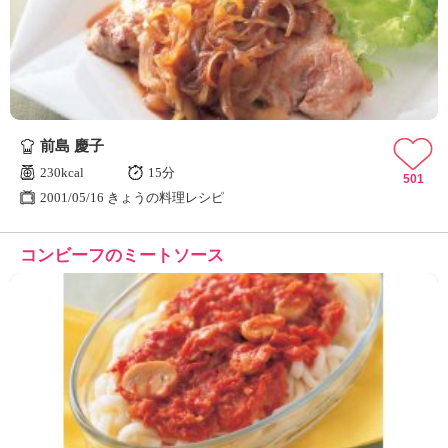
ュ
ケ
ー
シ
ョ
ナ
ル
前島 慶子
「
み
230kcal
15分
501
ん
2001/05/16 きょうの料理レシピ
な
の
コンビーフのミートソース
き
ょ
う
の
料
理
」