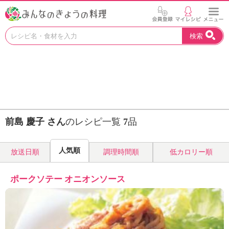
お
検索
い
し
い
レ
シ
ピ
を
見
前島 慶子 さん
のレシピ一覧
7
品
つ
け
よ
人気順
放送日順
調理時間順
低カロリー順
う
。
N
ポークソテー オニオンソース
H
K
エ
デ