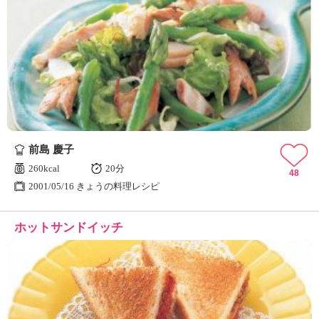
前島 慶子
260kcal
20分
48
2001/05/16 きょうの料理レシピ
ホットサンドイッチ