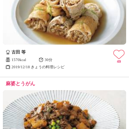
古田 等
1570kcal
30分
49
2019/12/18 きょうの料理レシピ
麻婆とうがん