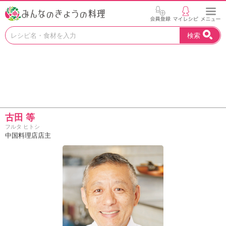
お
検索
い
し
い
レ
シ
ピ
を
見
古田 等
つ
フルタ ヒトシ
け
中国料理店店主
よ
う
。
N
H
K
エ
デ