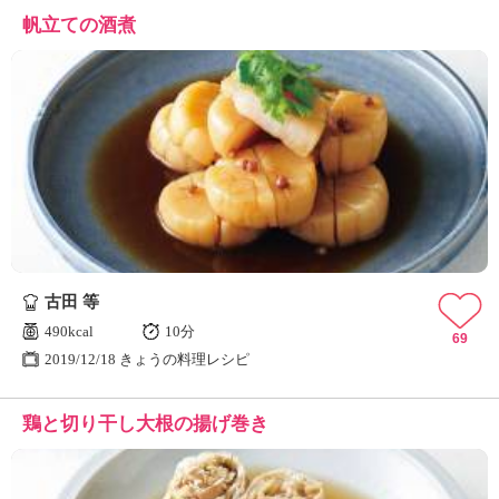
帆立ての酒煮
古田 等
490kcal
10分
69
2019/12/18 きょうの料理レシピ
鶏と切り干し大根の揚げ巻き