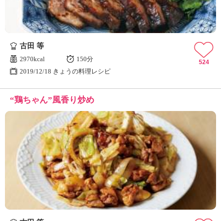
古田 等
2970kcal
150分
524
2019/12/18 きょうの料理レシピ
“鶏ちゃん”風香り炒め