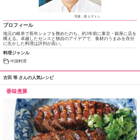
ュ
ケ
ー
写真：原 ヒデトシ
シ
プロフィール
ョ
地元の岐阜で長年シェフを務めたのち、約3年前に東京・銀座に店を
ナ
構える。卓越したセンスと独自のアイデアで、食材のうまみを存分
ル
に生かした料理は評判が高い。
「
料理ジャンル
み
ん
中国料理
な
の
古田 等 さんの人気レシピ
き
ょ
香味煮豚
う
の
料
理
」