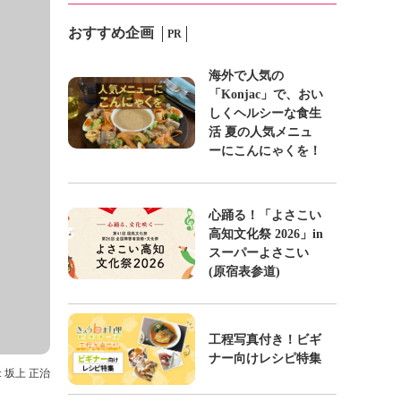
おすすめ企画
PR
海外で人気の
「Konjac」で、おい
しくヘルシーな食生
活 夏の人気メニュ
ーにこんにゃくを！
心踊る！「よさこい
高知文化祭 2026」in
スーパーよさこい
(原宿表参道)
工程写真付き！ビギ
ナー向けレシピ特集
: 坂上 正治