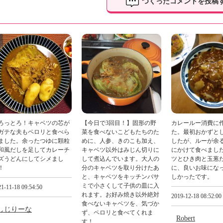
つくったコメントを投稿
ろっとろ！キャベツの芯が
【今日で3回目！】固形の野
カレールー消費に
ガテな夫もペロリと食べら
菜を食べないこどもたちのた
た。最初おかずと
ました。余ったつゆに顆粒
めに、人参、きのこも加え、
したが、ルーが余
和風だしを足してカレーチ
キャベツ以外はみじん切りに
にかけて食べまし
ズうどんにしてシメまし
して煮込んでいます。大人の
ツとひき肉と玉葱
！
分のキャベツを取り分けたあ
に、良いお味にな
と、キャベツをキッチンバサ
しかったです。
ミで小さくして子供の皿に入
1-11-18 09:54:50
れます。お好み焼き以外絶対
2019-12-18 08:52:00
食べないキャベツを、気づか
しじりーな
ず、ペロリと食べてくれま
Robert
す！