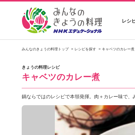
レシ
お
い
みんなのきょうの料理トップ
レシピを探す
キャベツのカレー煮
し
い
レ
きょうの料理レシピ
シ
キャベツのカレー煮
ピ
を
見
つ
鍋ならではのレシピで本領発揮。肉＋カレー味で、
け
よ
う
。
N
H