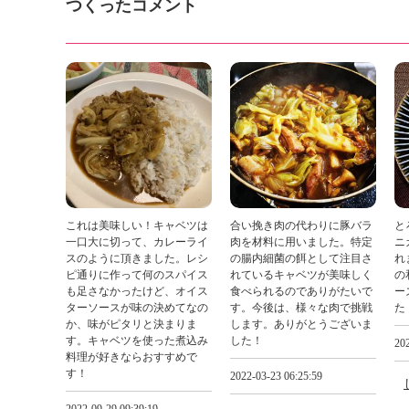
つくったコメント
これは美味しい！キャベツは
合い挽き肉の代わりに豚バラ
と
一口大に切って、カレーライ
肉を材料に用いました。特定
ニ
スのように頂きました。レシ
の腸内細菌の餌として注目さ
れ
ピ通りに作って何のスパイス
れているキャベツが美味しく
の
も足さなかったけど、オイス
食べられるのでありがたいで
ー
ターソースが味の決めてなの
す。今後は、様々な肉で挑戦
た
か、味がピタリと決まりま
します。ありがとうございま
す。キャベツを使った煮込み
した！
202
料理が好きならおすすめで
す！
2022-03-23 06:25:59