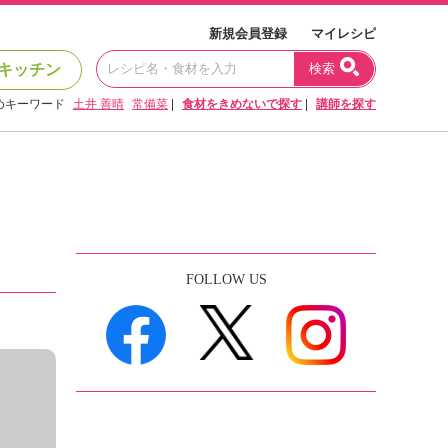
新規会員登録
マイレシピ
キッチン
検索
めキーワード
土井 善晴
常備菜
|
食材をきめないで探す
|
講師を探す
FOLLOW US