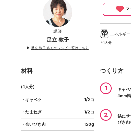
」
マ
講師
エネルギー ／
足立 敦子
＊1人分
▶
足立 敦子 さんのレシピ一覧はこちら
材料
つくり方
(4人分)
1
キャベ
4mm
・キャベツ
1/2コ
・たまねぎ
1/2コ
2
鍋にサ
びき肉
・合いびき肉
150g