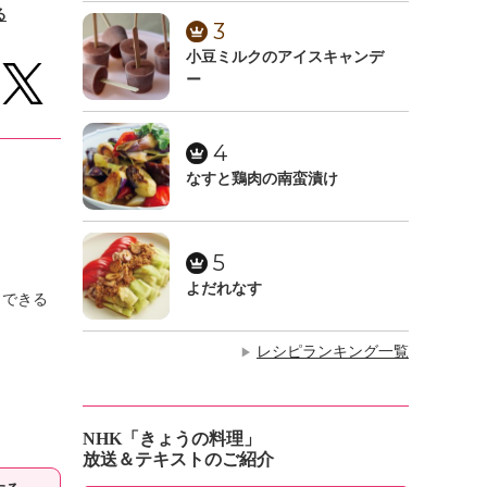
る
3
小豆ミルクのアイスキャンデ
ー
4
なすと鶏肉の南蛮漬け
5
よだれなす
とできる
レシピランキング一覧
▶
NHK「きょうの料理」
放送＆テキストのご紹介