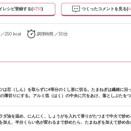
イレシピ登録する(
4751
)
つくったコメントを見る(
4
250 kcal
調理時間 ／30分
ツは芯（しん）を取らずに4等分のくし形に切る。たまねぎは繊維に沿っ
幅の薄切りにする。アルミ箔（はく）の中央に穴をあけ、落としぶたを
ラダ油を温め、にんにく、しょうがを入れて香りがたつまで中火で炒め
を加え、半分くらい色が変わるまで炒めたら、たまねぎを加えて炒め合