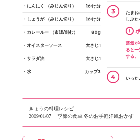
・にんにく
（みじん切り）
1かけ分
3
たまね
・しょうが
（みじん切り）
1かけ分
しぶた
!
ポ
・カレールー
（市販/刻む）
80g
蒸気が
・オイスターソース
大さじ1
ると一
する。
・サラダ油
大さじ1
・水
カップ3
4
いった
きょうの料理レシピ
2009/01/07
季節の食卓 冬のお手軽洋風おかず