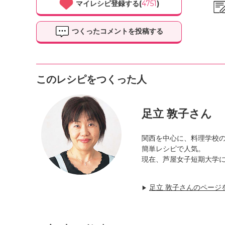
マイレシピ登録する(
4751
)
つくったコメントを投稿する
このレシピをつくった人
足立 敦子さん
関西を中心に、料理学校
簡単レシピで人気。
現在、芦屋女子短期大学
足立 敦子さんのページ
▶