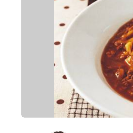
K
エ
デ
ュ
ケ
ー
シ
ョ
ナ
ル
「
み
ん
な
の
き
ょ
う
の
料
理