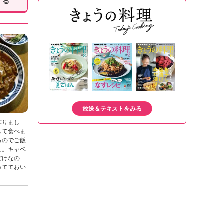
する
放送＆テキストをみる
作りまし
して食べま
るのでご飯
た。キャベ
だけなの
ってておい