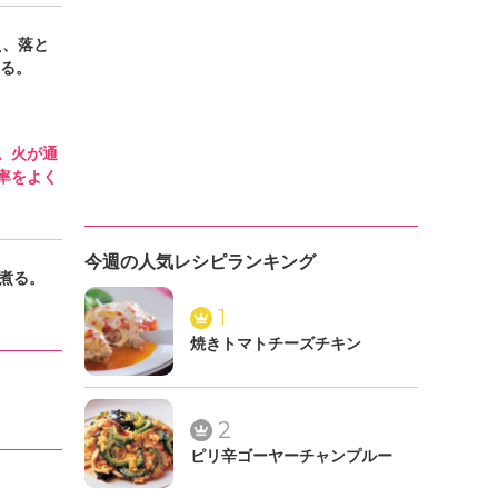
え、落と
煮る。
。火が通
率をよく
今週の人気レシピランキング
煮る。
1
焼きトマトチーズチキン
2
ピリ辛ゴーヤーチャンプルー