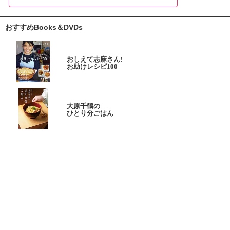
おすすめBooks＆DVDs
おしえて志麻さん!
お助けレシピ100
大原千鶴の
ひとり分ごはん
元気なシニアの野菜たっぷり
たんぱく質も 2品献立
これならできる!
ハツ江おばあちゃんの人気お弁当