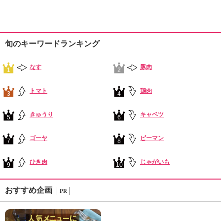
旬のキーワードランキング
なす
豚肉
1
2
トマト
鶏肉
3
4
きゅうり
キャベツ
5
6
ゴーヤ
ピーマン
7
8
ひき肉
じゃがいも
9
10
おすすめ企画
PR