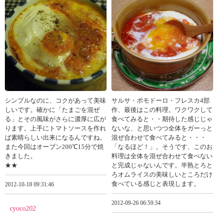
シンプルなのに、コクがあって美味
サルサ・ポモドーロ・フレスカ4部
しいです。確かに「たまごを混ぜ
作、最後はこの料理。ワクワクして
る」とその風味がさらに濃厚に広が
食べてみると・・期待した感じじゃ
ります。上手にトマトソースを作れ
ないな、と思いつつ全体をガーっと
ば素晴らしい出来になるんですね。
混ぜ合わせて食べてみると・・・
また今回はオーブン200℃15分で焼
「なるほど！」。そうです、このお
きました。
料理は全体を混ぜ合わせて食べない
★★
と完成じゃないんです。半熟とろと
ろオムライスの美味しいところだけ
食べている感じと表現します。
2012-10-18 09:31:46
2012-09-26 06:59:34
cyoco202