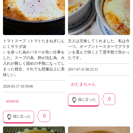
トマトスープ（トマトたまねぎにん
主人は完食してくれました。私は今
にくサラダ油
一つ。オーブントースターでグラタ
）を使った為かバターが良い仕事を
ンを選んで焼くと丁度半熟で良かっ
した。スープの為、卵が沈む為、火
たです。
入れが難しく固めの半熟になってし
まった残念、それでも想像以上に美
2017-07-31 08:22:12
味しい。
おたまちゃん
2020-02-17 10:59:06
0
役に立った
mineral
0
役に立った