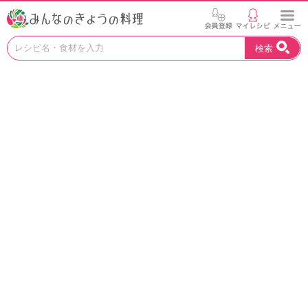
お
検索
い
し
い
レ
シ
ピ
を
見
つ
け
よ
う
。
N
H
K
エ
デ