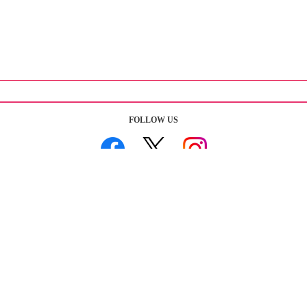
FOLLOW US
「みんなのきょうの料理」サイト内検索
おすすめBooks＆DVDs