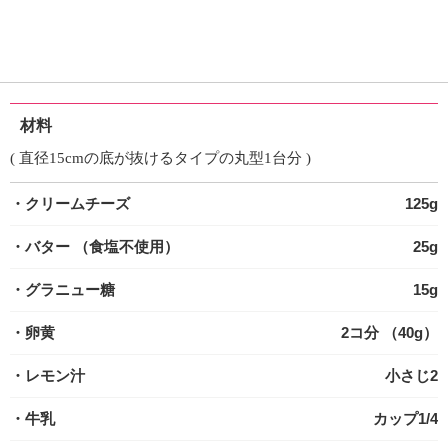
材料
( 直径15cmの底が抜けるタイプの丸型1台分 )
・クリームチーズ
125g
・バター
（食塩不使用）
25g
・グラニュー糖
15g
・卵黄
2コ分 （40g）
・レモン汁
小さじ2
・牛乳
カップ1/4