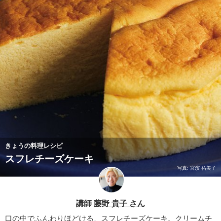
きょうの料理レシピ
スフレチーズケーキ
写真: 宮濱 祐美子
講師
藤野 貴子 さん
口の中でふんわりほどける、スフレチーズケーキ。クリームチ