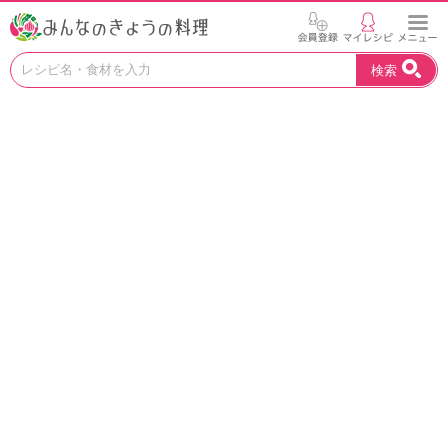
お
検索
い
し
い
レ
シ
ピ
を
見
つ
け
よ
う
。
N
H
K
エ
デ