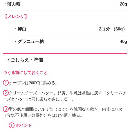
・薄力粉
20g
【メレンゲ】
・卵白
2コ分 （60g）
・グラニュー糖
40g
下ごしらえ・準備
つくる前にしておくこと
1
オーブンは200℃に温める。
2
クリームチーズ、バター、卵黄、牛乳は常温に戻す（クリームチ
ーズとバターは同じ柔らかさにする）。
3
型の底と側面にアルミ箔（はく）を隙間なく敷き、内側にバター
（食塩不使用／分量外）をはけで薄く塗る。
!
ポイント