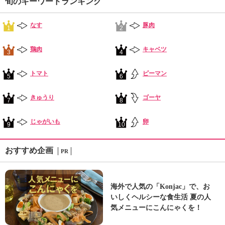
旬のキーワードランキング
なす
豚肉
1
2
鶏肉
キャベツ
3
4
トマト
ピーマン
5
6
きゅうり
ゴーヤ
7
8
じゃがいも
卵
9
10
おすすめ企画
PR
海外で人気の「Konjac」で、お
いしくヘルシーな食生活 夏の人
気メニューにこんにゃくを！