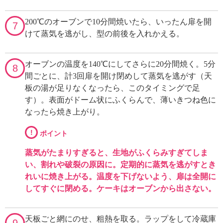
200℃のオーブンで10分間焼いたら、いったん扉を開
7
けて蒸気を逃がし、型の前後を入れかえる。
オーブンの温度を140℃にしてさらに20分間焼く。5分
8
間ごとに、計3回扉を開け閉めして蒸気を逃がす（天
板の湯が足りなくなったら、このタイミングで足
す）。表面がドーム状にふくらんで、薄いきつね色に
なったら焼き上がり。
!
ポイント
蒸気がたまりすぎると、生地がふくらみすぎてしま
い、割れや破裂の原因に。定期的に蒸気を逃がすとき
れいに焼き上がる。温度を下げないよう、扉は全開に
してすぐに閉める。ケーキはオーブンから出さない。
天板ごと網にのせ、粗熱を取る。ラップをして冷蔵庫
9