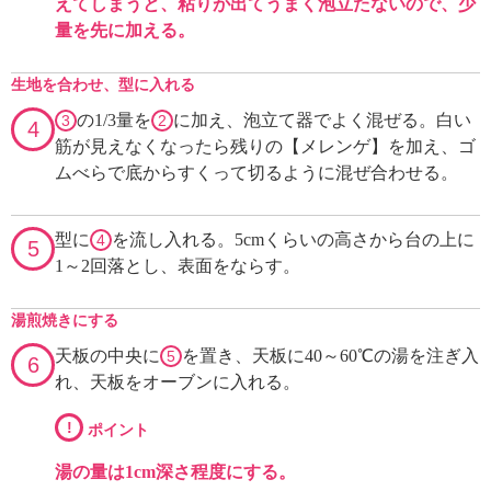
えてしまうと、粘りが出てうまく泡立たないので、少
量を先に加える。
生地を合わせ、型に入れる
の1/3量を
に加え、泡立て器でよく混ぜる。白い
3
2
4
筋が見えなくなったら残りの【メレンゲ】を加え、ゴ
ムべらで底からすくって切るように混ぜ合わせる。
型に
を流し入れる。5cmくらいの高さから台の上に
4
5
1～2回落とし、表面をならす。
湯煎焼きにする
天板の中央に
を置き、天板に40～60℃の湯を注ぎ入
5
6
れ、天板をオーブンに入れる。
!
ポイント
湯の量は1cm深さ程度にする。