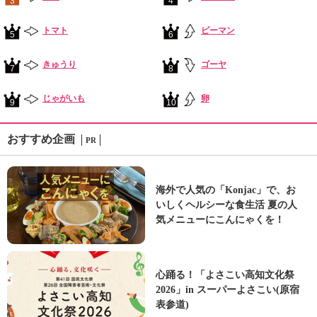
3
4
トマト
ピーマン
5
6
きゅうり
ゴーヤ
7
8
じゃがいも
卵
9
10
おすすめ企画
PR
海外で人気の「Konjac」で、お
いしくヘルシーな食生活 夏の人
気メニューにこんにゃくを！
心踊る！「よさこい高知文化祭
2026」in スーパーよさこい(原宿
表参道)