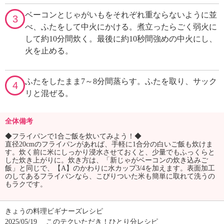
ベーコンとじゃがいもをそれぞれ重ならないように並
3
べ、ふたをして中火にかける。煮立ったらごく弱火に
して約10分間炊く。最後に約10秒間強めの中火にし、
火を止める。
ふたをしたまま7～8分間蒸らす。ふたを取り、サック
4
リと混ぜる。
全体備考
◆フライパンで1合ご飯を炊いてみよう！◆
直径20cmのフライパンがあれば、手軽に1合分の白いご飯も炊けま
す。炊く前に米にしっかり浸水させておくと、少量でもふっくらと
した炊き上がりに。炊き方は、「新じゃがベーコンの炊き込みご
飯」と同じで、【A】のかわりに水カップ3/4を加えます。表面加工
のしてあるフライパンなら、こびりついた米も簡単に取れて洗うの
もラクです。
きょうの料理ビギナーズレシピ
2025/05/19
このテクいただき！ひとり分レシピ