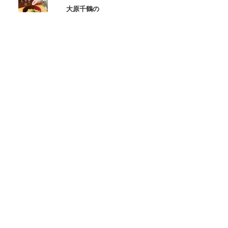
大原千鶴の
ひとり分ごはん
元気なシニアの野菜たっぷり
たんぱく質も 2品献立
これならできる!
ハツ江おばあちゃんの人気お弁当
ハツ江おばあちゃんの
電子レンジでラクラクごはん
ページトップへ
ヘルプ