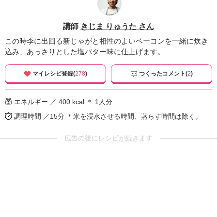
講師
きじま りゅうた さん
この時季に出回る新じゃがと相性のよいベーコンを一緒に炊き
込み、あっさりとした塩バター味に仕上げます。
マイレシピ登録(
278
)
つくったコメント(
2
)
エネルギー ／ 400 kcal ＊ 1人分
調理時間 ／15分
＊米を浸水させる時間、蒸らす時間は除く。
広告の後にレシピが続きます