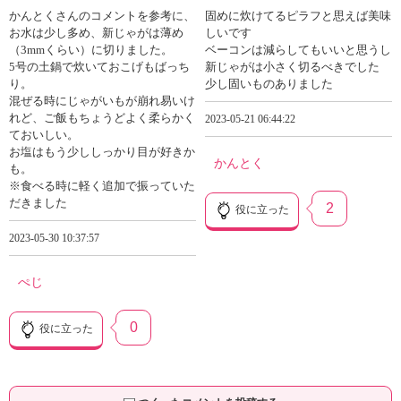
かんとくさんのコメントを参考に、
固めに炊けてるピラフと思えば美味
お水は少し多め、新じゃがは薄め
しいです
（3mmくらい）に切りました。
ベーコンは減らしてもいいと思うし
5号の土鍋で炊いておこげもばっち
新じゃがは小さく切るべきでした
り。
少し固いものありました
混ぜる時にじゃがいもが崩れ易いけ
れど、ご飯もちょうどよく柔らかく
2023-05-21 06:44:22
ておいしい。
お塩はもう少ししっかり目が好きか
かんとく
も。
※食べる時に軽く追加で振っていた
だきました
2
役に立った
2023-05-30 10:37:57
ぺじ
0
役に立った