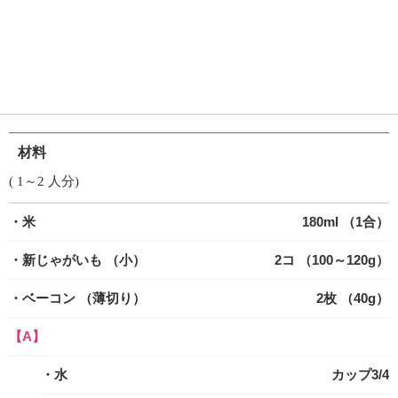
材料
( 1～2 人分)
・米
180ml （1合）
・新じゃがいも
（小）
2コ （100～120g）
・ベーコン
（薄切り）
2枚 （40g）
【A】
・水
カップ3/4