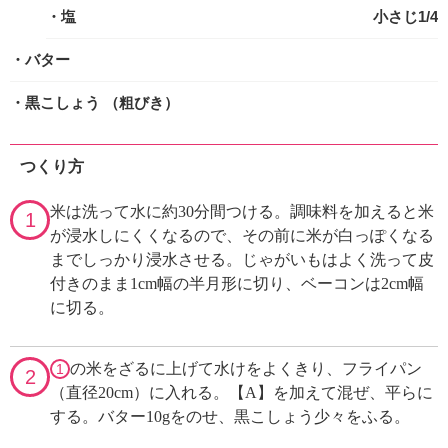
・塩
小さじ1/4
・バター
・黒こしょう
（粗びき）
つくり方
米は洗って水に約30分間つける。調味料を加えると米
1
が浸水しにくくなるので、その前に米が白っぽくなる
までしっかり浸水させる。じゃがいもはよく洗って皮
付きのまま1cm幅の半月形に切り、ベーコンは2cm幅
に切る。
の米をざるに上げて水けをよくきり、フライパン
1
2
（直径20cm）に入れる。【A】を加えて混ぜ、平らに
する。バター10gをのせ、黒こしょう少々をふる。