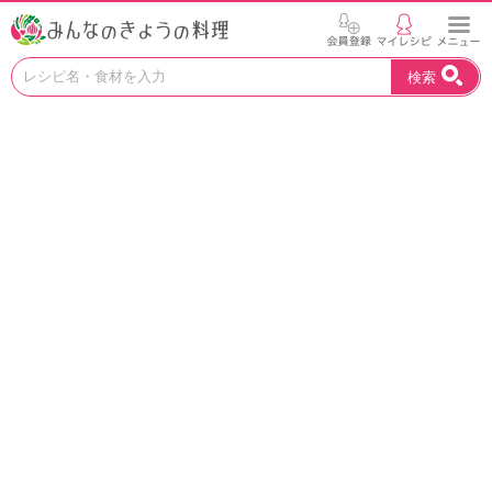
お
検索
い
し
い
レ
シ
ピ
を
見
つ
け
よ
う
。
N
H
K
エ
デ