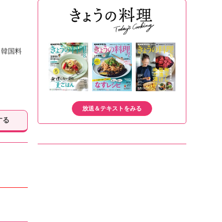
。韓国料
放送＆テキストをみる
する