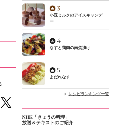
3
小豆ミルクのアイスキャンデ
ー
4
なすと鶏肉の南蛮漬け
5
よだれなす
る
レシピランキング一覧
▶
NHK「きょうの料理」
放送＆テキストのご紹介