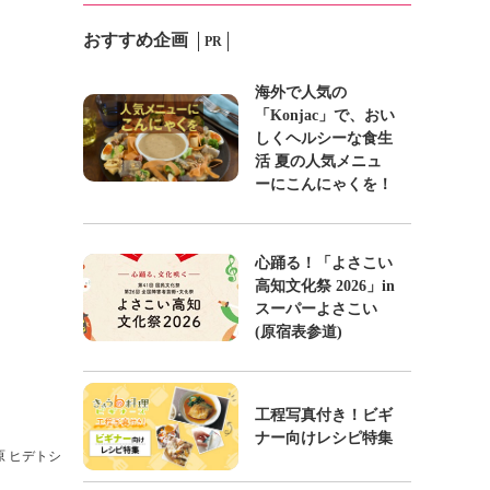
おすすめ企画
PR
海外で人気の
「Konjac」で、おい
しくヘルシーな食生
活 夏の人気メニュ
ーにこんにゃくを！
心踊る！「よさこい
高知文化祭 2026」in
スーパーよさこい
(原宿表参道)
工程写真付き！ビギ
ナー向けレシピ特集
 原 ヒデトシ