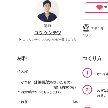
」
マ
講師
エネルギー ／
コウ ケンテツ
＊1人分
▶
コウ ケンテツ さんのレシピ一覧はこちら
材料
つくり方
(4人分)
1
かつお
・かつお
（刺身用/皮をひいたもの）
1節（約300g）
2
ねぎは
＊皮はお店でひいてもらうとよい
れる。
・ねぎ
1本