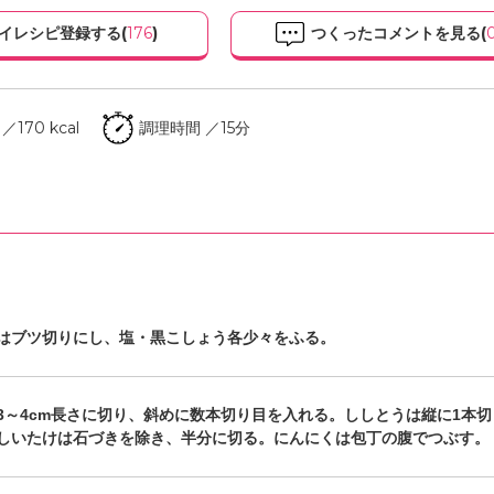
イレシピ登録する(
176
)
つくったコメントを見る(
170 kcal
調理時間 ／15分
はブツ切りにし、塩・黒こしょう各少々をふる。
3～4cm長さに切り、斜めに数本切り目を入れる。ししとうは縦に1本
しいたけは石づきを除き、半分に切る。にんにくは包丁の腹でつぶす。