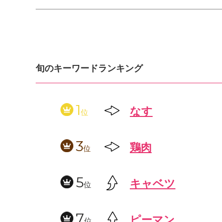
旬のキーワードランキング
1
なす
位
3
鶏肉
位
5
キャベツ
位
7
ピーマン
位