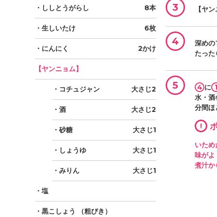
3
・ししとうがらし
8本
【ヤン
・生しいたけ
6枚
4
深めの
・にんにく
2かけ
たった
【ヤンニョム】
5
4
に
・コチュジャン
大さじ2
水・酒
分間ほ
・酒
大さじ2
!
ポ
・砂糖
大さじ1
いため
・しょうゆ
大さじ1
味がよ
煮汁か
・みりん
大さじ1
・塩
・黒こしょう
（粗びき）