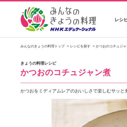
レシ
お
い
みんなのきょうの料理トップ
レシピを探す
かつおのコチュジャ
し
い
レ
きょうの料理レシピ
シ
かつおのコチュジャン煮
ピ
を
見
つ
かつおをミディアムレアのおいしさで楽しむサッと
け
よ
う
。
N
H