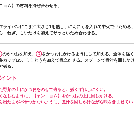
ニョム】の材料を混ぜ合わせる。
フライパンにごま油大さじ1を熱し、にんにくを入れて中火でいためる
ら、ねぎ、しいたけを加えてサッといため合わせる。
1
3
のかつおを加え、
をかつおにかけるようにして加える。全体を軽く
各カップ1/3、ししとうを加えて煮立たせる。スプーンで煮汁を回しかけ
ど煮る。
イント
た野菜の上にかつおをのせて煮ると、煮くずれしにくい。
くなじむように、【ヤンニョム】をかつおの上に回しかける。
ら出た面がパサつかないように、煮汁を回しかけながら味を含ませてい