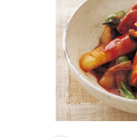
K
エ
デ
ュ
ケ
ー
シ
ョ
ナ
ル
「
み
ん
な
の
き
ょ
う
の
料
理