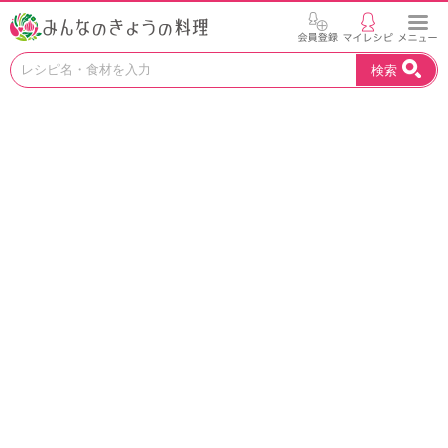
お
検索
い
し
い
レ
シ
ピ
を
見
つ
け
よ
う
。
N
H
K
エ
デ