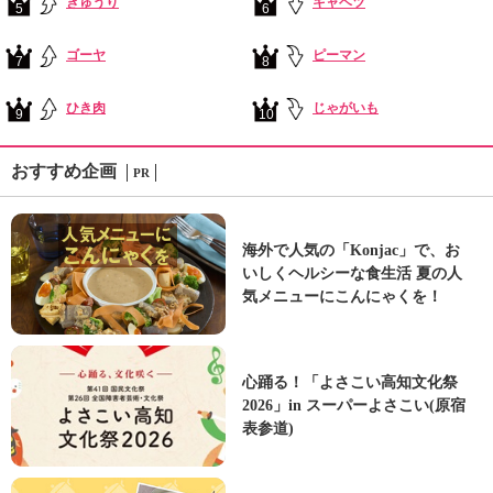
きゅうり
キャベツ
5
6
ゴーヤ
ピーマン
7
8
ひき肉
じゃがいも
9
10
おすすめ企画
PR
海外で人気の「Konjac」で、お
いしくヘルシーな食生活 夏の人
気メニューにこんにゃくを！
心踊る！「よさこい高知文化祭
2026」in スーパーよさこい(原宿
表参道)