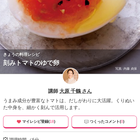
きょうの料理レシピ
刻みトマトのゆで卵
写真: 内藤 貞保
講師
大原 千鶴 さん
うまみ成分が豊富なトマトは、だしがわりに大活躍。くりぬい
た中身を、細かく刻んで活用します。
マイレシピ登録(
18
)
つくったコメント(
0
)
調理時間 ／5分