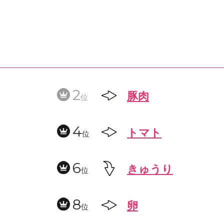
2
豚肉
位
4
トマト
位
6
きゅうり
位
8
卵
位