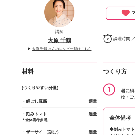
」
マ
講師
調理時間 ／
大原 千鶴
▶
大原 千鶴 さんのレシピ一覧はこちら
材料
つくり方
(つくりやすい分量)
1
器に絹
ゆ・ご
・絹ごし豆腐
適量
・刻みトマト
適量
全体備考
＊全体備考参照。
◆刻みトマト
・ザーサイ
（刻む）
適量