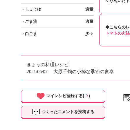
くりぬいたト
・しょうゆ
適量
・ごま油
適量
◆こちらのレ
トマトの肉詰
・白ごま
少々
きょうの料理レシピ
2021/05/07
大原千鶴の小粋な季節の食卓
マイレシピ登録する(
17
)
つくったコメントを投稿する