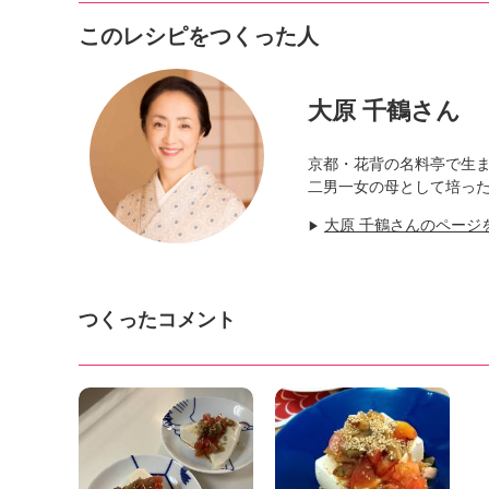
このレシピをつくった人
大原 千鶴さん
京都・花背の名料亭で生
二男一女の母として培っ
大原 千鶴さんのページ
▶
つくったコメント