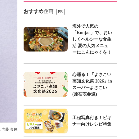
おすすめ企画
PR
海外で人気の
「Konjac」で、おい
しくヘルシーな食生
活 夏の人気メニュ
ーにこんにゃくを！
心踊る！「よさこい
高知文化祭 2026」in
スーパーよさこい
(原宿表参道)
工程写真付き！ビギ
ナー向けレシピ特集
: 内藤 貞保