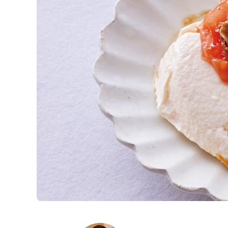
K
エ
デ
ュ
ケ
ー
シ
ョ
ナ
ル
「
み
ん
な
の
き
ょ
う
の
料
理