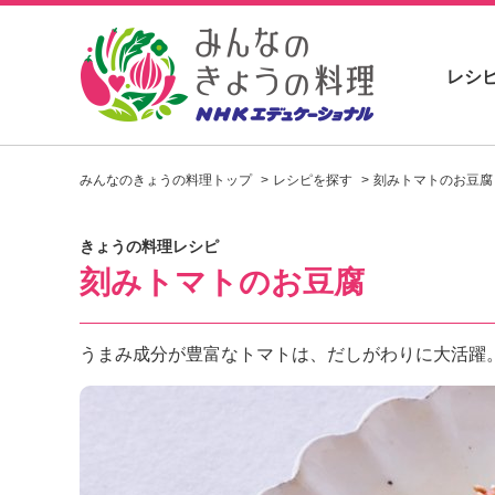
レシ
お
い
みんなのきょうの料理トップ
レシピを探す
刻みトマトのお豆腐
し
い
レ
きょうの料理レシピ
シ
刻みトマトのお豆腐
ピ
を
見
つ
うまみ成分が豊富なトマトは、だしがわりに大活躍
け
よ
う
。
N
H