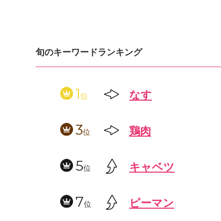
旬のキーワードランキング
1
なす
位
3
鶏肉
位
5
キャベツ
位
7
ピーマン
位