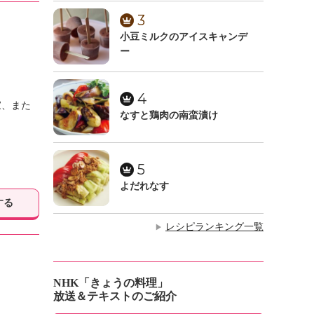
3
小豆ミルクのアイスキャンデ
ー
4
家、また
なすと鶏肉の南蛮漬け
5
よだれなす
する
レシピランキング一覧
▶
NHK「きょうの料理」
放送＆テキストのご紹介