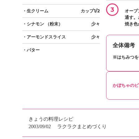
3
・生クリーム
カップ1/2
オーブ
通す。
・シナモン
（粉末）
少々
焼き色
・アーモンドスライス
少々
全体備考
・バター
※はちみつを
かぼちゃのピ
きょうの料理レシピ
2003/09/02
ラクラクまとめづくり