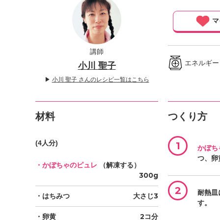
」
マ
講師
エネルギー ／
小川 聖子
▶
小川 聖子 さんのレシピ一覧はこちら
材料
つくり方
(4人分)
1
かぼち
つ、卵
・かぼちゃのピュレ
（解凍する）
300g
2
耐熱皿
・はちみつ
大さじ3
す。
・卵黄
2コ分