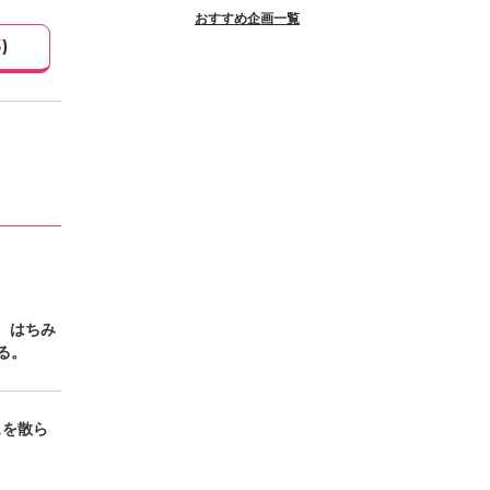
おすすめ企画一覧
3
)
る。はちみ
る。
スを散ら