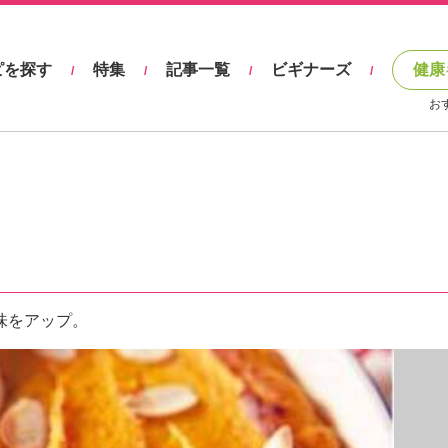
ピを探す
特集
記事一覧
ビギナーズ
健康
/
/
/
/
お
味をアップ。