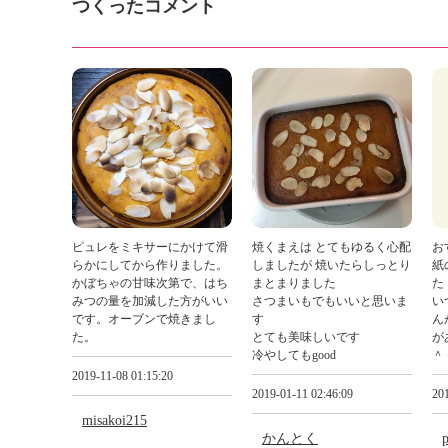
つくったコメント
ピュレをミキサーにかけて滑
焼くまえは とてもゆるく心配
お
らかにしてから作りました。
しましたが 焼いたらしっとり
紙
かぼちゃの甘味次第で、はち
まとまりました
た
みつの量を加減した方がいい
さつまいもでもいいと思いま
い
です。オーブンで焼きまし
す
ん
た。
とても美味しいです
が
冷やしてもgood
＾
2019-11-08 01:15:20
2019-01-11 02:46:09
201
misakoi215
かんとく