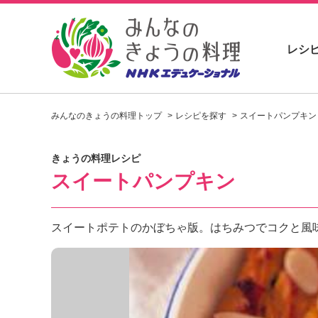
レシ
お
い
みんなのきょうの料理トップ
レシピを探す
スイートパンプキン
し
い
レ
きょうの料理レシピ
シ
スイートパンプキン
ピ
を
見
つ
スイートポテトのかぼちゃ版。はちみつでコクと風
け
よ
う
。
N
H