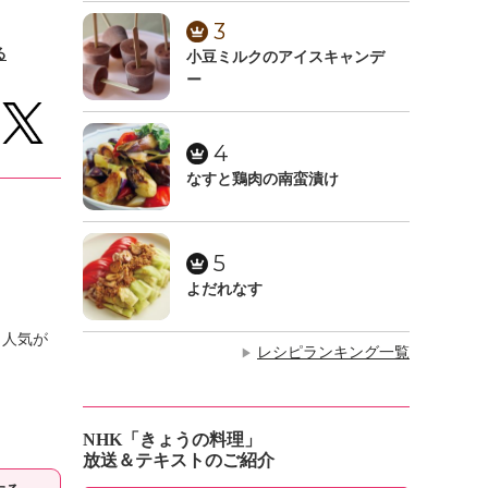
3
る
小豆ミルクのアイスキャンデ
ー
4
なすと鶏肉の南蛮漬け
5
よだれなす
も人気が
レシピランキング一覧
▶
NHK「きょうの料理」
放送＆テキストのご紹介