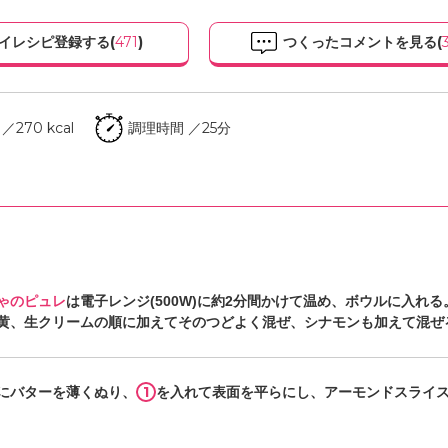
イレシピ登録する(
471
)
つくったコメントを見る(
270 kcal
調理時間 ／25分
ゃのピュレ
は電子レンジ(500W)に約2分間かけて温め、ボウルに入れ
黄、生クリームの順に加えてそのつどよく混ぜ、シナモンも加えて混ぜ
1
にバターを薄くぬり、
を入れて表面を平らにし、アーモンドスライ