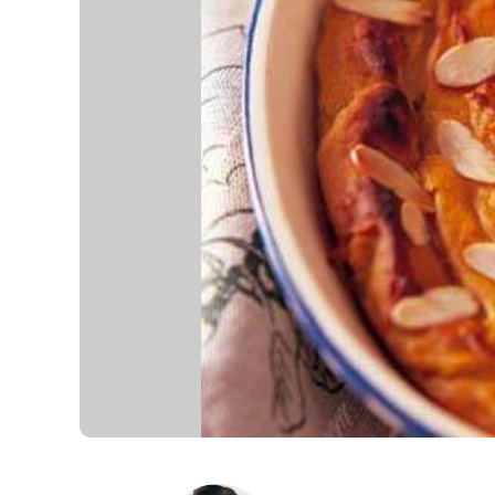
K
エ
デ
ュ
ケ
ー
シ
ョ
ナ
ル
「
み
ん
な
の
き
ょ
う
の
料
理