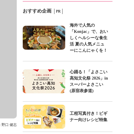
おすすめ企画
PR
海外で人気の
「Konjac」で、おい
しくヘルシーな食生
活 夏の人気メニュ
ーにこんにゃくを！
心踊る！「よさこい
高知文化祭 2026」in
スーパーよさこい
(原宿表参道)
工程写真付き！ビギ
ナー向けレシピ特集
: 野口 健志