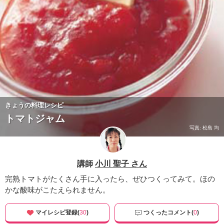
きょうの料理レシピ
トマトジャム
写真: 松島 均
講師
小川 聖子 さん
完熟トマトがたくさん手に入ったら、ぜひつくってみて。ほの
かな酸味がこたえられません。
マイレシピ登録(
30
)
つくったコメント(
0
)