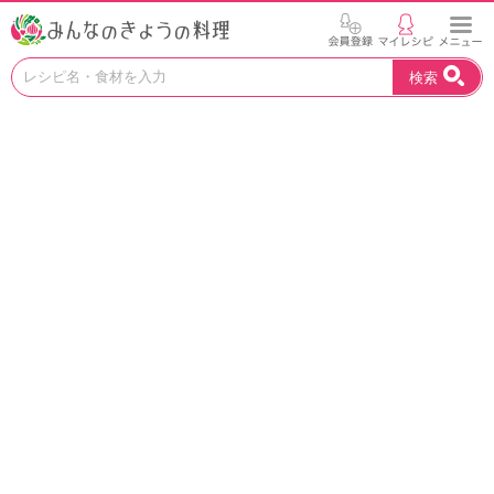
お
検索
い
し
い
レ
シ
ピ
を
見
つ
け
よ
う
。
N
H
K
エ
デ