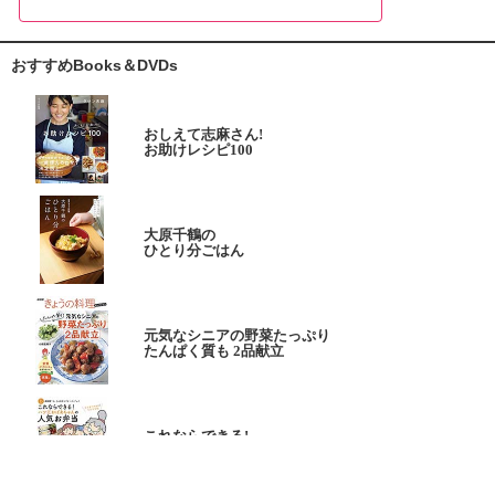
おすすめBooks＆DVDs
おしえて志麻さん!
お助けレシピ100
大原千鶴の
ひとり分ごはん
元気なシニアの野菜たっぷり
たんぱく質も 2品献立
これならできる!
ハツ江おばあちゃんの人気お弁当