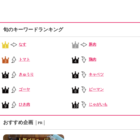
旬のキーワードランキング
なす
豚肉
1
2
トマト
鶏肉
3
4
きゅうり
キャベツ
5
6
ゴーヤ
ピーマン
7
8
ひき肉
じゃがいも
9
10
おすすめ企画
PR