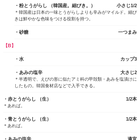
・粉とうがらし
（韓国産。細びき。）
小さじ1/2
＊韓国産は日本の一味とうがらしよりも辛みがマイルド。細び
きは鮮やかな色味をつける役割を持つ。
・砂糖
一つまみ
【B】
・水
カップ3
・あみの塩辛
大さじ2
＊半透明で、えびの形に似たアミ科の甲殻類・あみを塩漬けに
したもの。韓国食材店などで入手できる。
・赤とうがらし
（生）
1/2本
＊あれば。
・青とうがらし
（生）
1/2本
＊あれば。
・あみの塩辛
適宜