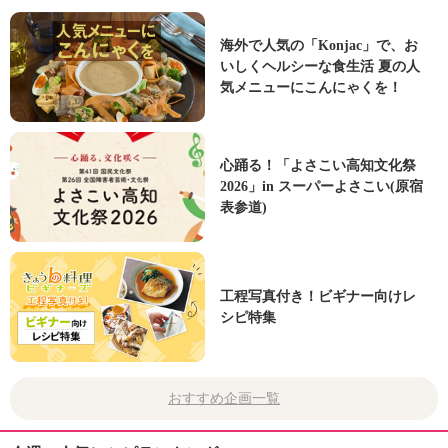
海外で人気の「Konjac」で、お
いしくヘルシーな食生活 夏の人
気メニューにこんにゃくを！
心踊る！「よさこい高知文化祭
2026」in スーパーよさこい(原宿
表参道)
工程写真付き！ビギナー向けレ
シピ特集
おすすめ企画一覧