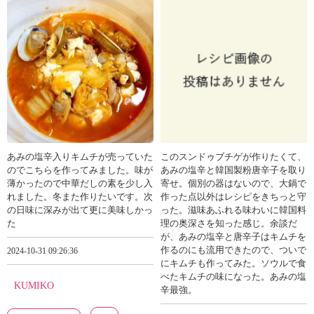
あみの塩辛入りキムチが売っていた
このスンドゥブチゲが作りたくて、
のでこちらを作ってみました。味が
あみの塩辛と韓国製粉唐辛子を取り
薄かったので中華だしの素を少し入
寄せ。個別の器はないので、大鍋で
れました。冬また作りたいです。次
作った点以外はレシピをきちっと守
の日味に深みが出て更に美味しかっ
った。滋味あふれる味わいに韓国料
た
理の奥深さを知った感じ。余談だ
が、あみの塩辛と唐辛子はキムチを
作るのにも流用できたので、ついで
2024-10-31 09:26:36
にキムチも作ってみた。ソウルで食
べたキムチの味になった。あみの塩
KUMIKO
辛最強。