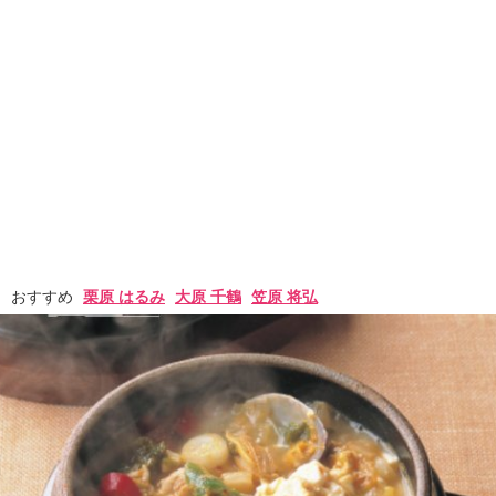
おすすめ
栗原 はるみ
大原 千鶴
笠原 将弘