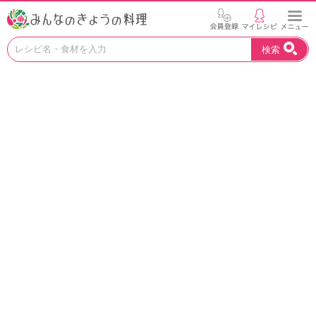
お
検索
い
し
い
レ
シ
ピ
を
見
つ
け
よ
う
。
N
H
K
エ
デ