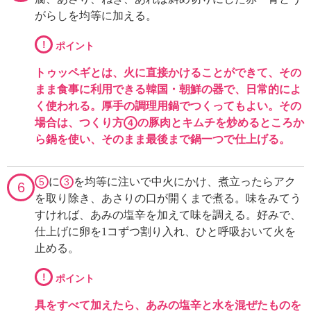
がらしを均等に加える。
!
ポイント
トゥッペギとは、火に直接かけることができて、その
まま食事に利用できる韓国・朝鮮の器で、日常的によ
く使われる。厚手の調理用鍋でつくってもよい。その
場合は、つくり方
の豚肉とキムチを炒めるところか
4
ら鍋を使い、そのまま最後まで鍋一つで仕上げる。
に
を均等に注いで中火にかけ、煮立ったらアク
5
3
6
を取り除き、あさりの口が開くまで煮る。味をみてう
すければ、あみの塩辛を加えて味を調える。好みで、
仕上げに卵を1コずつ割り入れ、ひと呼吸おいて火を
止める。
!
ポイント
具をすべて加えたら、あみの塩辛と水を混ぜたものを