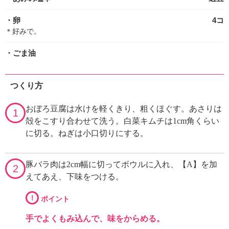
・卵
4コ
＊好みで。
・ごま油
つくり方
おぼろ豆腐は水けを軽くきり、粗くほぐす。あさりは
1
殻をこすり合わせて洗う。白菜キムチは1cm角くらい
に切る。ねぎは小口切りにする。
豚バラ肉は2cm幅に切ってボウルに入れ、【A】を加
2
えてあえ、下味をつける。
!
ポイント
手でよくもみ込んで、味をからめる。