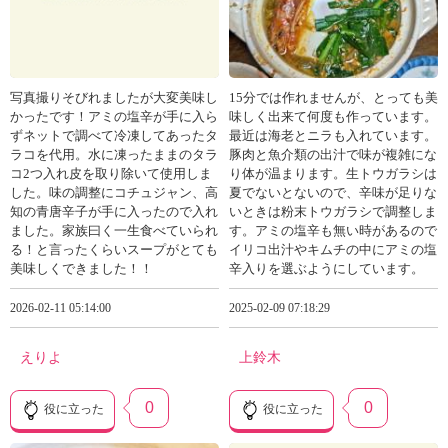
写真撮りそびれましたが大変美味し
15分では作れませんが、とっても美
かったです！アミの塩辛が手に入ら
味しく出来て何度も作っています。
ずネットで調べて冷凍してあったタ
最近は海老とニラも入れています。
ラコを代用。水に凍ったままのタラ
豚肉と魚介類の出汁で味が複雑にな
コ2つ入れ皮を取り除いて使用しま
り体が温まります。生トウガラシは
した。味の調整にコチュジャン、高
夏でないとないので、辛味が足りな
知の青唐辛子が手に入ったので入れ
いときは粉末トウガラシで調整しま
ました。家族曰く一生食べていられ
す。アミの塩辛も無い時があるので
る！と言ったくらいスープがとても
イリコ出汁やキムチの中にアミの塩
美味しくできました！！
辛入りを選ぶようにしています。
2026-02-11 05:14:00
2025-02-09 07:18:29
えりよ
上鈴木
0
0
役に立った
役に立った