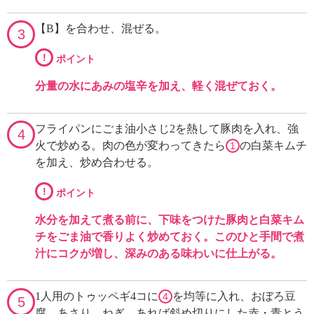
【B】を合わせ、混ぜる。
3
!
ポイント
分量の水にあみの塩辛を加え、軽く混ぜておく。
フライパンにごま油小さじ2を熱して豚肉を入れ、強
4
火で炒める。肉の色が変わってきたら
の白菜キムチ
1
を加え、炒め合わせる。
!
ポイント
水分を加えて煮る前に、下味をつけた豚肉と白菜キム
チをごま油で香りよく炒めておく。このひと手間で煮
汁にコクが増し、深みのある味わいに仕上がる。
1人用のトゥッペギ4コに
を均等に入れ、おぼろ豆
4
5
腐、あさり、ねぎ、あれば斜め切りにした赤・青とう