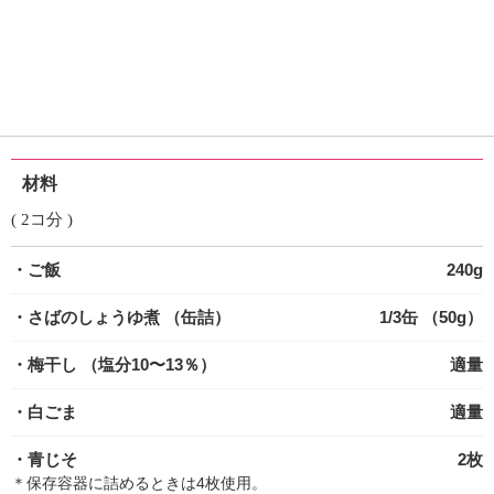
材料
( 2コ分 )
・ご飯
240g
・さばのしょうゆ煮
（缶詰）
1/3缶 （50g）
・梅干し
（塩分10〜13％）
適量
・白ごま
適量
・青じそ
2枚
＊保存容器に詰めるときは4枚使用。