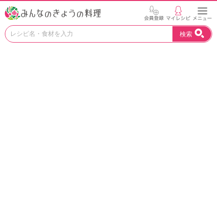
お
検索
い
し
い
レ
シ
ピ
を
見
つ
け
よ
う
。
N
H
K
エ
デ