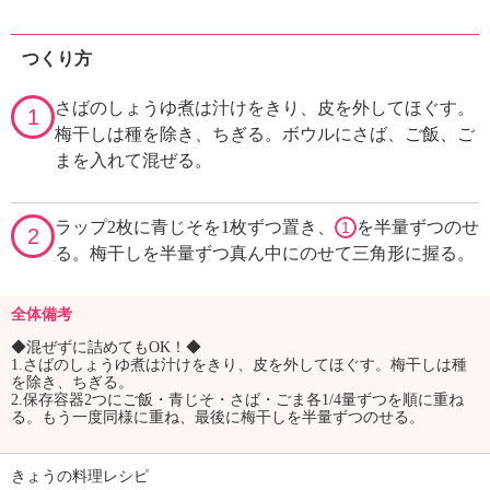
つくり方
さばのしょうゆ煮は汁けをきり、皮を外してほぐす。
1
梅干しは種を除き、ちぎる。ボウルにさば、ご飯、ご
まを入れて混ぜる。
ラップ2枚に青じそを1枚ずつ置き、
を半量ずつのせ
1
2
る。梅干しを半量ずつ真ん中にのせて三角形に握る。
全体備考
◆混ぜずに詰めてもOK！◆
1.さばのしょうゆ煮は汁けをきり、皮を外してほぐす。梅干しは種
を除き、ちぎる。
2.保存容器2つにご飯・青じそ・さば・ごま各1/4量ずつを順に重ね
る。もう一度同様に重ね、最後に梅干しを半量ずつのせる。
きょうの料理レシピ