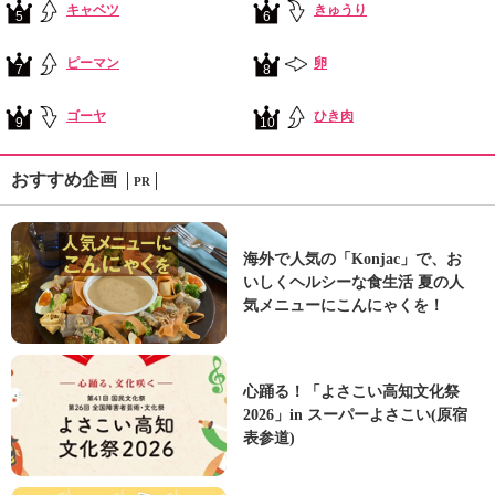
キャベツ
きゅうり
5
6
ピーマン
卵
7
8
ゴーヤ
ひき肉
9
10
おすすめ企画
PR
海外で人気の「Konjac」で、お
いしくヘルシーな食生活 夏の人
気メニューにこんにゃくを！
心踊る！「よさこい高知文化祭
2026」in スーパーよさこい(原宿
表参道)