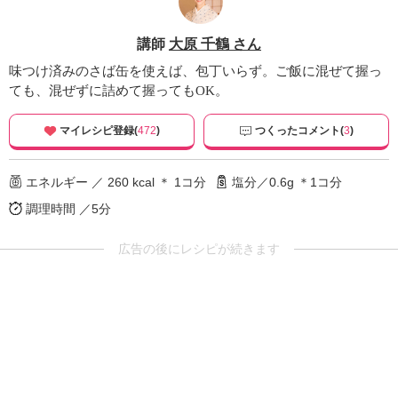
講師
大原 千鶴 さん
味つけ済みのさば缶を使えば、包丁いらず。ご飯に混ぜて握っ
ても、混ぜずに詰めて握ってもOK。
マイレシピ登録(
472
)
つくったコメント(
3
)
エネルギー ／ 260 kcal ＊ 1コ分
塩分／0.6g ＊1コ分
調理時間 ／5分
広告の後にレシピが続きます