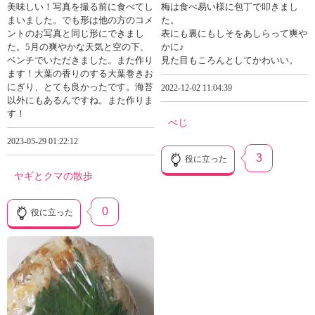
美味しい！写真を撮る前に食べてし
梅は食べ易い様に包丁で叩きまし
まいました。でも形は他の方のコメ
た。
ントのお写真と同じ形にできまし
表にも裏にもしそをあしらって爽や
た。5月の爽やかな天気と空の下、
かに♪
ベンチでいただきました。また作り
見た目もころんとしてかわいい。
ます！大葉の香りのする大葉巻きお
にぎり、とても良かったです。海苔
2022-12-02 11:04:39
以外にもあるんですね。また作りま
す！
ぺじ
2023-05-29 01:22:12
3
役に立った
ヤギとクマの散歩
0
役に立った