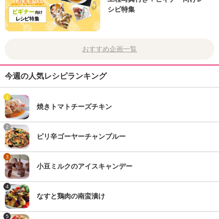
シピ特集
おすすめ企画一覧
今週の人気レシピランキング
1
焼きトマトチーズチキン
2
ピリ辛ゴーヤーチャンプルー
3
小豆ミルクのアイスキャンデー
4
なすと鶏肉の南蛮漬け
5