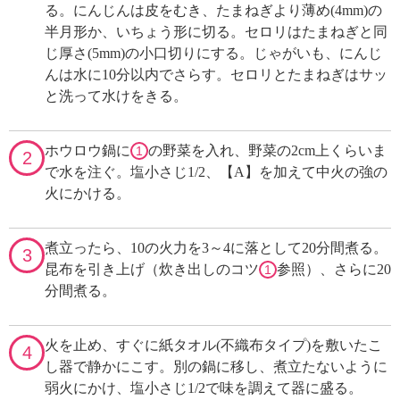
る。にんじんは皮をむき、たまねぎより薄め(4mm)の
半月形か、いちょう形に切る。セロリはたまねぎと同
じ厚さ(5mm)の小口切りにする。じゃがいも、にんじ
んは水に10分以内でさらす。セロリとたまねぎはサッ
と洗って水けをきる。
ホウロウ鍋に
の野菜を入れ、野菜の2cm上くらいま
1
2
で水を注ぐ。塩小さじ1/2、【A】を加えて中火の強の
火にかける。
煮立ったら、10の火力を3～4に落として20分間煮る。
3
昆布を引き上げ（炊き出しのコツ
参照）、さらに20
1
分間煮る。
火を止め、すぐに紙タオル(不織布タイプ)を敷いたこ
4
し器で静かにこす。別の鍋に移し、煮立たないように
弱火にかけ、塩小さじ1/2で味を調えて器に盛る。