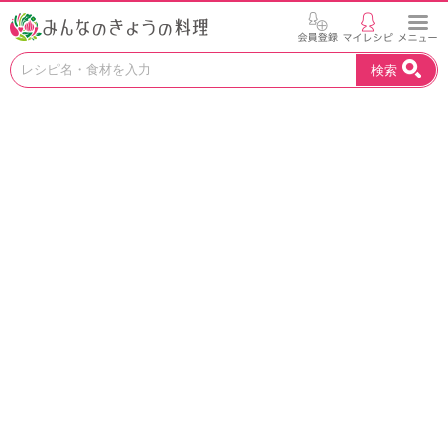
お
検索
い
し
い
レ
シ
ピ
を
見
つ
け
よ
う
。
N
H
K
エ
デ