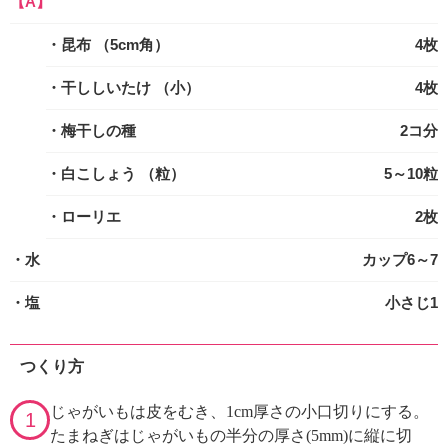
【A】
・昆布
（5cm角）
4枚
・干ししいたけ
（小）
4枚
・梅干しの種
2コ分
・白こしょう
（粒）
5～10粒
・ローリエ
2枚
・水
カップ6～7
・塩
小さじ1
つくり方
じゃがいもは皮をむき、1cm厚さの小口切りにする。
1
たまねぎはじゃがいもの半分の厚さ(5mm)に縦に切