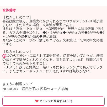
全体備考
【炊き出しのコツ】
容器は酸に強く、直接火にかけられるホウロウかステンレス製が望
ましい。また直火の場合、火加減が重要である。
通常は「強火・中火・弱火」の3段階だが、辰巳さんは10段階で考え
る。ガスの全開を10とし、◆1～3が弱火◆4が弱火の強◆5が中火◆6
～8が中火の強◆9が強火◆10が最強。
ちなみにこのスープの『煮えをつける』火加減は、7か8の中火の強
にする。
【炊き出しのコツ】
10の火力を3～4に落として20分間煮、昆布を除いてからが、酸味
1
の出すぎで味がくずれやすくなる。味をみてよければ、時間どおり
でなくても火から下ろすこと。
〈★メモ〉残った野菜は、熱いうちにドレッシングであえてサラダ
に、またはカレーやシチューに加えたりすれば無駄がない。
きょうの料理レシピ
2005/05/03
辰巳芳子の“四季のスープ”春編
マイレシピ登録する(
702
)