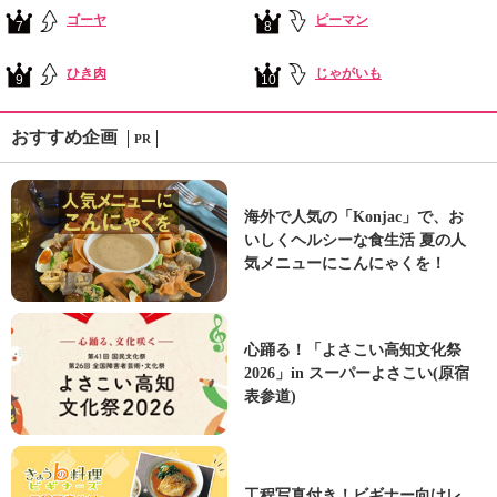
ゴーヤ
ピーマン
7
8
ひき肉
じゃがいも
9
10
おすすめ企画
PR
海外で人気の「Konjac」で、お
いしくヘルシーな食生活 夏の人
気メニューにこんにゃくを！
心踊る！「よさこい高知文化祭
2026」in スーパーよさこい(原宿
表参道)
工程写真付き！ビギナー向けレ