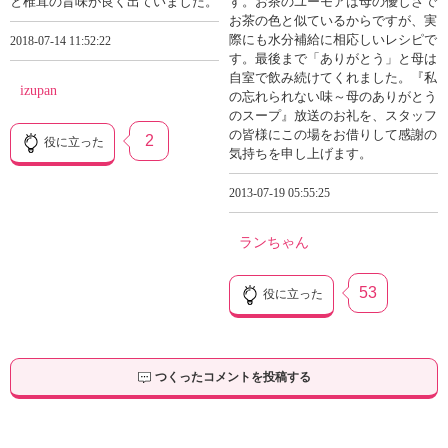
と椎茸の旨味が良く出ていました。
す。お茶のユーモアは母の優しさで
お茶の色と似ているからですが、実
際にも水分補給に相応しいレシピで
2018-07-14 11:52:22
す。最後まで「ありがとう」と母は
自室で飲み続けてくれました。『私
izupan
の忘れられない味～母のありがとう
のスープ』放送のお礼を、スタッフ
の皆様にこの場をお借りして感謝の
2
役に立った
気持ちを申し上げます。
2013-07-19 05:55:25
ランちゃん
53
役に立った
つくったコメントを投稿する