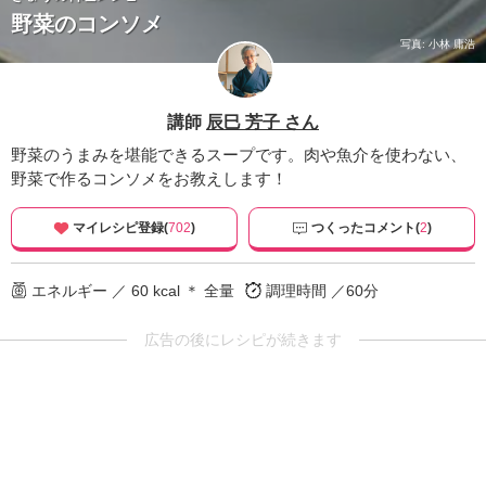
野菜のコンソメ
写真: 小林 庸浩
講師
辰巳 芳子 さん
野菜のうまみを堪能できるスープです。肉や魚介を使わない、
野菜で作るコンソメをお教えします！
マイレシピ登録(
702
)
つくったコメント(
2
)
エネルギー ／ 60 kcal ＊ 全量
調理時間 ／60分
広告の後にレシピが続きます