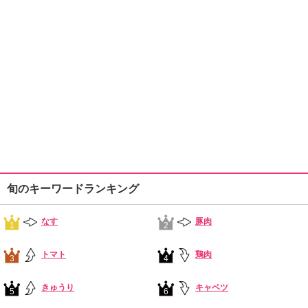
旬のキーワードランキング
なす
豚肉
1
2
トマト
鶏肉
3
4
きゅうり
キャベツ
5
6