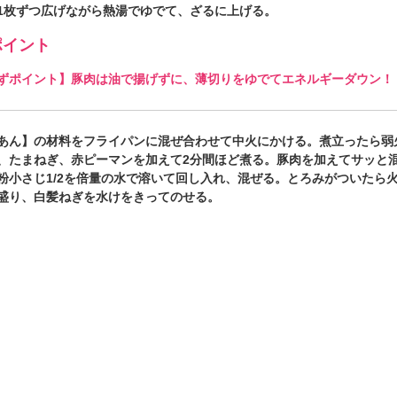
1枚ずつ広げながら熱湯でゆでて、ざるに上げる。
イント
ずポイント】豚肉は油で揚げずに、薄切りをゆでてエネルギーダウン！
あん】の材料をフライパンに混ぜ合わせて中火にかける。煮立ったら弱
、たまねぎ、赤ピーマンを加えて2分間ほど煮る。豚肉を加えてサッと
粉小さじ1/2を倍量の水で溶いて回し入れ、混ぜる。とろみがついたら
盛り、白髪ねぎを水けをきってのせる。