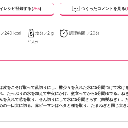
イレシピ登録する(
266
)
つくったコメントを見る(
240 kcal
塩分／2 g
調理時間 ／20分
＊1人分
は皮をこそげ取って乱切りにし、酢少々を入れた水に5分間つけて水け
れ、たっぷりの水を加えて中火にかけ、煮立ってから5分間ゆでる。ね
みを入れて芯を取り、せん切りにして水に5分間さらす（白髪ねぎ）。
めの一口大に切る。赤ピーマンはヘタと種を取り、たまねぎと同じ大き