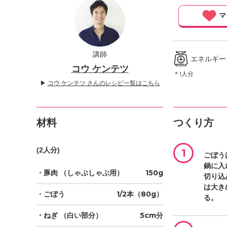
」
マ
講師
エネルギー ／
コウ ケンテツ
＊1人分
▶
コウ ケンテツ さんのレシピ一覧はこちら
材料
つくり方
(2人分)
1
ごぼう
鍋に入
・豚肉
（しゃぶしゃぶ用）
150g
切り込
は大き
・ごぼう
1/2本（80g）
る。
・ねぎ
（白い部分）
5cm分