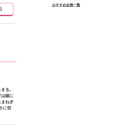
おすすめ企画一覧
1
)
をきる。
ぎは縦に
たまねぎ
さに切