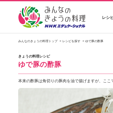
レシ
お
い
みんなのきょうの料理トップ
レシピを探す
ゆで豚の酢豚
し
い
レ
きょうの料理レシピ
シ
ゆで豚の酢豚
ピ
を
見
つ
本来の酢豚は角切りの豚肉を油で揚げますが、ここ
け
よ
う
。
N
H