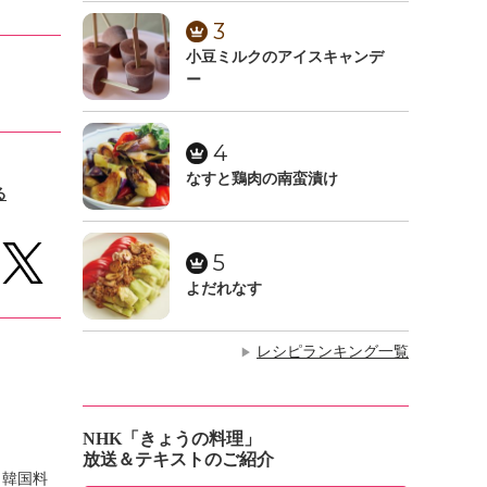
3
小豆ミルクのアイスキャンデ
ー
4
なすと鶏肉の南蛮漬け
る
5
よだれなす
レシピランキング一覧
▶
NHK「きょうの料理」
放送＆テキストのご紹介
。韓国料