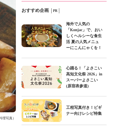
おすすめ企画
PR
海外で人気の
「Konjac」で、おい
しくヘルシーな食生
活 夏の人気メニュ
ーにこんにゃくを！
心踊る！「よさこい
高知文化祭 2026」in
スーパーよさこい
(原宿表参道)
工程写真付き！ビギ
ナー向けレシピ特集
京料理写真）