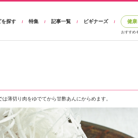
ピを探す
特集
記事一覧
ビギナーズ
健康
/
/
/
/
おすすめ
では薄切り肉をゆでてから甘酢あんにからめます。