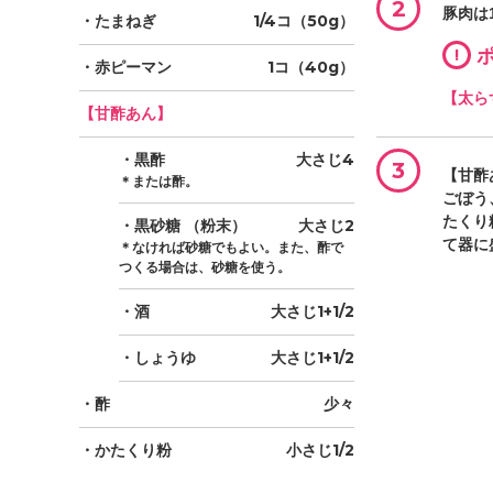
2
豚肉は
・たまねぎ
1/4コ（50g）
!
ポ
・赤ピーマン
1コ（40g）
【太ら
【甘酢あん】
・黒酢
大さじ4
3
【甘酢
＊または酢。
ごぼう
たくり
・黒砂糖
（粉末）
大さじ2
て器に
＊なければ砂糖でもよい。また、酢で
つくる場合は、砂糖を使う。
・酒
大さじ1+1/2
・しょうゆ
大さじ1+1/2
・酢
少々
・かたくり粉
小さじ1/2