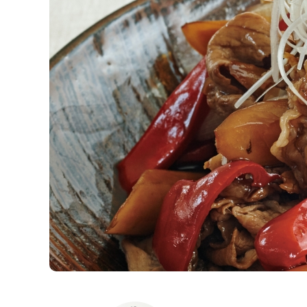
K
エ
デ
ュ
ケ
ー
シ
ョ
ナ
ル
「
み
ん
な
の
き
ょ
う
の
料
理