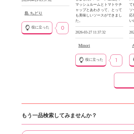
2026-04-29 03:37:02
マッシュルームとトマトケチ
て
ャップとあわさって、とって
ソ
島 ちどり
も美味しいソースができまし
応
た。
い
役に立った
0
2026-03-27 11:37:32
202
Minori
役に立った
1
もう一品検索してみませんか？