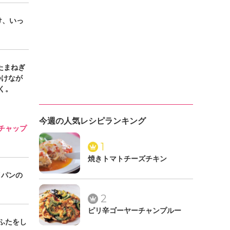
け、いっ
たまねぎ
つけなが
く。
今週の人気レシピランキング
チャップ
1
焼きトマトチーズチキン
イパンの
2
ピリ辛ゴーヤーチャンプルー
ふたをし