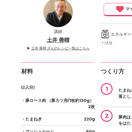
」
マ
講師
エネルギー ／
土井 善晴
＊1人分
▶
土井 善晴 さんのレシピ一覧はこちら
材料
つくり方
(2人分)
1
たまね
落とし
・豚ロース肉
（豚カツ用/1枚約130g）
2枚
2
豚肉は
・たまねぎ
220g
をはた
・マッシュルーム
60g