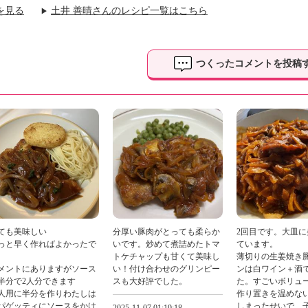
を見る
土井 善晴さんのレシピ一覧はこちら
▶
つくったコメントを投稿
ても美味しい
分厚い豚肉がとっても柔らか
2回目です。大皿に
っと早く作ればよかったで
いです。炒めて煮詰めたトマ
ています。
トケチャップも甘くて美味し
薄切りの生姜焼き
メントにありますがソース
い！付け合わせのグリンピー
ンは白ワイン＋酒
半分で2人分できます
スも大好評でした。
た。すごいボリュ
人用に半分を作りわたしは
作り置きを温めな
パゲッティにソースをかけ
しまったせいで、