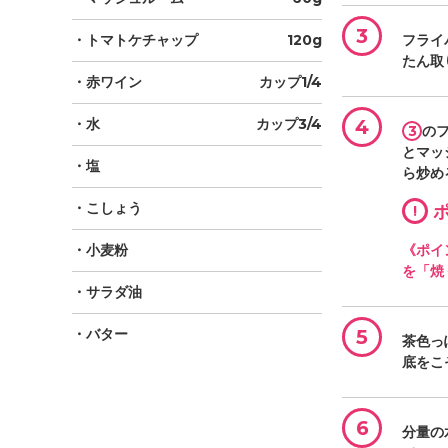
3
・トマトケチャップ
120g
フライ
たん取
・赤ワイン
カップ1/4
・水
カップ3/4
4
3
の
とマッ
・塩
ら炒め
・こしょう
!
ポ
・小麦粉
《ポイ
を「焼
・サラダ油
・バター
5
茶色っ
底をこ
6
分量の