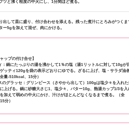
フツと沸く程度の中火にし、1分間ほど煮る。
り出して皿に盛り、付け合わせを添える。残った煮汁にとろみがつくま
ター5gを加えて混ぜ、肉にかける。
ャップの付け合せ】
ィ：鍋にたっぷりの湯を沸かして1％の塩（湯1リットルに対して10gが
ゲッティ120gを袋の表示どおりにゆでる。ざるに上げ、塩・サラダ油
量-510kcal、15分）
スのグラッセ：グリンピース（さやから出して）100gは塩少々を入れた
に上げる。鍋に砂糖大さじ1、塩少々、バター10g、熱湯カップ1/3を入
を加えて弱めの中火にかけ、汁けがほとんどなくなるまで煮る。（全
、15分）