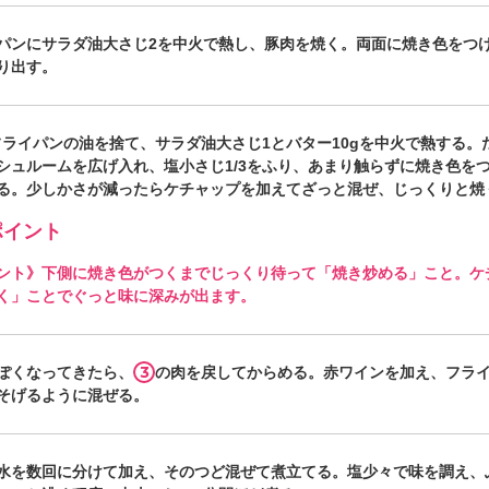
パンにサラダ油大さじ2を中火で熱し、豚肉を焼く。両面に焼き色をつ
り出す。
フライパンの油を捨て、サラダ油大さじ1とバター10gを中火で熱する。
シュルームを広げ入れ、塩小さじ1/3をふり、あまり触らずに焼き色を
る。少しかさが減ったらケチャップを加えてざっと混ぜ、じっくりと焼
イント
ント》下側に焼き色がつくまでじっくり待って「焼き炒める」こと。ケ
く」ことでぐっと味に深みが出ます。
3
ぽくなってきたら、
の肉を戻してからめる。赤ワインを加え、フラ
そげるように混ぜる。
水を数回に分けて加え、そのつど混ぜて煮立てる。塩少々で味を調え、