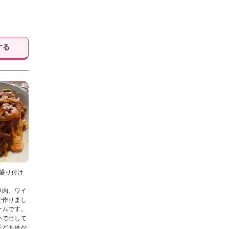
する
盛り付け
豚肉、ワイ
で作りまし
ームです。
いで出して
子ども達が