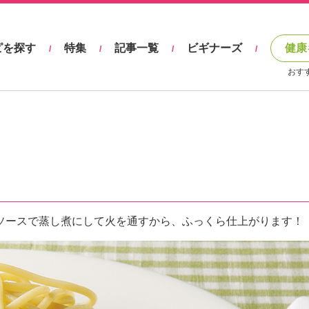
ピを探す
特集
記事一覧
ビギナーズ
健康
/
/
/
/
おす
ソースで蒸し煮にして火を通すから、ふっくら仕上がります！