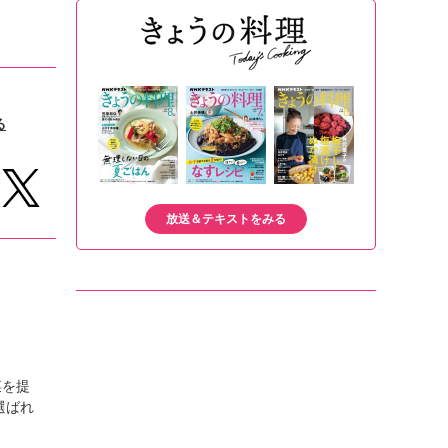
る
放送＆テキストをみる
菜を提
選ばれ