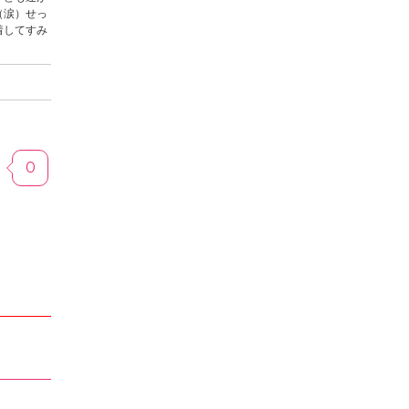
（涙）せっ
着してすみ
0