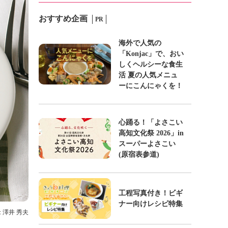
おすすめ企画
PR
海外で人気の
「Konjac」で、おい
しくヘルシーな食生
活 夏の人気メニュ
ーにこんにゃくを！
心踊る！「よさこい
高知文化祭 2026」in
スーパーよさこい
(原宿表参道)
工程写真付き！ビギ
ナー向けレシピ特集
: 澤井 秀夫