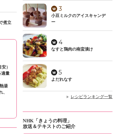
3
小豆ミルクのアイスキャンデ
ー
で煮立
4
なすと鶏肉の南蛮漬け
目安）
5
各適量
よだれなす
熱湯
れ、
レシピランキング一覧
▶
NHK「きょうの料理」
放送＆テキストのご紹介