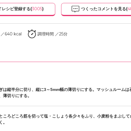
イレシピ登録する(
3005
)
つくったコメントを見る(
4
640 kcal
調理時間 ／25分
ぎは縦半分に切り、縦に3～5mm幅の薄切りにする。マッシュルームは
、薄切りにする。
ところどころ筋を切って塩・こしょう各少々をふり、小麦粉をまぶして
く。