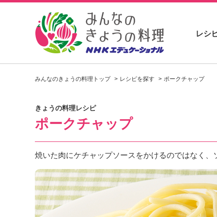
レシ
お
い
みんなのきょうの料理トップ
レシピを探す
ポークチャップ
し
い
レ
きょうの料理レシピ
シ
ポークチャップ
ピ
を
見
つ
焼いた肉にケチャップソースをかけるのではなく、
け
よ
う
。
N
H