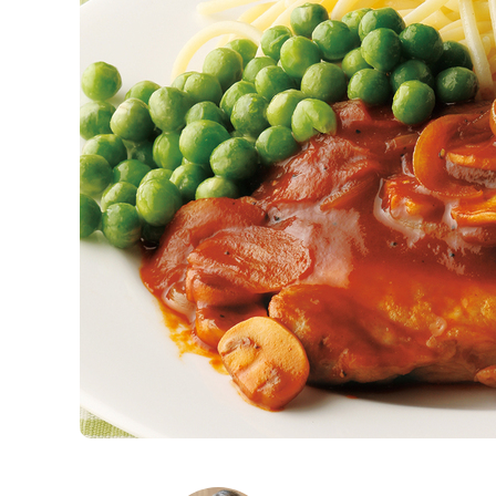
K
エ
デ
ュ
ケ
ー
シ
ョ
ナ
ル
「
み
ん
な
の
き
ょ
う
の
料
理