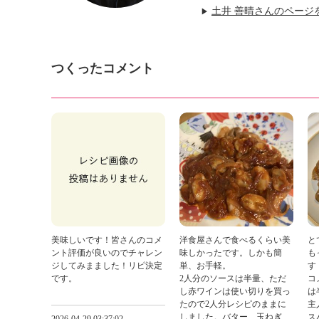
土井 善晴さんのページ
▶
つくったコメント
美味しいです！皆さんのコメ
洋食屋さんで食べるくらい美
と
ント評価が良いのでチャレン
味しかったです。しかも簡
も
ジしてみまました！リピ決定
単、お手軽。
す
です。
2人分のソースは半量、ただ
コ
し赤ワインは使い切りを買っ
は
たので2人分レシピのままに
主
しました。バター、玉ねぎ、
ス