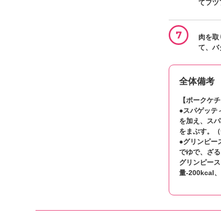
てフツ
7
肉を取
て、バ
全体備考
【ポークケチ
●スパゲッテ
を加え、スパ
をまぶす。（全
●グリンピー
でゆで、ざる
グリンピース
量-200kcal