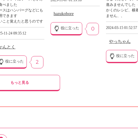
2025-11-07 01:19:18
食べました
進みませんでした
ースはハンバーグなどにも
かくのレシピ、横
hazukobore
用できます
ません、、
いこと覚えたと思うのです
2024-03-15 01:52:57
役に立った
0
5-11-24 09:35:12
やっちゃん
かんとく
役に立った
役に立った
2
もっと見る