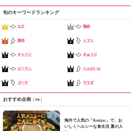
旬のキーワードランキング
なす
鶏肉
1
2
豚肉
トマト
3
4
キャベツ
きゅうり
5
6
ピーマン
じゃがいも
7
8
ゴーヤ
サラダ
9
10
おすすめ企画
PR
海外で人気の「Konjac」で、お
いしくヘルシーな食生活 夏の人