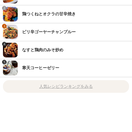
2
鶏つくねとオクラの甘辛焼き
3
ピリ辛ゴーヤーチャンプルー
4
なすと鶏肉のみそ炒め
5
寒天コーヒーゼリー
人気レシピランキングをみる