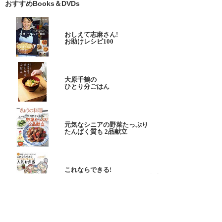
おすすめBooks＆DVDs
おしえて志麻さん!
お助けレシピ100
大原千鶴の
ひとり分ごはん
元気なシニアの野菜たっぷり
たんぱく質も 2品献立
これならできる!
ハツ江おばあちゃんの人気お弁当
ハツ江おばあちゃんの
電子レンジでラクラクごはん