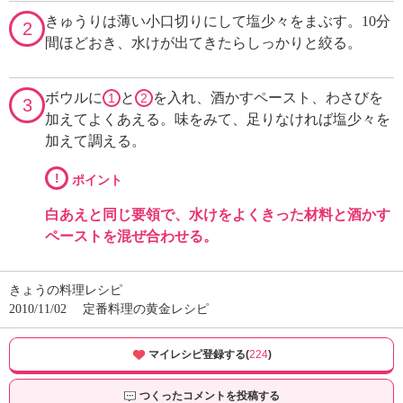
きゅうりは薄い小口切りにして塩少々をまぶす。10分
2
間ほどおき、水けが出てきたらしっかりと絞る。
ボウルに
と
を入れ、酒かすペースト、わさびを
1
2
3
加えてよくあえる。味をみて、足りなければ塩少々を
加えて調える。
!
ポイント
白あえと同じ要領で、水けをよくきった材料と酒かす
ペーストを混ぜ合わせる。
きょうの料理レシピ
2010/11/02
定番料理の黄金レシピ
マイレシピ登録する(
224
)
つくったコメントを投稿する