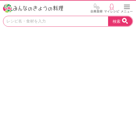
お
検索
い
し
い
レ
シ
ピ
を
見
つ
け
よ
う
。
N
H
K
エ
デ