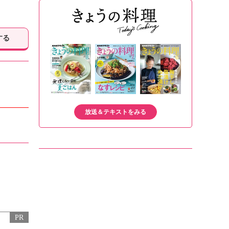
する
放送＆テキストをみる
PR