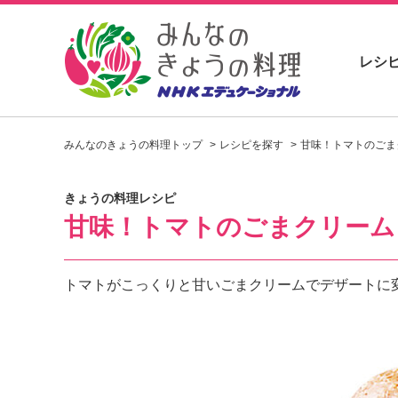
レシ
お
い
みんなのきょうの料理トップ
レシピを探す
甘味！トマトのごま
し
い
レ
きょうの料理レシピ
シ
甘味！トマトのごまクリーム
ピ
を
見
つ
トマトがこっくりと甘いごまクリームでデザートに
け
よ
う
。
N
H