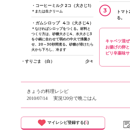
・コーヒーミルク
2コ（大さじ1）
3
＊または生クリーム
トマト
る。
・ガムシロップ
4コ（大さじ4）
＊なければシロップをつくる。材料と
つくり方は、砂糖大さじ4、水大さじ3
を小鍋に合わせて弱めの中火で沸騰さ
キャベツ混ぜ
せ、20～30秒間煮る。砂糖が溶けたら
お揚げの卵と
火から下ろし、冷ます
ピリ辛薬味サ
・すりごま
（白）
少々
きょうの料理レシピ
2010/07/14
実況!20分で晩ごはん
マイレシピ登録する(
5
)