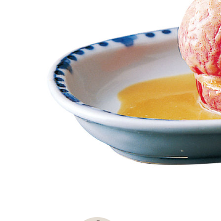
K
エ
デ
ュ
ケ
ー
シ
ョ
ナ
ル
「
み
ん
な
の
き
ょ
う
の
料
理