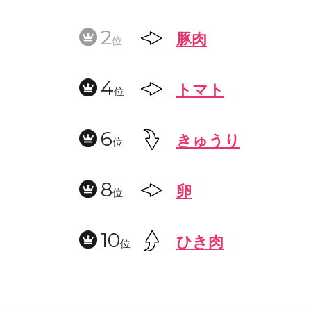
2
豚肉
位
4
トマト
位
6
きゅうり
位
8
卵
位
10
ひき肉
位