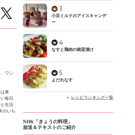
3
小豆ミルクのアイスキャンデ
ー
4
なすと鶏肉の南蛮漬け
5
ス、ワシ
よだれなす
在は東
レシピランキング一覧
▶
しい毎日
婦と生活
夫のいち
NHK「きょうの料理」
放送＆テキストのご紹介