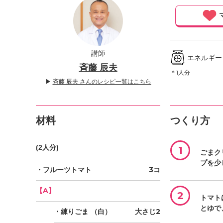
」
講師
エネルギー ／
斉藤 辰夫
＊1人分
▶
斉藤 辰夫 さんのレシピ一覧はこちら
材料
つくり方
(2人分)
1
ごまク
プを少
・フルーツトマト
3コ
【A】
2
トマト
とゆで
・練りごま
（白）
大さじ2