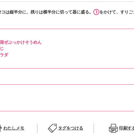
1
2コは縦半分に、残りは横半分に切って器に盛る。
をかけて、すりご
混ぜぶっかけそうめん
じ
ラダ
わたしメモ
タグをつける
印刷す