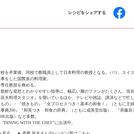
レシピをシェアする
学校を卒業後、同校で教職員として日本料理の教授となる。パリ、スイ
仕事をした国際派の料理家。
で専任教授を務める。
で新鮮な発想とわかりやすい指導に、幅広い層のファンがたくさん。現
藤辰夫料理スタジオ』を開いているほか、テレビや雑誌、講演などで忙
煮もの』・『焼きもの』『全プロセスつき！基本の和食！』（ともに主
事典200』『和英つき 和食の辞典』（ともに成美堂出版）、『斉藤辰
HK出版）など多数。
DINING WITH THE CHEF“に出演中。
を見る
斉藤 辰夫さんのレシピ一覧はこちら
▶