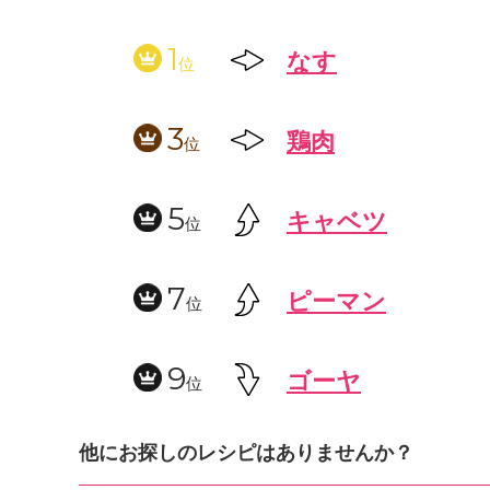
1
なす
位
3
鶏肉
位
5
キャベツ
位
7
ピーマン
位
9
ゴーヤ
位
他にお探しのレシピはありませんか？