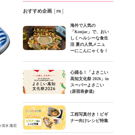
おすすめ企画
PR
海外で人気の
「Konjac」で、おい
しくヘルシーな食生
活 夏の人気メニュ
ーにこんにゃくを！
心踊る！「よさこい
高知文化祭 2026」in
スーパーよさこい
(原宿表参道)
工程写真付き！ビギ
ナー向けレシピ特集
 今清水 隆宏