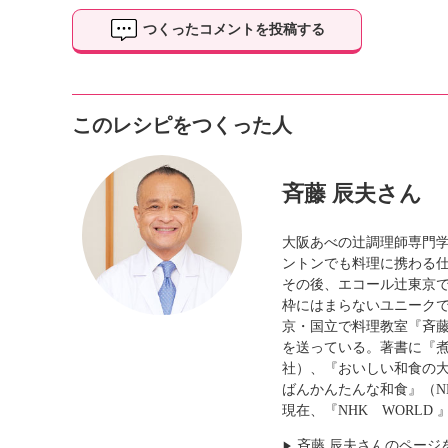
つくったコメントを投稿する
このレシピをつくった人
斉藤 辰夫さん
大阪あべの辻調理師専門
ントンでも料理に携わる
その後、エコール辻東京
枠にはまらないユニーク
京・国立で料理教室『斉
を送っている。著書に『
社）、『おいしい和食の大
ばんかんたんな和食』（N
現在、『NHK WORLD 』 “
斉藤 辰夫さんのページ
▶