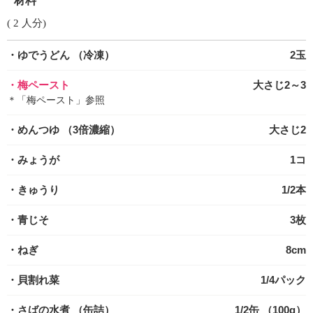
材料
( 2 人分)
・ゆでうどん
（冷凍）
2玉
・梅ペースト
大さじ2～3
＊「梅ペースト」参照
・めんつゆ
（3倍濃縮）
大さじ2
・みょうが
1コ
・きゅうり
1/2本
・青じそ
3枚
・ねぎ
8cm
・貝割れ菜
1/4パック
・さばの水煮
（缶詰）
1/2缶 （100g）