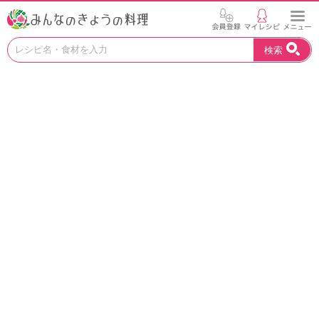
お
検索
い
し
い
レ
シ
ピ
を
見
つ
け
よ
う
。
N
H
K
エ
デ