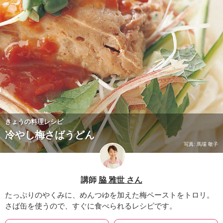
きょうの料理レシピ
冷やし梅さばうどん
写真: 馬場 敬子
講師
脇 雅世 さん
たっぷりのやくみに、めんつゆを加えた梅ペーストをトロリ。
さば缶を使うので、すぐに食べられるレシピです。