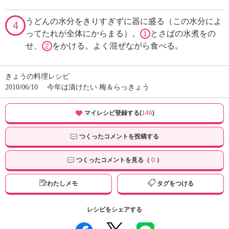
うどんの水分をきりすぎずに器に盛る（この水分によ
4
ってたれが全体にからまる）。
とさばの水煮をの
1
せ、
をかける。よく混ぜながら食べる。
2
きょうの料理レシピ
2010/06/10
今年は漬けたい 梅＆らっきょう
マイレシピ登録する(
146
)
つくったコメントを投稿する
つくったコメントを見る（
0
）
わたしメモ
タグをつける
レシピをシェアする