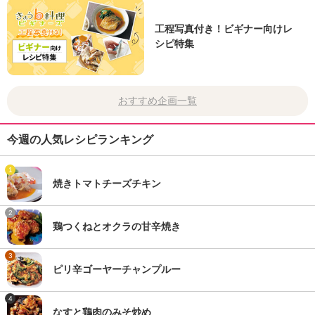
工程写真付き！ビギナー向けレ
シピ特集
おすすめ企画一覧
今週の人気レシピランキング
1
焼きトマトチーズチキン
2
鶏つくねとオクラの甘辛焼き
3
ピリ辛ゴーヤーチャンプルー
4
なすと鶏肉のみそ炒め