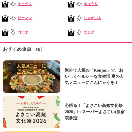
キャベツ
きゅうり
5
6
ピーマン
じゃがいも
7
8
ゴーヤ
サラダ
9
10
おすすめ企画
PR
海外で人気の「Konjac」で、お
いしくヘルシーな食生活 夏の人
気メニューにこんにゃくを！
心踊る！「よさこい高知文化祭
2026」in スーパーよさこい(原宿
表参道)