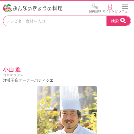
お
検索
い
し
い
レ
シ
ピ
を
見
小山 進
つ
コヤマ ススム
け
洋菓子店オーナーパティシエ
よ
う
。
N
H
K
エ
デ