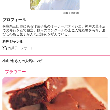
ュ
ケ
ー
写真：塩崎 聰
シ
プロフィール
ョ
兵庫県三田市にある洋菓子店のオーナーパティシエ。神戸の菓子店
ナ
での修行を経て独立。数々のコンクールの上位入賞経験をもち、遊
ル
び心のある菓子が人気と評判を呼んでいる。
「
料理ジャンル
み
ん
お菓子・デザート
な
の
小山 進 さんの人気レシピ
き
ょ
ブラウニー
う
の
料
理
」