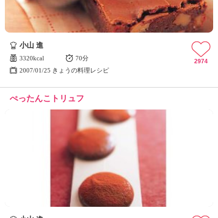
小山 進
3320kcal
70分
2974
2007/01/25 きょうの料理レシピ
ぺったんこトリュフ