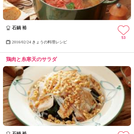
石鍋 裕
53
2016/02/24 きょうの料理レシピ
鶏肉と糸寒天のサラダ
石鍋 裕