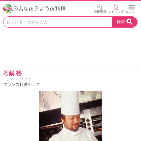
お
検索
い
し
い
レ
シ
ピ
を
見
石鍋 裕
つ
イシナベ ユタカ
け
フランス料理シェフ
よ
う
。
N
H
K
エ
デ