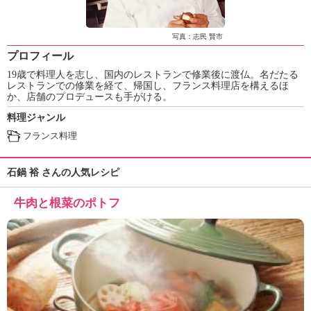
ュ
ケ
ー
写真：志民 賢市
シ
プロフィール
ョ
19歳で料理人を志し、国内のレストランで修業後に渡仏。名だたる
ナ
レストランでの修業を経て、帰国し、フランス料理店を構えるほ
ル
か、店舗のプロデュースも手がける。
「
料理ジャンル
み
ん
フランス料理
な
の
石鍋 裕 さんの人気レシピ
き
ょ
牛肉と根菜のポトフ
う
の
料
理
」