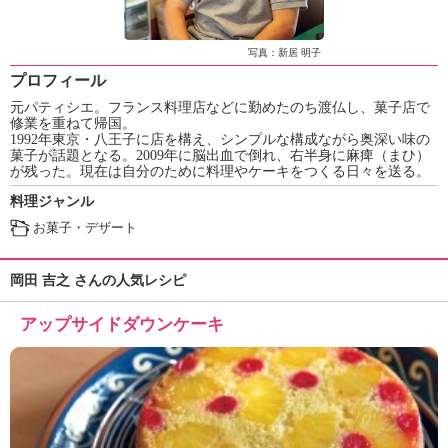
ュ
ケ
ー
写真：新居 明子
シ
プロフィール
ョ
元パティシエ。フランス料理店などに勤めたのち渡仏し、菓子店で
ナ
修業を重ねて帰国。
ル
1992年東京・八王子に店を構え、シンプルな構成ながら奥深い味の
「
菓子が話題となる。2009年に脳出血で倒れ、右半身に麻痺（まひ）
み
が残った。現在は自分のために料理やケーキをつくる日々を送る。
ん
料理ジャンル
な
お菓子・デザート
の
き
ょ
岡田 吉之 さんの人気レシピ
う
の
アップサイドダウンケーキ
料
理
」