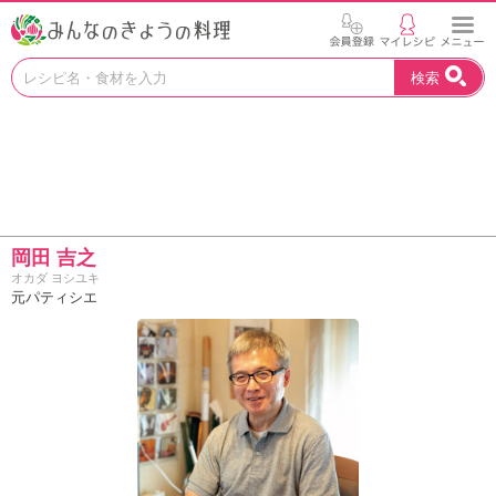
お
検索
い
し
い
レ
シ
ピ
を
見
岡田 吉之
つ
オカダ ヨシユキ
け
元パティシエ
よ
う
。
N
H
K
エ
デ