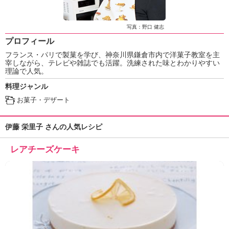
ュ
ケ
ー
写真：野口 健志
シ
プロフィール
ョ
フランス・パリで製菓を学び、神奈川県鎌倉市内で洋菓子教室を主
ナ
宰しながら、テレビや雑誌でも活躍。洗練された味とわかりやすい
ル
理論で人気。
「
料理ジャンル
み
ん
お菓子・デザート
な
の
伊藤 栄里子 さんの人気レシピ
き
ょ
レアチーズケーキ
う
の
料
理
」