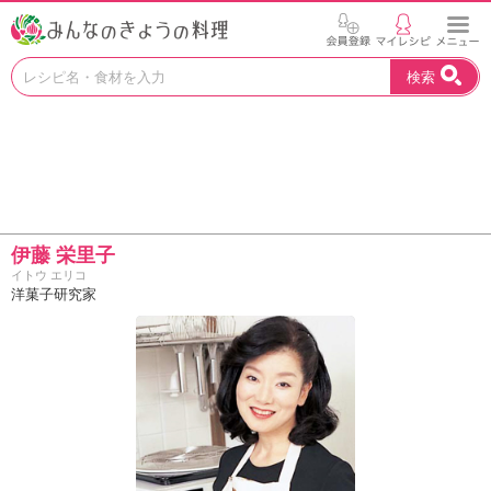
お
検索
い
し
い
レ
シ
ピ
を
見
伊藤 栄里子
つ
イトウ エリコ
け
洋菓子研究家
よ
う
。
N
H
K
エ
デ