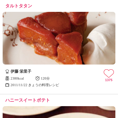
タルトタタン
伊藤 栄里子
2380kcal
120分
1375
2011/11/22 きょうの料理レシピ
ハニースイートポテト