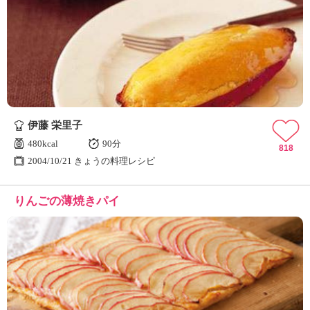
伊藤 栄里子
480kcal
90分
818
2004/10/21 きょうの料理レシピ
りんごの薄焼きパイ