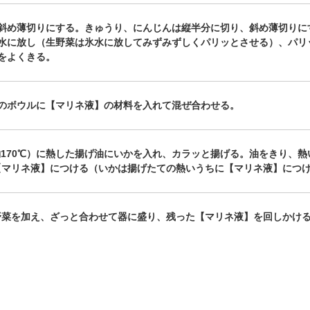
斜め薄切りにする。きゅうり、にんじんは縦半分に切り、斜め薄切りに
水に放し（生野菜は氷水に放してみずみずしくパリッとさせる）、パリ
をよくきる。
のボウルに【マリネ液】の材料を入れて混ぜ合わせる。
約170℃）に熱した揚げ油にいかを入れ、カラッと揚げる。油をきり、熱
【マリネ液】につける（いかは揚げたての熱いうちに【マリネ液】につ
野菜を加え、ざっと合わせて器に盛り、残った【マリネ液】を回しかけ