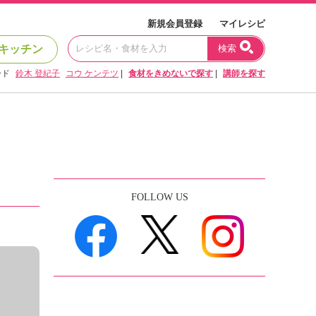
新規会員登録
マイレシピ
キッチン
検索
ード
鈴木 登紀子
コウ ケンテツ
|
食材をきめないで探す
|
講師を探す
FOLLOW US