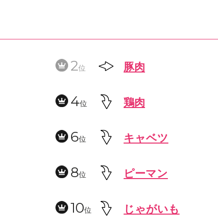
2
豚肉
位
4
鶏肉
位
6
キャベツ
位
8
ピーマン
位
10
じゃがいも
位