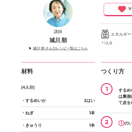
」
マ
講師
エネルギー ／
城川 朝
＊1人分
▶
城川 朝 さんのレシピ一覧はこちら
材料
つくり方
(4人分)
1
するめ
は裏側
・するめいか
2はい
て皮を
・ねぎ
1本
2
1
の
・きゅうり
1本