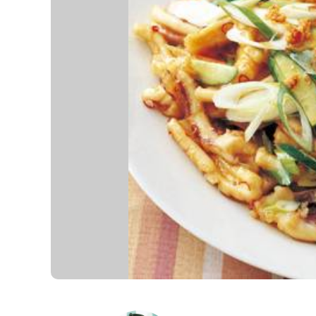
K
エ
デ
ュ
ケ
ー
シ
ョ
ナ
ル
「
み
ん
な
の
き
ょ
う
の
料
理