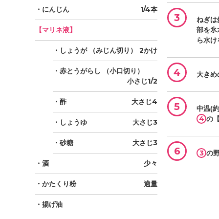
・にんじん
1/4本
3
ねぎは
【マリネ液】
部を氷
ら水け
・しょうが
（みじん切り）
2かけ
・赤とうがらし
（小口切り）
4
大きめ
小さじ1/2
・酢
大さじ4
5
中温(
4
の
・しょうゆ
大さじ3
・砂糖
大さじ3
6
3
の
・酒
少々
・かたくり粉
適量
・揚げ油