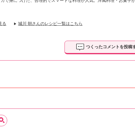
リカで身につけた、合理的でスマートな料理が人気。洋風料理・お菓子
見る
城川 朝さんのレシピ一覧はこちら
▶
つくったコメントを投稿