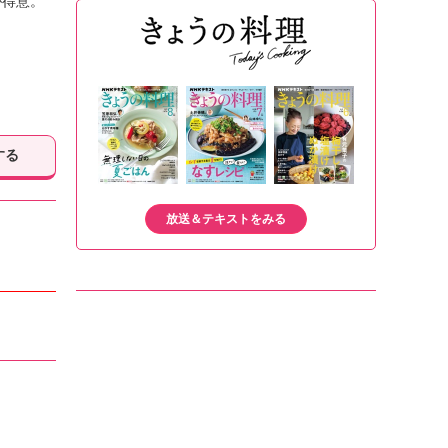
が得意。
する
放送＆テキストをみる