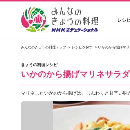
レシ
お
い
みんなのきょうの料理トップ
レシピを探す
いかのから揚げマリ
し
い
レ
きょうの料理レシピ
シ
いかのから揚げマリネサラダ
ピ
を
見
つ
マリネしたいかのから揚げは、じんわりと甘辛い味
け
よ
う
。
N
H