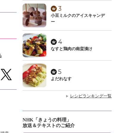
3
小豆ミルクのアイスキャンデ
ー
4
なすと鶏肉の南蛮漬け
る
5
よだれなす
レシピランキング一覧
▶
NHK「きょうの料理」
放送＆テキストのご紹介