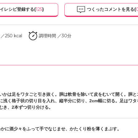
イレシピ登録する(
125
)
つくったコメントを見る(
250 kcal
調理時間 ／30分
いかは足をワタごと引き抜く。胴は軟骨を除いて皮をむいて開く。胴と
に浅く格子状の切り目を入れ、縦半分に切り、2cm幅に切る。足はワタ
むき、2本ずつ切り分ける。
いかに酒少々をふって手でなじませ、かたくり粉を薄くまぶす。