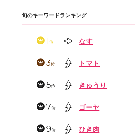
旬のキーワードランキング
1
なす
位
3
トマト
位
5
きゅうり
位
7
ゴーヤ
位
9
ひき肉
位