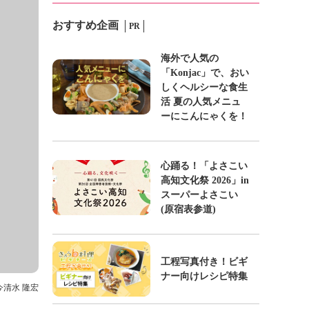
おすすめ企画
PR
海外で人気の
「Konjac」で、おい
しくヘルシーな食生
活 夏の人気メニュ
ーにこんにゃくを！
心踊る！「よさこい
高知文化祭 2026」in
スーパーよさこい
(原宿表参道)
工程写真付き！ビギ
ナー向けレシピ特集
 今清水 隆宏