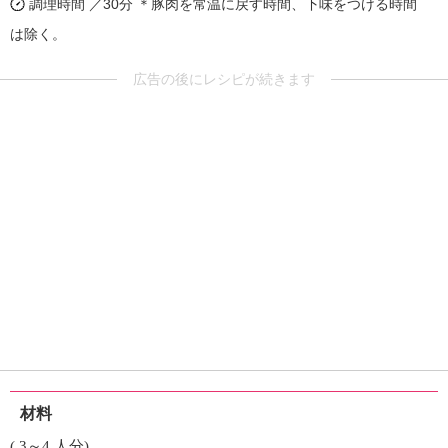
調理時間 ／30分
＊豚肉を常温に戻す時間、下味をつける時間
は除く。
広告の後にレシピが続きます
材料
( 3～4 人分)