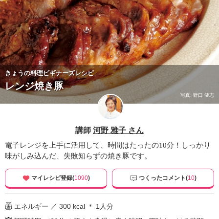
きょうの料理ビギナーズレシピ
レンジ焼き豚
写真: 野口 健志
講師
河野 雅子 さん
電子レンジを上手に活用して、時間はたったの10分！しっかり
味がしみ込んだ、失敗知らずの焼き豚です。
マイレシピ登録(
1090
)
つくったコメント(
10
)
エネルギー ／ 300 kcal ＊ 1人分