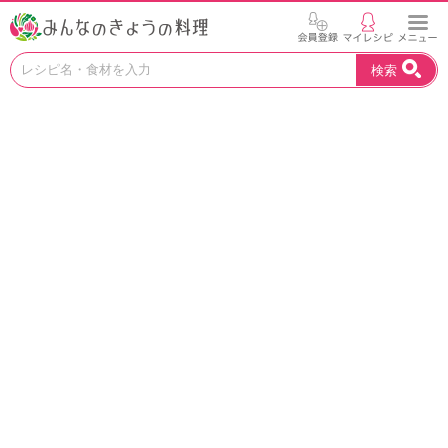
お
検索
い
し
い
レ
シ
ピ
を
見
つ
け
よ
う
。
N
H
K
エ
デ