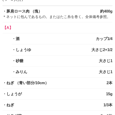
・豚肩ロース肉
（塊）
約400g
＊ネットに包んであるもの。またはたこ糸を巻く。全体備考参照。
【A】
・酒
カップ1/4
・しょうゆ
大さじ2+1/2
・砂糖
大さじ1
・みりん
大さじ1
・ねぎ
（青い部分/10cm）
2本
・しょうが
15g
・ねぎ
1/3本