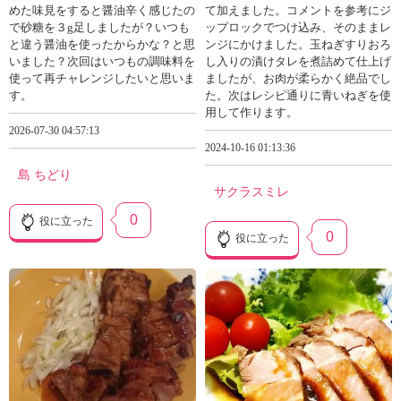
めた味見をすると醤油辛く感じたの
て加えました。コメントを参考にジ
で砂糖を３g足しましたが？いつも
ップロックでつけ込み、そのままレ
と違う醤油を使ったからかな？と思
ンジにかけました。玉ねぎすりおろ
いました？次回はいつもの調味料を
し入りの漬けタレを煮詰めて仕上げ
使って再チャレンジしたいと思いま
ましたが、お肉が柔らかく絶品でし
す。
た。次はレシピ通りに青いねぎを使
用して作ります。
2026-07-30 04:57:13
2024-10-16 01:13:36
島 ちどり
サクラスミレ
0
役に立った
0
役に立った