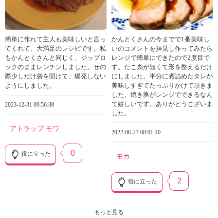
簡単に作れて主人も美味しいと言っ
かんとくさんの今までで1番美味し
てくれて、大満足のレシピです。私
いのコメントを拝見し作ってみたら
もかんとくさんと同じく、ジップロ
レンジで簡単にできたので2度目で
ックのままレンチンしました。せの
す。たこ糸が無くて形を整えるだけ
際少しだけ袋を開けて、爆発しない
にしました。半分に煮詰めたタレが
ようにしました。
美味しすぎてたっぷりかけて頂きま
した。焼き豚がレンジでできるなん
て嬉しいです。ありがとうございま
2023-12-31 09:56:38
した。
アトラップ モワ
2022-08-27 08:01:40
0
役に立った
モカ
2
役に立った
もっと見る