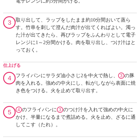
電子レンジに約5分間かける。
取り出して、ラップをしたまま約10分間おいて蒸ら
3
す。竹串を刺して澄んだ肉汁が出てくればよい。濁っ
た汁が出てきたら、再びラップをふんわりとして電子
レンジに1～2分間かける。肉を取り出し、つけ汁はと
っておく。
仕上げる
フライパンにサラダ油小さじ2を中火で熱し、
の豚
3
4
肉を入れる。強めの中火にし、転がしながら表面に焼
き色をつける。火を止めて取り出す。
のフライパンに
のつけ汁を入れて強めの中火に
4
3
5
かけ、半量になるまで煮詰める。火を止め、ざるに通
してこす（たれ）。