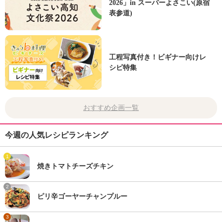
2026」in スーパーよさこい(原宿
表参道)
工程写真付き！ビギナー向けレ
シピ特集
おすすめ企画一覧
今週の人気レシピランキング
1
焼きトマトチーズチキン
2
ピリ辛ゴーヤーチャンプルー
3