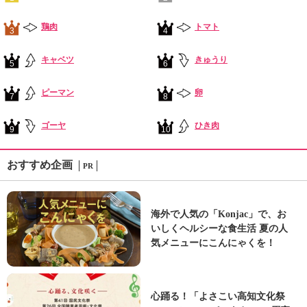
鶏肉
トマト
3
4
キャベツ
きゅうり
5
6
ピーマン
卵
7
8
ゴーヤ
ひき肉
9
10
おすすめ企画
PR
海外で人気の「Konjac」で、お
いしくヘルシーな食生活 夏の人
気メニューにこんにゃくを！
心踊る！「よさこい高知文化祭