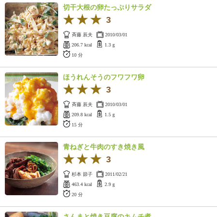
切干大根の卵たっぷりサラダ
3
斉藤 辰夫
2010/03/01
206.7 kcal
1.3 g
10 分
ほうれんそうのフワフワ卵
3
斉藤 辰夫
2010/03/01
209.8 kcal
1.5 g
15 分
青ねぎと牛肉のすき焼き風
3
杉本 節子
2011/02/21
463.4 kcal
2.9 g
20 分
さんまと焼き豆腐のキムチ煮