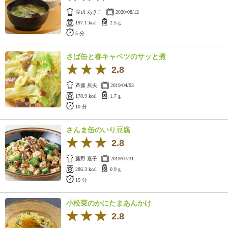
渡辺 あきこ
2020/08/12
197.1 kcal
2.5 g
5 分
さば缶と春キャベツのサッと煮
2.8
斉藤 辰夫
2019/04/03
178.9 kcal
1.7 g
10 分
さんま缶のいり豆腐
2.8
藤野 嘉子
2019/07/31
286.3 kcal
0.9 g
15 分
小松菜のかにたまあんかけ
2.8