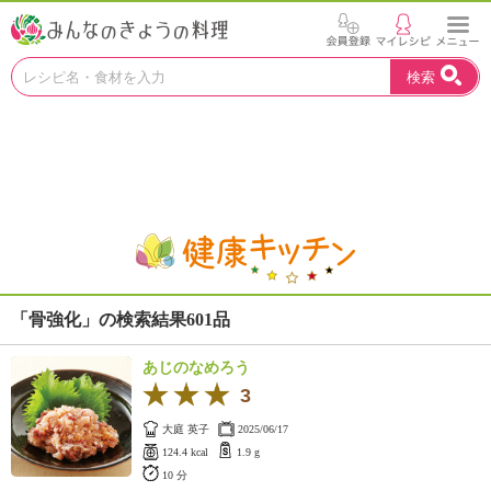
お
検索
い
し
い
レ
シ
ピ
を
見
つ
け
よ
「骨強化」の検索結果601品
う
。
あじのなめろう
N
3
H
K
大庭 英子
2025/06/17
エ
124.4 kcal
1.9 g
デ
10 分