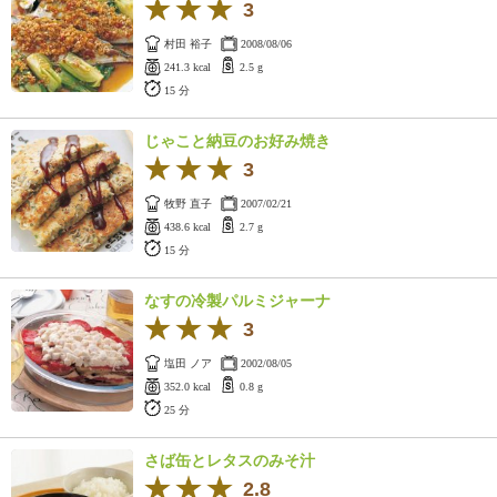
3
村田 裕子
2008/08/06
241.3 kcal
2.5 g
15 分
じゃこと納豆のお好み焼き
3
牧野 直子
2007/02/21
438.6 kcal
2.7 g
15 分
なすの冷製パルミジャーナ
3
塩田 ノア
2002/08/05
352.0 kcal
0.8 g
25 分
さば缶とレタスのみそ汁
2.8