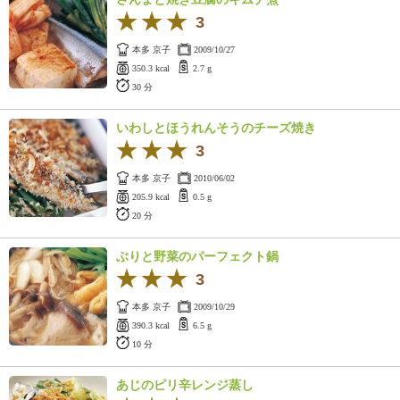
3
本多 京子
2009/10/27
350.3 kcal
2.7 g
30 分
いわしとほうれんそうのチーズ焼き
3
本多 京子
2010/06/02
205.9 kcal
0.5 g
20 分
ぶりと野菜のパーフェクト鍋
3
本多 京子
2009/10/29
390.3 kcal
6.5 g
10 分
あじのピリ辛レンジ蒸し