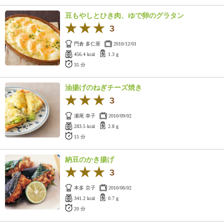
ュ
ケ
豆もやしとひき肉、ゆで卵のグラタン
ー
3
シ
ョ
門倉 多仁亜
2010/12/01
ナ
456.4 kcal
1.3 g
ル
35 分
「
み
油揚げのねぎチーズ焼き
ん
3
な
瀬尾 幸子
の
2010/09/02
283.5 kcal
き
2.8 g
15 分
ょ
う
の
納豆のかき揚げ
料
3
理
本多 京子
2010/06/02
」
341.2 kcal
0.7 g
20 分