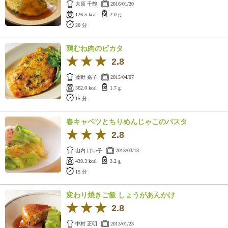
大原 千鶴
2016/01/20
126.5 kcal
2.0 g
20 分
鶏むね肉のピカタ
2.8
藤野 嘉子
2015/04/07
362.0 kcal
1.7 g
15 分
春キャベツとちりめんじゃこのパスタ
2.8
山内 けい子
2013/03/13
439.3 kcal
3.2 g
15 分
変わり焼きご飯 しょうがあんかけ
2.8
中村 正明
2013/01/23