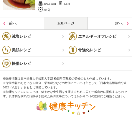
306.6 kcal
3.6 g
30 分
前へ
2/31ページ
次へ
減塩レシピ
エネルギーオフレシピ
美肌レシピ
骨強化レシピ
快腸レシピ
※栄養情報は日本栄養大学短期大学部 松田早苗教授の監修のもと作成しています。
※栄養情報のもとになる塩分、栄養成分などの数値については主として「日本食品標準成分表
2022（八訂）」をもとに算出しています。
※健康キッチンのレシピは、健やかな食生活を支援するために広く一般向けに提供するもので
す。具体的な病気の治療や予防のための食事についてはかかりつけの医師にご相談ください。