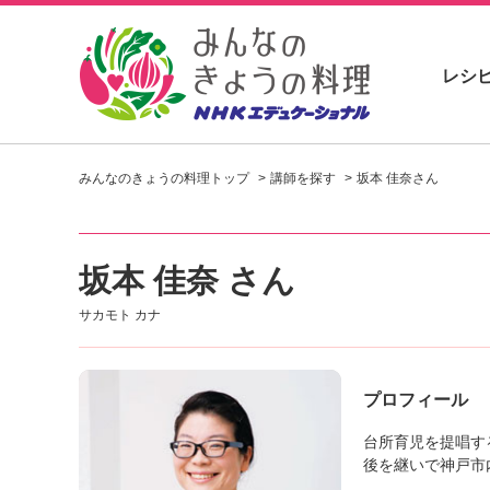
レシ
お
い
みんなのきょうの料理トップ
講師を探す
坂本 佳奈さん
し
い
レ
シ
坂本 佳奈 さん
ピ
を
サカモト カナ
見
つ
け
よ
プロフィール
う
。
台所育児を提唱す
N
後を継いで神戸市
H