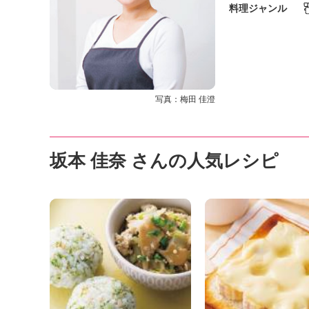
K
料理ジャンル
エ
デ
ュ
ケ
ー
シ
写真：梅田 佳澄
ョ
ナ
ル
「
坂本 佳奈 さんの人気レシピ
み
ん
な
の
き
ょ
う
の
料
理