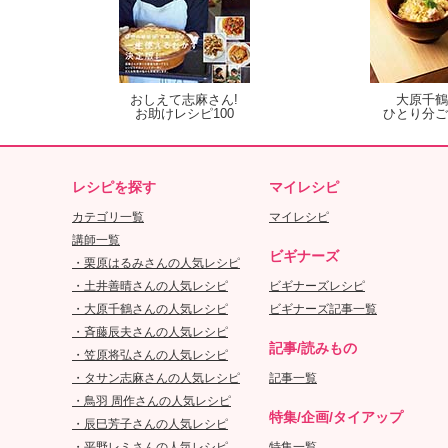
おしえて志麻さん!
大原千鶴
お助けレシピ100
ひとり分ご
レシピを探す
マイレシピ
カテゴリ一覧
マイレシピ
講師一覧
ビギナーズ
・栗原はるみさんの人気レシピ
・土井善晴さんの人気レシピ
ビギナーズレシピ
・大原千鶴さんの人気レシピ
ビギナーズ記事一覧
・斉藤辰夫さんの人気レシピ
記事/読みもの
・笠原将弘さんの人気レシピ
・タサン志麻さんの人気レシピ
記事一覧
・鳥羽 周作さんの人気レシピ
特集/企画/タイアップ
・辰巳芳子さんの人気レシピ
・平野レミさんの人気レシピ
特集一覧