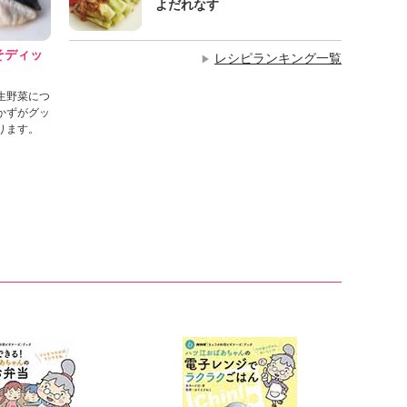
よだれなす
そディッ
レシピランキング一覧
▶
生野菜につ
かずがグッ
ります。