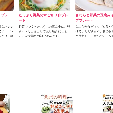
トプレー
たっぷり野菜のすごもり卵プレ
さわらと野菜の豆腐み
ート
ププレート
富なバナナ
野菜でつくったおうちの真ん中に、卵
なめらかなディップを魚や
です。パン
をポトリと落として蒸し焼きにしま
けていただきます。和のお
広がり、幸
す。栄養満点の朝ごはんです。
と目新しく、食べやすくな