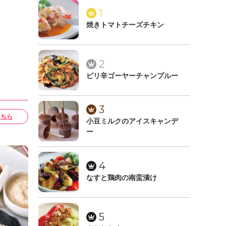
1
焼きトマトチーズチキン
2
ピリ辛ゴーヤーチャンプルー
3
こちら
小豆ミルクのアイスキャンデ
ー
4
なすと鶏肉の南蛮漬け
5