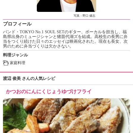
ュ
ケ
ー
写真：野口 健志
シ
プロフィール
ョ
バンド・TOKYO No.1 SOUL SETのギター、ボーカルを担当し、福
ナ
島県出身のミュージシャンと猪苗代湖ズを結成。高校生の長男に弁
ル
当をつくり続けた日々のエッセイは映画化された。現在も長女、次
「
男のために弁当づくりは欠かさない。
み
料理ジャンル
ん
家庭料理
な
の
き
渡辺 俊美 さんの人気レシピ
ょ
う
かつおのにんにくじょうゆづけフライ
の
料
理
」