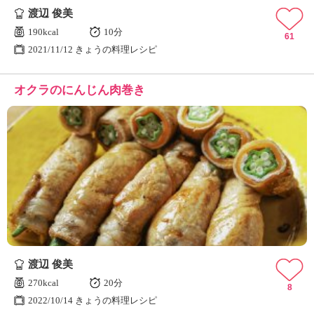
渡辺 俊美
190kcal
10分
61
2021/11/12 きょうの料理レシピ
オクラのにんじん肉巻き
渡辺 俊美
270kcal
20分
8
2022/10/14 きょうの料理レシピ