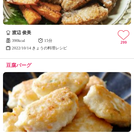
渡辺 俊美
390kcal
15分
299
2022/10/14 きょうの料理レシピ
豆腐バーグ