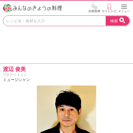
お
検索
い
し
い
レ
シ
ピ
を
見
渡辺 俊美
つ
ワタナベ トシミ
け
ミュージシャン
よ
う
。
N
H
K
エ
デ