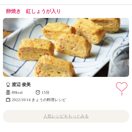
卵焼き 紅しょうが入り
渡辺 俊美
80kcal
15分
7
2022/10/14 きょうの料理レシピ
人気レシピをもっとみる