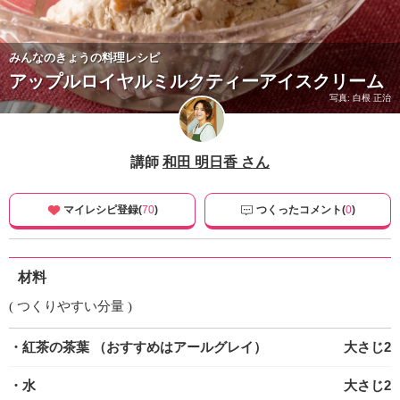
ュ
ケ
ー
みんなのきょうの料理レシピ
シ
アップルロイヤルミルクティーアイスクリーム
ョ
ナ
写真: 白根 正治
ル
「
み
講師
和田 明日香 さん
ん
な
の
マイレシピ登録(
70
)
つくったコメント(
0
)
き
ょ
う
材料
の
料
( つくりやすい分量 )
理
」
・紅茶の茶葉
（おすすめはアールグレイ）
大さじ2
・水
大さじ2