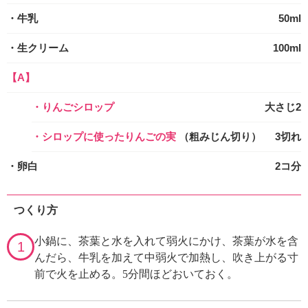
・牛乳
50ml
・生クリーム
100ml
【A】
・りんごシロップ
大さじ2
・シロップに使ったりんごの実
（粗みじん切り）
3切れ
・卵白
2コ分
つくり方
小鍋に、茶葉と水を入れて弱火にかけ、茶葉が水を含
1
んだら、牛乳を加えて中弱火で加熱し、吹き上がる寸
前で火を止める。5分間ほどおいておく。