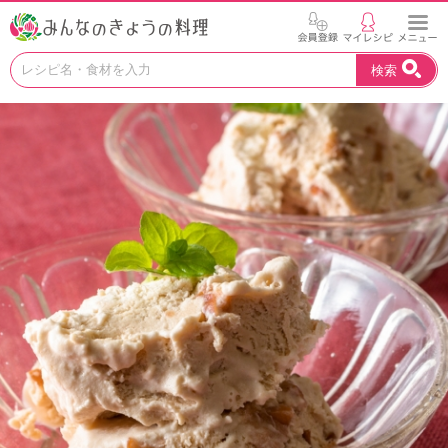
お
検索
い
し
い
レ
シ
ピ
を
見
つ
け
よ
う
。
N
H
K
エ
デ