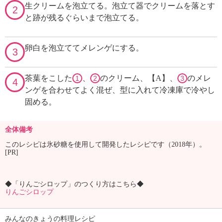
生クリームを泡立てる。泡立て器でクリームを落とす
2
と跡が残るぐらいまで泡立てる。
卵白を泡立ててメレンゲにする。
3
茶葉をこした
、
のクリーム、【A】、
のメレ
1
2
3
4
ンゲを合わせてよく混ぜ、型に入れて冷凍庫で冷やし
固める。
全体備考
このレシピは氷砂糖を使用して開発したレシピです（2018年）。
[PR]
◆「りんごシロップ」のつくり方はこちら◆
りんごシロップ
みんなのきょうの料理レシピ