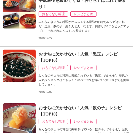
平成最後を締めくくる「おせち」はこれで決ま
ュ
り！
ケ
ー
おもてなし料理
レシピまとめ
シ
みんなのきょうの料理がオススメする最強のおせちレシピはこれ
ョ
だ！黒豆、数の子、栗きんとん、なます、田作りの5つをピックアッ
プし、それぞれのベスト1を発表します！
ナ
ル
2018/12/27
「
み
おせちに欠かせない！人気「黒豆」レシピ
ん
【TOP10】
な
おもてなし料理
レシピまとめ
の
き
みんなのきょうの料理に掲載されている「黒豆」のレシピ、歴代の
人気ランキングはこちら！このページでは第2位〜第10位までを掲載
ょ
しています。
う
2018/12/07
の
料
理
おせちに欠かせない！人気「数の子」レシピ
」
【TOP10】
おもてなし料理
レシピまとめ
みんなのきょうの料理に掲載されている「数の子」のレシピ、歴代