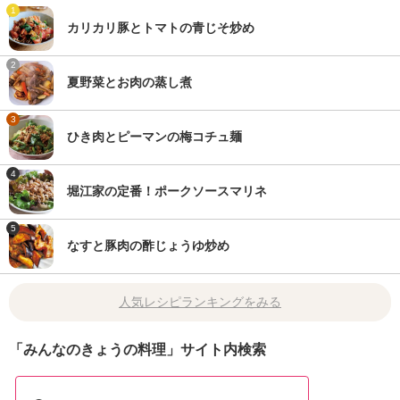
1
カリカリ豚とトマトの青じそ炒め
2
夏野菜とお肉の蒸し煮
3
ひき肉とピーマンの梅コチュ麺
4
堀江家の定番！ポークソースマリネ
5
なすと豚肉の酢じょうゆ炒め
人気レシピランキングをみる
「みんなのきょうの料理」サイト内検索