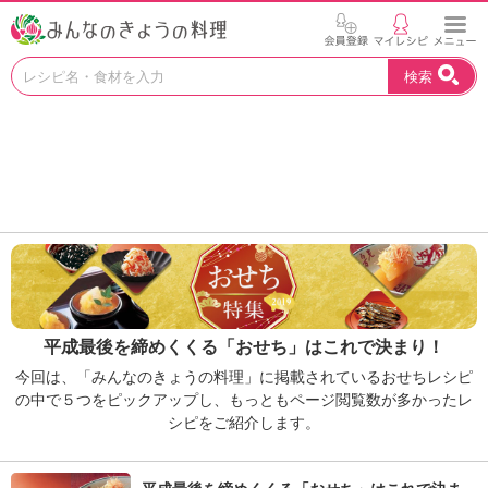
お
検索
い
し
い
レ
シ
ピ
を
見
つ
け
よ
う
平成最後を締めくくる「おせち」はこれで決まり！
。
N
今回は、「みんなのきょうの料理」に掲載されているおせちレシピ
H
の中で５つをピックアップし、もっともページ閲覧数が多かったレ
K
シピをご紹介します。
エ
デ