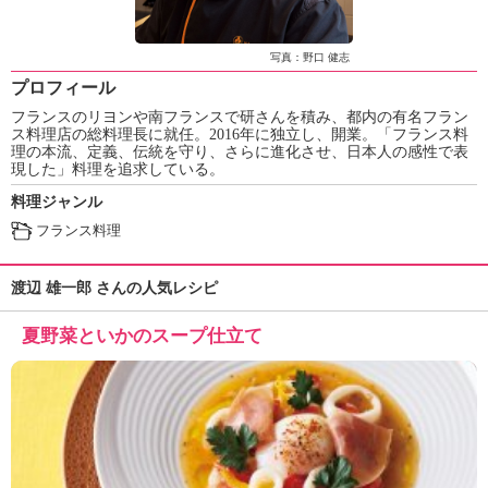
ュ
ケ
ー
写真：野口 健志
シ
プロフィール
ョ
フランスのリヨンや南フランスで研さんを積み、都内の有名フラン
ナ
ス料理店の総料理長に就任。2016年に独立し、開業。「フランス料
ル
理の本流、定義、伝統を守り、さらに進化させ、日本人の感性で表
「
現した」料理を追求している。
み
料理ジャンル
ん
フランス料理
な
の
き
渡辺 雄一郎 さんの人気レシピ
ょ
う
夏野菜といかのスープ仕立て
の
料
理
」