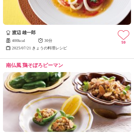
渡辺 雄一郎
400kcal
30分
59
2025/07/21 きょうの料理レシピ
南仏風 鶏そぼろピーマン