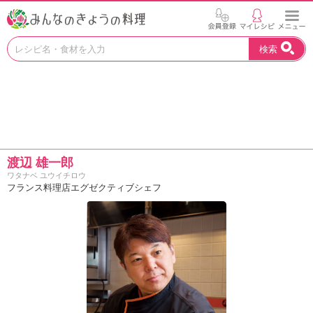
お
検索
い
し
い
レ
シ
ピ
を
見
渡辺 雄一郎
つ
ワタナベ ユウイチロウ
け
フランス料理店エグゼクティブシェフ
よ
う
。
N
H
K
エ
デ