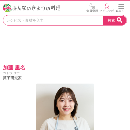
お
検索
い
し
い
レ
シ
ピ
を
見
加藤 里名
つ
カトウ リナ
け
菓子研究家
よ
う
。
N
H
K
エ
デ