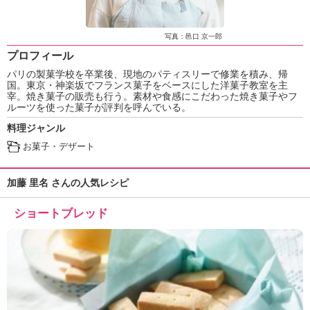
ュ
ケ
ー
写真：邑口 京一郎
シ
プロフィール
ョ
パリの製菓学校を卒業後、現地のパティスリーで修業を積み、帰
ナ
国。東京・神楽坂でフランス菓子をベースにした洋菓子教室を主
ル
宰。焼き菓子の販売も行う。素材や食感にこだわった焼き菓子やフ
「
ルーツを使った菓子が評判を呼んでいる。
み
料理ジャンル
ん
お菓子・デザート
な
の
き
加藤 里名 さんの人気レシピ
ょ
う
ショートブレッド
の
料
理
」