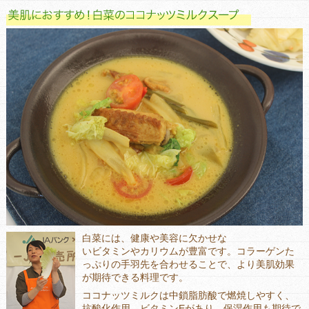
白菜には、健康や美容に欠かせな
いビタミンやカリウムが豊富です。コラーゲンた
っぷりの手羽先を合わせることで、より美肌効果
が期待できる料理です。
ココナッツミルクは中鎖脂肪酸で燃焼しやすく、
抗酸化作用、ビタミンEがあり、保湿作用も期待で