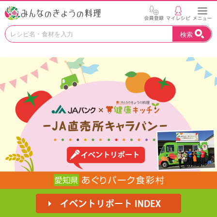
お
い
検索
し
い
レ
シ
ピ
を
見
つ
け
よ
う
。
N
H
K
エ
デ
ュ
ケ
ー
シ
ョ
ナ
ル
「
み
ん