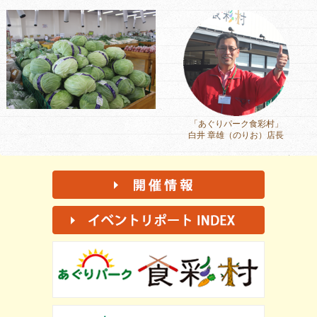
「あぐりパーク食彩村」
白井 章雄（のりお）店長