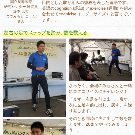
国立長寿医療
目的とした取り組みの総称を表した造語です。
研究センター 研究員
英語のcognition (認知) とexercise (運動) を組み
堤本 広大
合わせてcognicise（コグニサイズ）と言ってい
（つつみもと こうた）
ます。」
さん
さっそく、会場のみなさんと一緒
にコグニサイズにチャレンジ！
「まず、右足を前に出し、戻す。
次に左足を前に出し、戻す、を繰
り返します。
そのとき同時に声に出して数を数
えます。20までやってみましょ
う！」