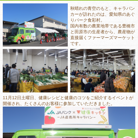
な
の
秋晴れの青空のもと、キャラバン
き
カーが訪れたのは、愛知県のあぐ
ょ
りパーク食彩村。
う
の
国内有数の農業地帯である豊橋市
料
と田原市の生産者から、農産物が
理
」
直接届くファーマーズマーケット
です。
11月12日土曜日、健康レシピと健康のコツをご紹介するイベントが
開催され、たくさんのお客様に参加していただきました。