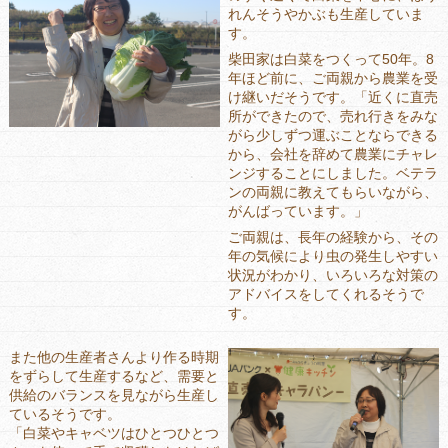
れんそうやかぶも生産していま
す。
柴田家は白菜をつくって50年。8
年ほど前に、ご両親から農業を受
け継いだそうです。「近くに直売
所ができたので、売れ行きをみな
がら少しずつ運ぶことならできる
から、会社を辞めて農業にチャレ
ンジすることにしました。ベテラ
ンの両親に教えてもらいながら、
がんばっています。」
ご両親は、長年の経験から、その
年の気候により虫の発生しやすい
状況がわかり、いろいろな対策の
アドバイスをしてくれるそうで
す。
また他の生産者さんより作る時期
をずらして生産するなど、需要と
供給のバランスを見ながら生産し
ているそうです。
「白菜やキャベツはひとつひとつ