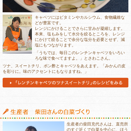
キャベツにはビタミンやカルシウム、食物繊維な
どが豊富です。
レンジにかけることでさらに甘みが凝縮します。
本来、塩もみをして水分を絞るところを、レンジ
にかけて絞ることで余分な塩分を必要とせず、減
塩にもつながります。
「うちでは、毎日このレンチンキャベツをいろい
ろな味で食べてますよ。」とさわこさん。
ツナ、スイートチリ、ポン酢とキャベツをあえます。「みかんの皮
を彩りに。味のアクセントにもなりますね。」
生産者の柴田充代さんは、直売所
のすぐ近くで白菜を中心に、ほう