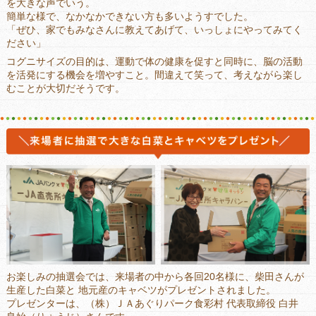
を大きな声でいう。
簡単な様で、なかなかできない方も多いようすでした。
「ぜひ、家でもみなさんに教えてあげて、いっしょにやってみてく
ださい」
コグニサイズの目的は、運動で体の健康を促すと同時に、脳の活動
を活発にする機会を増やすこと。間違えて笑って、考えながら楽し
むことが大切だそうです。
お楽しみの抽選会では、来場者の中から各回20名様に、柴田さんが
生産した白菜と 地元産のキャベツがプレゼントされました。
プレゼンターは、（株）ＪＡあぐりパーク食彩村 代表取締役 白井