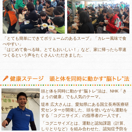
「とても簡単にできてボリュームのあるスープ」「カレー風味で食
べやすい」
「はじめて食べる味。とてもおいしい！」など、家に帰ったら早速
つくるという声をたくさんいただきました。
頭と体を同時に動かす“脳トレ”法は、NHK「き
ょうの健康」でも人気のテーマ。
堤本 広大さんは、愛知県にある国立長寿医療研
究センターが開発した、頭を使いながら運動を
する「コグニサイズ」の指導者の一人です。
「コグニサイズとは、運動と認知課題（計算、
しりとりなど）を組み合わせた、認知症予防を