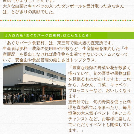
良始（りょうじ）さんです。
大きな白菜とキャベツの入ったダンボールを受け取ったみなさん
は、とびきりの笑顔でした。
「あぐりパーク食彩村」は、東三河で最大級の直売所です。
生産者は肥料、農薬の使用量や回数など、生産情報を集約した「生
産履歴」を提出しなければ農作物を出荷できないシステムとなって
いて、安全面や食品管理の厳しさはトップクラス。
「豊富な種類の野菜や花が数多く
揃っていて、旬の野菜や果物は目
を見張るものがありますよ。これ
から、みかん、白菜、キャベツ、
ブロッコリーなど、おいしくなり
ます。
直売所では、旬の野菜を使った料
理を直売所でふるまったり、毎月
恒例の大人気イベント《さいころ
チャンス》など、お客様に楽しん
でいただくイベントも開催してい
ます。」