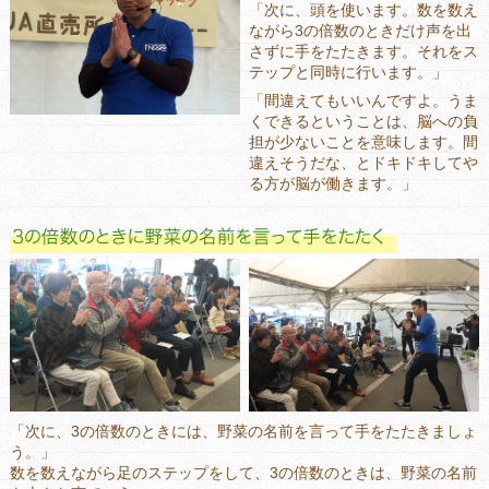
「次に、頭を使います。数を数え
ながら3の倍数のときだけ声を出
さずに手をたたきます。それをス
テップと同時に行います。」
「間違えてもいいんですよ。うま
くできるということは、脳への負
担が少ないことを意味します。間
違えそうだな、とドキドキしてや
る方が脳が働きます。」
「次に、3の倍数のときには、野菜の名前を言って手をたたきましょ
う。」
数を数えながら足のステップをして、3の倍数のときは、野菜の名前