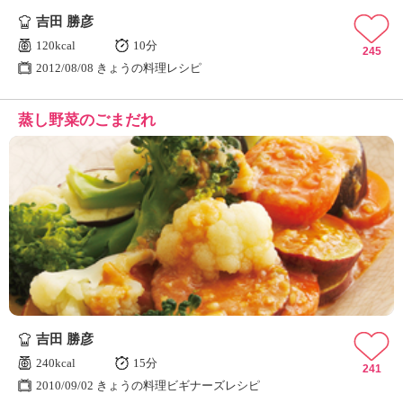
吉田 勝彦
120kcal
10分
245
2012/08/08 きょうの料理レシピ
蒸し野菜のごまだれ
吉田 勝彦
240kcal
15分
241
2010/09/02 きょうの料理ビギナーズレシピ