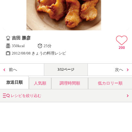
吉田 勝彦
350kcal
25分
200
2012/08/08 きょうの料理レシピ
前へ
3/12ページ
次へ
放送日順
人気順
調理時間順
低カロリー順
レシピを絞り込む