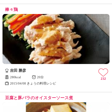
棒々鶏
吉田 勝彦
280kcal
20分
232
2015/04/08 きょうの料理レシピ
豆腐と豚バラのオイスターソース煮