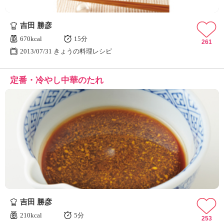
吉田 勝彦
670kcal
15分
261
2013/07/31 きょうの料理レシピ
定番・冷やし中華のたれ
吉田 勝彦
210kcal
5分
253