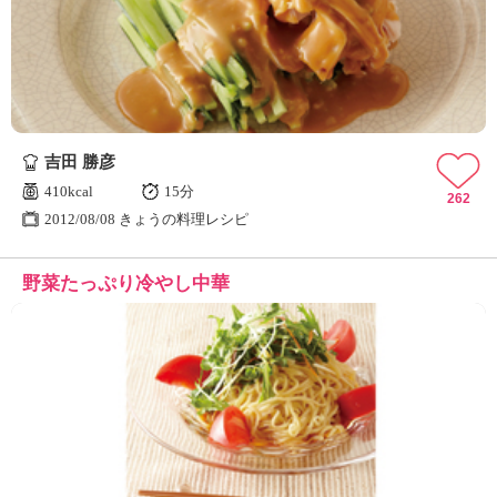
ュ
ケ
ー
シ
ョ
ナ
ル
吉田 勝彦
「
み
410kcal
15分
262
ん
2012/08/08 きょうの料理レシピ
な
の
野菜たっぷり冷やし中華
き
ょ
う
の
料
理
」