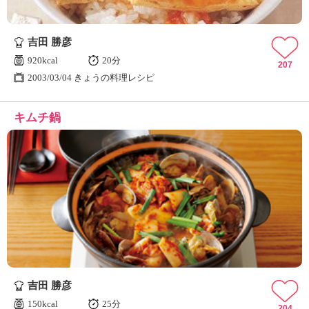
吉田 勝彦
920kcal
20分
207
2003/03/04 きょうの料理レシピ
キムチ鍋
吉田 勝彦
150kcal
25分
204