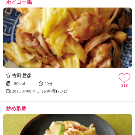
ホイコー鶏
吉田 勝彦
180kcal
20分
218
2015/04/08 きょうの料理レシピ
炒め酢豚