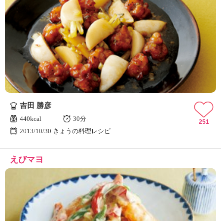
吉田 勝彦
440kcal
30分
251
2013/10/30 きょうの料理レシピ
えびマヨ