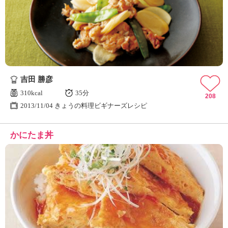
吉田 勝彦
310kcal
35分
208
2013/11/04 きょうの料理ビギナーズレシピ
かにたま丼