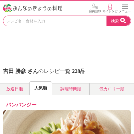
お
検索
い
し
い
レ
シ
ピ
を
見
吉田 勝彦 さん
のレシピ一覧
228
品
つ
け
よ
人気順
放送日順
調理時間順
低カロリー順
う
。
N
バンバンジー
H
K
エ
デ