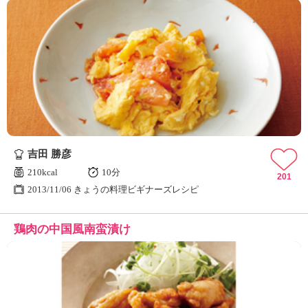
吉田 勝彦
210kcal
10分
201
2013/11/06 きょうの料理ビギナーズレシピ
鶏肉の中国風南蛮漬け