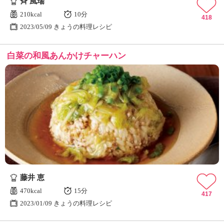
斉 風瑞
210kcal
10分
418
2023/05/09 きょうの料理レシピ
白菜の和風あんかけチャーハン
藤井 恵
470kcal
15分
417
2023/01/09 きょうの料理レシピ