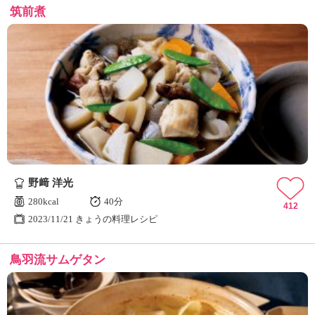
筑前煮
野﨑 洋光
280kcal
40分
412
2023/11/21 きょうの料理レシピ
鳥羽流サムゲタン