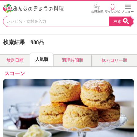
お
検索
い
し
い
検索結果
988
品
レ
シ
ピ
人気順
放送日順
調理時間順
低カロリー順
を
見
スコーン
つ
け
よ
う
。
N
H
K
エ
デ