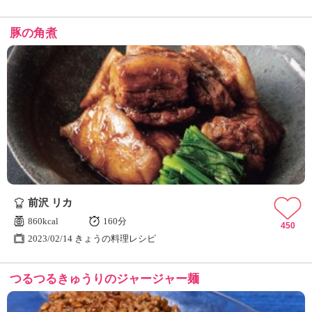
豚の角煮
前沢 リカ
860kcal
160分
450
2023/02/14 きょうの料理レシピ
つるつるきゅうりのジャージャー麺