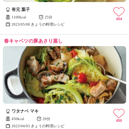
有元 葉子
1100kcal
25分
454
2023/05/08 きょうの料理レシピ
春キャベツの豚あさり蒸し
ワタナベ マキ
450kcal
20分
450
2023/04/03 きょうの料理レシピ