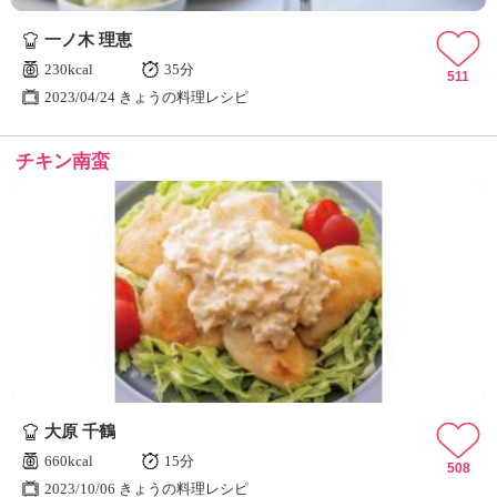
ュ
ケ
一ノ木 理恵
ー
230kcal
35分
シ
511
2023/04/24 きょうの料理レシピ
ョ
ナ
ル
チキン南蛮
「
み
ん
な
の
き
ょ
う
の
料
理
」
大原 千鶴
660kcal
15分
508
2023/10/06 きょうの料理レシピ