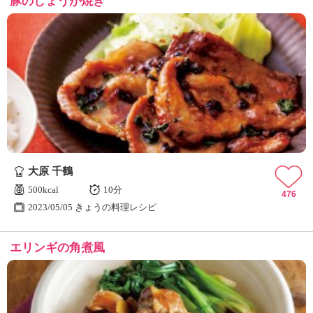
豚のしょうが焼き
大原 千鶴
500kcal
10分
476
2023/05/05 きょうの料理レシピ
エリンギの角煮風