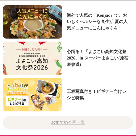
海外で人気の「Konjac」で、お
いしくヘルシーな食生活 夏の人
気メニューにこんにゃくを！
心踊る！「よさこい高知文化祭
2026」in スーパーよさこい(原宿
表参道)
工程写真付き！ビギナー向けレ
シピ特集
おすすめ企画一覧