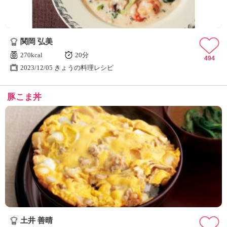
関岡 弘美
270kcal
20分
494
2023/12/05 きょうの料理レシピ
豚こま丼
土井 善晴