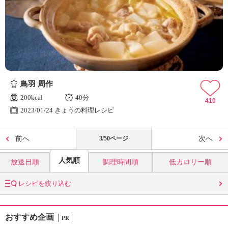
鳥羽 周作
200kcal
40分
410
2023/01/24 きょうの料理レシピ
前へ
3/50ページ
次へ
人気順
放送日順
調理時間順
低カロリー順
レシピを絞り込む
おすすめ企画
PR