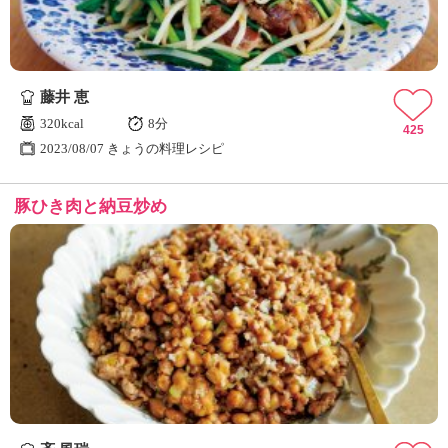
藤井 恵
320kcal
8分
425
2023/08/07 きょうの料理レシピ
豚ひき肉と納豆炒め