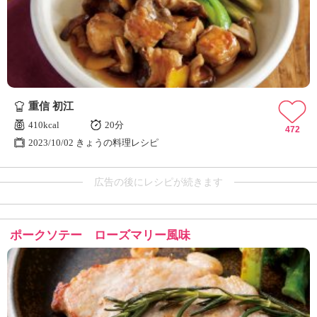
重信 初江
410kcal
20分
472
2023/10/02 きょうの料理レシピ
広告の後にレシピが続きます
ポークソテー ローズマリー風味