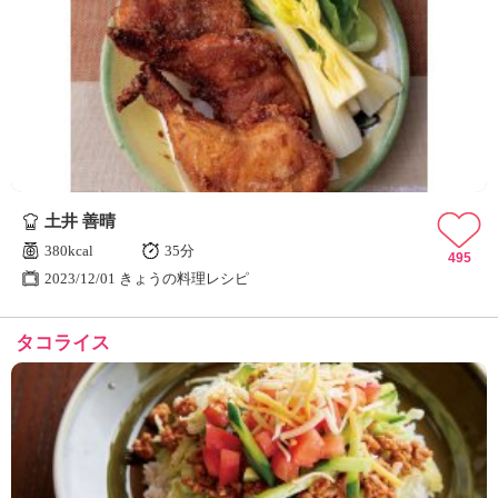
土井 善晴
380kcal
35分
495
2023/12/01 きょうの料理レシピ
タコライス