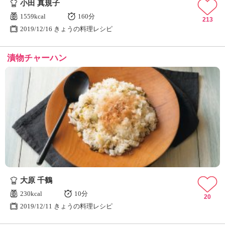
小田 真規子
1559kcal
160分
213
2019/12/16 きょうの料理レシピ
漬物チャーハン
大原 千鶴
230kcal
10分
20
2019/12/11 きょうの料理レシピ