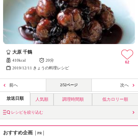
大原 千鶴
410kcal
20分
62
2019/12/11 きょうの料理レシピ
前へ
2/52ページ
次へ
放送日順
人気順
調理時間順
低カロリー順
レシピを絞り込む
おすすめ企画
PR