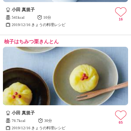
小田 真規子
541kcal
10分
16
2019/12/16 きょうの料理レシピ
柚子はちみつ栗きんとん
小田 真規子
76.7kcal
30分
65
2019/12/16 きょうの料理レシピ