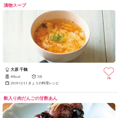
漬物スープ
大原 千鶴
40kcal
5分
78
2019/12/11 きょうの料理レシピ
麩入り肉だんごの甘酢あん