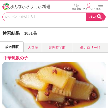
お
検索
い
し
い
検索結果
1031
品
レ
シ
ピ
放送日順
人気順
調理時間順
低カロリー順
を
見
中華風数の子
つ
け
よ
う
。
N
H
K
エ
デ