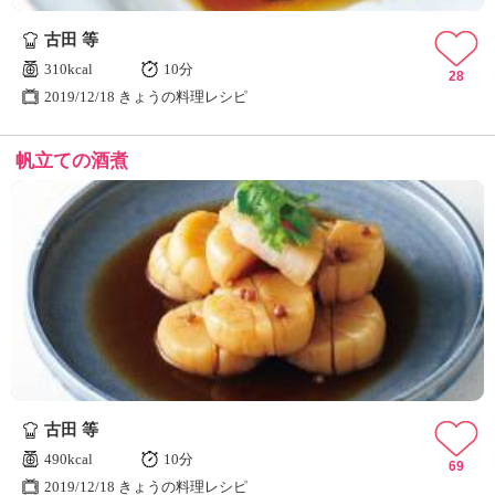
ュ
ケ
古田 等
ー
310kcal
10分
シ
28
2019/12/18 きょうの料理レシピ
ョ
ナ
ル
帆立ての酒煮
「
み
ん
な
の
き
ょ
う
の
料
理
」
古田 等
490kcal
10分
69
2019/12/18 きょうの料理レシピ