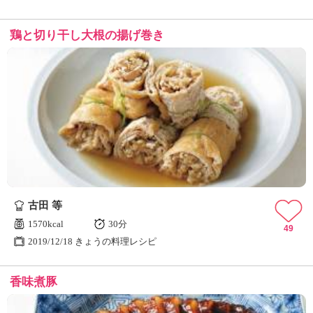
鶏と切り干し大根の揚げ巻き
古田 等
1570kcal
30分
49
2019/12/18 きょうの料理レシピ
香味煮豚