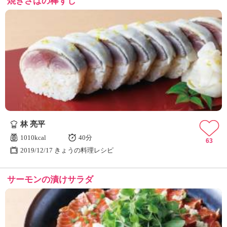
焼きさばの棒ずし
林 亮平
1010kcal
40分
63
2019/12/17 きょうの料理レシピ
サーモンの漬けサラダ