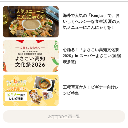
海外で人気の「Konjac」で、お
いしくヘルシーな食生活 夏の人
気メニューにこんにゃくを！
心踊る！「よさこい高知文化祭
2026」in スーパーよさこい(原宿
表参道)
工程写真付き！ビギナー向けレ
シピ特集
おすすめ企画一覧