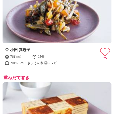
小田 真規子
761kcal
25分
75
2019/12/16 きょうの料理レシピ
重ねだて巻き