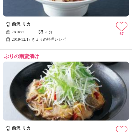
前沢 リカ
78.0kcal
20分
67
2019/12/17 きょうの料理レシピ
ぶりの南蛮漬け
前沢 リカ