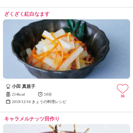
ざくざく紅白なます
小田 真規子
214kcal
10分
36
2019/12/16 きょうの料理レシピ
キャラメルナッツ田作り