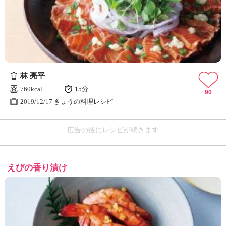
林 亮平
760kcal
15分
90
2019/12/17 きょうの料理レシピ
広告の後にレシピが続きます
えびの香り漬け