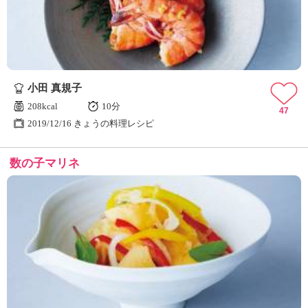
小田 真規子
208kcal
10分
47
2019/12/16 きょうの料理レシピ
数の子マリネ