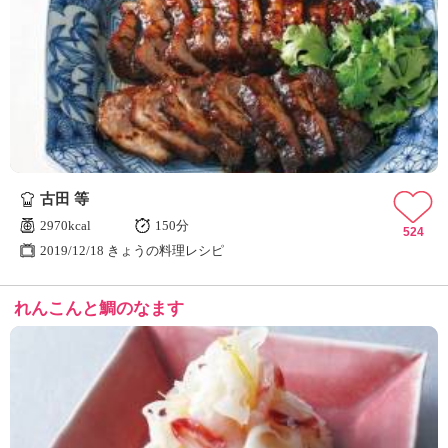
古田 等
2970kcal
150分
524
2019/12/18 きょうの料理レシピ
れんこんと鯛のなます