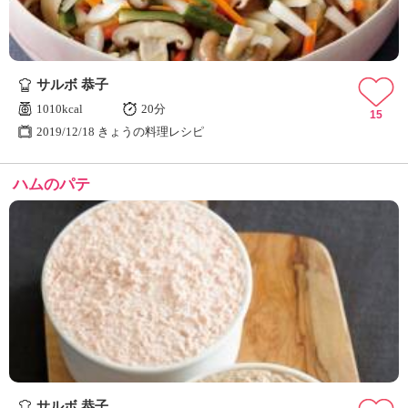
サルボ 恭子
1010kcal
20分
15
2019/12/18 きょうの料理レシピ
ハムのパテ
サルボ 恭子