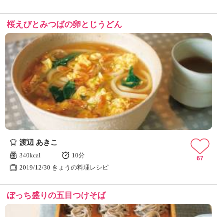
桜えびとみつばの卵とじうどん
渡辺 あきこ
340kcal
10分
67
2019/12/30 きょうの料理レシピ
ぼっち盛りの五目つけそば