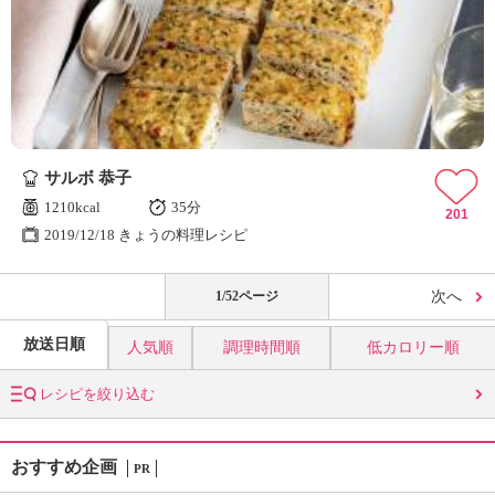
サルボ 恭子
1210kcal
35分
201
2019/12/18 きょうの料理レシピ
1/52ページ
次へ
放送日順
人気順
調理時間順
低カロリー順
レシピを絞り込む
おすすめ企画
PR