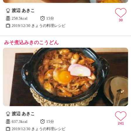
ュ
ケ
渡辺 あきこ
ー
258.5kcal
15分
シ
30
2019/12/30 きょうの料理レシピ
ョ
ナ
ル
みそ煮込みきのこうどん
「
み
ん
な
の
き
ょ
う
の
料
理
」
渡辺 あきこ
637.3kcal
15分
241
2019/12/30 きょうの料理レシピ