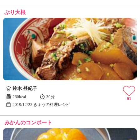
ぶり大根
鈴木 登紀子
260kcal
30分
91
2019/12/23 きょうの料理レシピ
みかんのコンポート