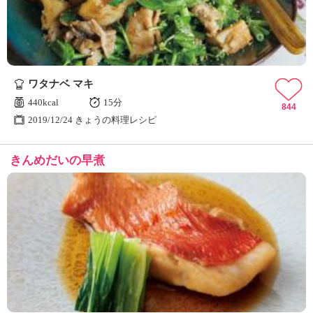
ワタナベ マキ
440kcal
15分
844
2019/12/24 きょうの料理レシピ
きんめだいの早煮