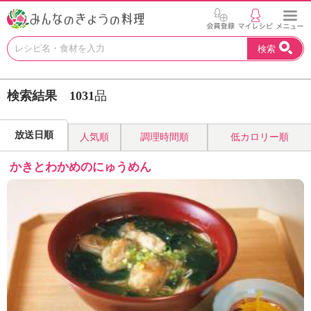
お
検索
い
し
い
検索結果
1031
品
レ
シ
ピ
放送日順
人気順
調理時間順
低カロリー順
を
見
かきとわかめのにゅうめん
つ
け
よ
う
。
N
H
K
エ
デ