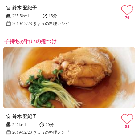
鈴木 登紀子
235.5kcal
15分
76
2019/12/23 きょうの料理レシピ
子持ちがれいの煮つけ
鈴木 登紀子
240kcal
20分
84
2019/12/23 きょうの料理レシピ