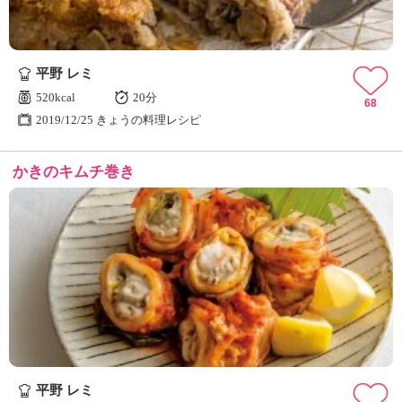
平野 レミ
520kcal
20分
68
2019/12/25 きょうの料理レシピ
かきのキムチ巻き
平野 レミ