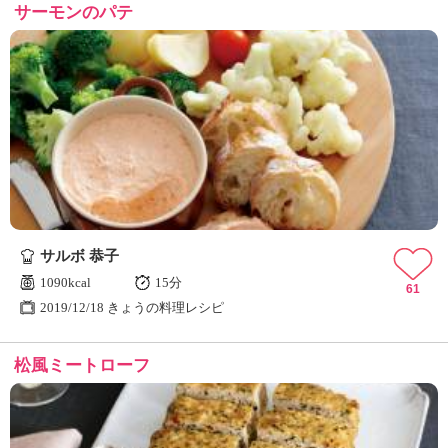
サーモンのパテ
サルボ 恭子
1090kcal
15分
61
2019/12/18 きょうの料理レシピ
松風ミートローフ