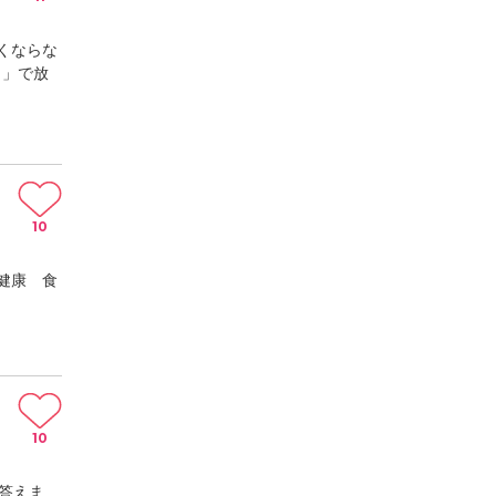
くならな
う」で放
10
健康 食
10
に答えま