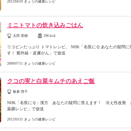
2012/04/19
きょうの健康レシピ
ミニトマトの炊き込みごはん
太田 美穂
296 kcal
リコピンたっぷり トマトレシピ。 NHK「名医にＱ:あなたの疑問に
す！ 紫外線・皮膚がん」で放送
2009/07/11
きょうの健康レシピ
クコの実と白菜キムチのあえご飯
板倉 啓子
NHK「名医にＱ：漢方 あなたの疑問に答えます！ 冷え性改善 
薬膳レシピ」で放送
2012/03/31
きょうの健康レシピ