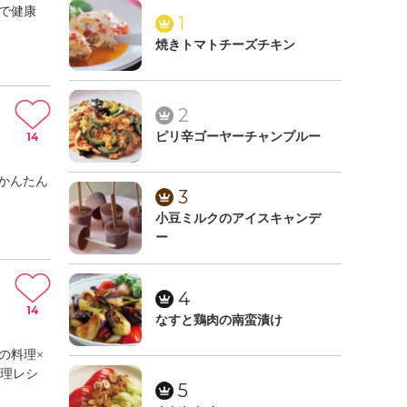
食で健康
1
焼きトマトチーズチキン
2
14
ピリ辛ゴーヤーチャンプルー
かんたん
3
小豆ミルクのアイスキャンデ
ー
4
14
なすと鶏肉の南蛮漬け
の料理×
料理レシ
5