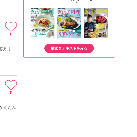
11
放送＆テキストをみる
答えま
11
かんたん