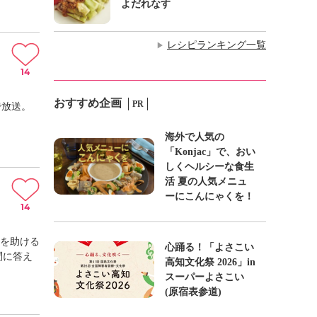
よだれなす
レシピランキング一覧
▶
14
おすすめ企画
PR
で放送。
海外で人気の
「Konjac」で、おい
しくヘルシーな食生
活 夏の人気メニュ
ーにこんにゃくを！
14
収を助ける
心踊る！「よさこい
問に答え
高知文化祭 2026」in
スーパーよさこい
(原宿表参道)