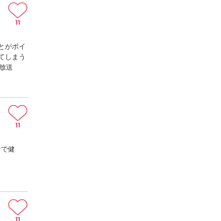
11
とがポイ
てしまう
放送
11
食で健
11