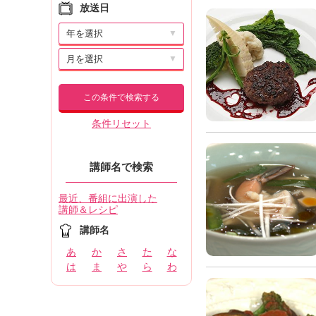
放送日
▼
▼
この条件で検索する
条件リセット
講師名で検索
最近、番組に出演した
講師＆レシピ
講師名
あ
か
さ
た
な
は
ま
や
ら
わ