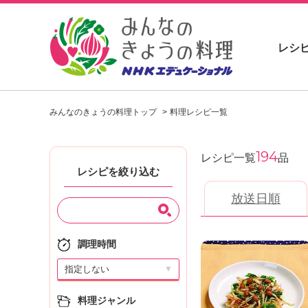
レシ
お
い
みんなのきょうの料理トップ
料理レシピ一覧
し
い
レ
194
シ
レシピ一覧
品
ピ
レシピを絞り込む
を
放送日順
見
つ
け
よ
調理時間
う
▼
。
N
料理ジャンル
H