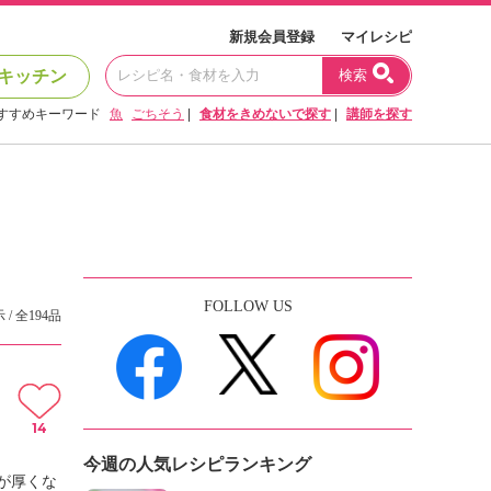
新規会員登録
マイレシピ
キッチン
検索
すすめキーワード
魚
ごちそう
|
食材をきめないで探す
|
講師を探す
FOLLOW US
 / 全194品
14
今週の人気レシピランキング
が厚くな