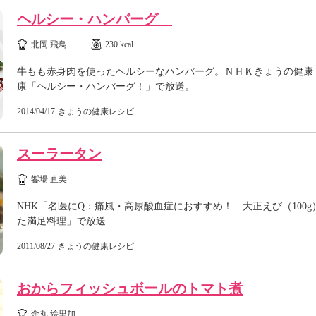
ヘルシー・ハンバーグ
北岡 飛鳥
230 kcal
牛もも赤身肉を使ったヘルシーなハンバーグ。ＮＨＫきょうの健康
康「ヘルシー・ハンバーグ！」で放送。
2014/04/17
きょうの健康レシピ
スーラータン
饗場 直美
NHK「名医にQ：痛風・高尿酸血症におすすめ！ 大正えび（100g
た満足料理」で放送
2011/08/27
きょうの健康レシピ
おからフィッシュボールのトマト煮
金丸 絵里加