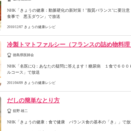
NHK「きょうの健康：動脈硬化の新対策！"脂質バランス"に要注意
食事で 悪玉ダウン」で放送
2010/12/07
きょうの健康レシピ
冷製トマトファルシー（フランスの詰め物料理
徳島県医師会
NHK「名医にQ：あなたの疑問に答えます！糖尿病 １食で６００ｋ
ルコース」で放送
2011/04/09
きょうの健康レシピ
だしの簡単なとり方
舘野 雄二
NHK「きょうの健康：食で健康 バランス食の基本の「き」」で放