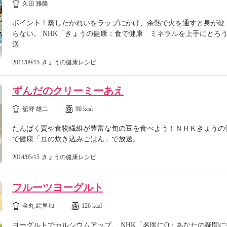
久田 雅隆
ポイント！蒸したかれいをラップにかけ、余熱で火を通すと身が硬
らない。 NHK「きょうの健康：食で健康 ミネラルを上手にとろ
送
2011/09/15
きょうの健康レシピ
ずんだのクリーミーあえ
舘野 雄二
90 kcal
たんぱく質や食物繊維が豊富な旬の豆を食べよう！ＮＨＫきょうの
で健康「豆の炊き込みごはん」で放送。
2014/05/15
きょうの健康レシピ
フルーツヨーグルト
金丸 絵里加
126 kcal
ヨーグルトでカルシウムアップ。 NHK「名医にQ：あなたの疑問