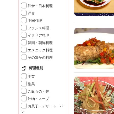
K
和食・日本料理
エ
洋食
デ
ュ
中国料理
ケ
フランス料理
ー
シ
イタリア料理
ョ
韓国・朝鮮料理
ナ
エスニック料理
ル
「
そのほかの料理
み
ん
料理種別
な
主菜
の
き
副菜
ょ
ご飯もの・丼
う
汁物・スープ
の
料
お菓子・デザート・パ
理
ン