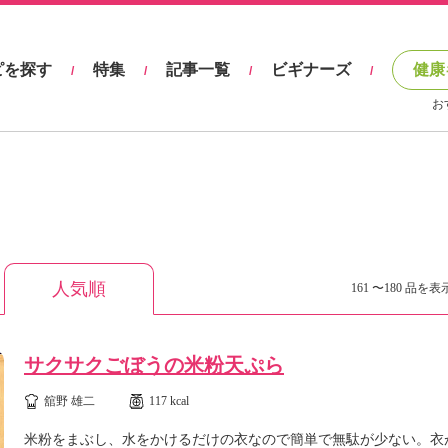
ピを探す
特集
記事一覧
ビギナーズ
健康
/
/
/
/
お
人気順
161 〜180 品を表示
サクサクごぼうの米粉天ぷら
舘野 雄二
117 kcal
米粉をまぶし、水をかけるだけの衣なので簡単で無駄が少ない。衣