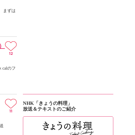
 まずは
）
12
calのフ
NHK「きょうの料理」
放送＆テキストのご紹介
11
送