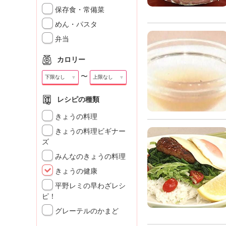
」
保存食・常備菜
めん・パスタ
弁当
カロリー
〜
▼
▼
レシピの種類
きょうの料理
きょうの料理ビギナー
ズ
みんなのきょうの料理
きょうの健康
平野レミの早わざレシ
ピ！
グレーテルのかまど