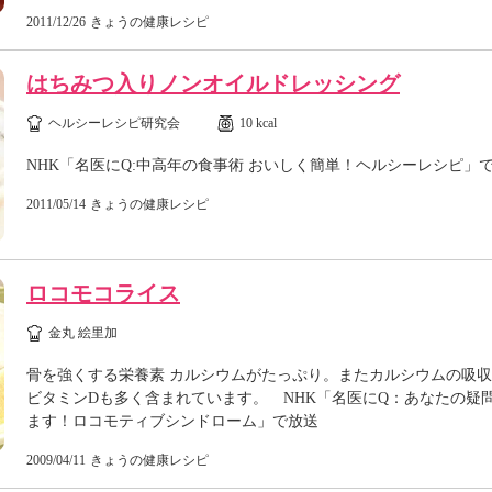
2011/12/26
きょうの健康レシピ
はちみつ入りノンオイルドレッシング
ヘルシーレシピ研究会
10 kcal
NHK「名医にQ:中高年の食事術 おいしく簡単！ヘルシーレシピ」
2011/05/14
きょうの健康レシピ
ロコモコライス
金丸 絵里加
骨を強くする栄養素 カルシウムがたっぷり。またカルシウムの吸
ビタミンDも多く含まれています。 NHK「名医にQ：あなたの疑
ます！ロコモティブシンドローム」で放送
2009/04/11
きょうの健康レシピ