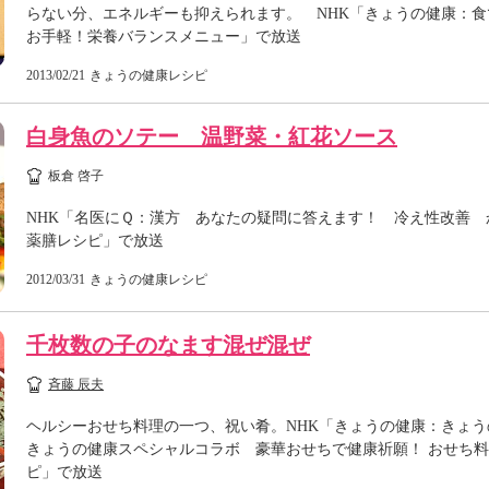
らない分、エネルギーも抑えられます。 NHK「きょうの健康：
お手軽！栄養バランスメニュー」で放送
2013/02/21
きょうの健康レシピ
白身魚のソテー 温野菜・紅花ソース
板倉 啓子
NHK「名医にＱ：漢方 あなたの疑問に答えます！ 冷え性改善 
薬膳レシピ」で放送
2012/03/31
きょうの健康レシピ
千枚数の子のなます混ぜ混ぜ
斉藤 辰夫
ヘルシーおせち料理の一つ、祝い肴。NHK「きょうの健康：きょう
きょうの健康スペシャルコラボ 豪華おせちで健康祈願！ おせち
ピ」で放送