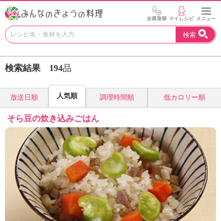
お
検索
い
し
い
検索結果
194
品
レ
シ
ピ
人気順
放送日順
調理時間順
低カロリー順
を
見
そら豆の炊き込みごはん
つ
け
よ
う
。
N
H
K
エ
デ