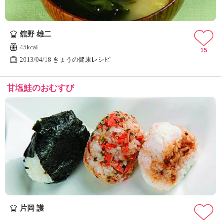
舘野 雄二
45kcal
15
2013/04/18 きょうの健康レシピ
甘塩鮭のおむすび
片岡 護