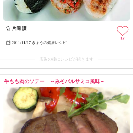
片岡 護
17
2011/11/17 きょうの健康レシピ
広告の後にレシピが続きます
牛もも肉のソテー ～みそバルサミコ風味～