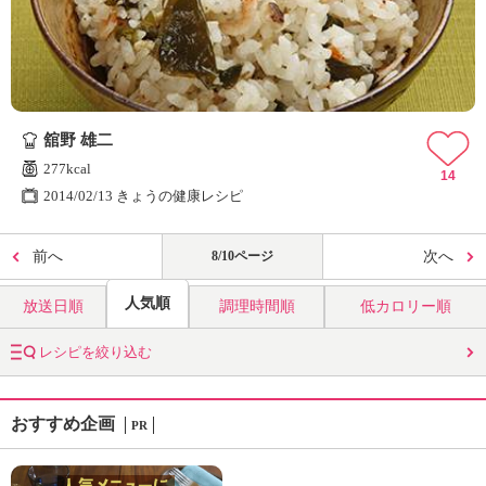
舘野 雄二
277kcal
14
2014/02/13 きょうの健康レシピ
前へ
8/10ページ
次へ
人気順
放送日順
調理時間順
低カロリー順
レシピを絞り込む
おすすめ企画
PR