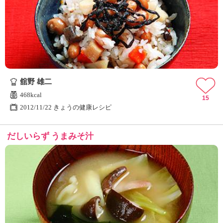
舘野 雄二
468kcal
15
2012/11/22 きょうの健康レシピ
だしいらず うまみそ汁