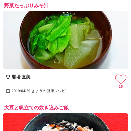
野菜たっぷりみそ汁
饗場 直美
16
2010/04/29 きょうの健康レシピ
大豆と帆立ての炊き込みご飯