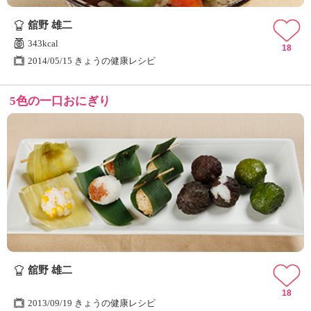
ュ
ケ
舘野 雄二
ー
343kcal
シ
18
2014/05/15 きょうの健康レシピ
ョ
ナ
ル
5色の一口おにぎり
「
み
ん
な
の
き
ょ
う
の
料
理
」
舘野 雄二
18
2013/09/19 きょうの健康レシピ